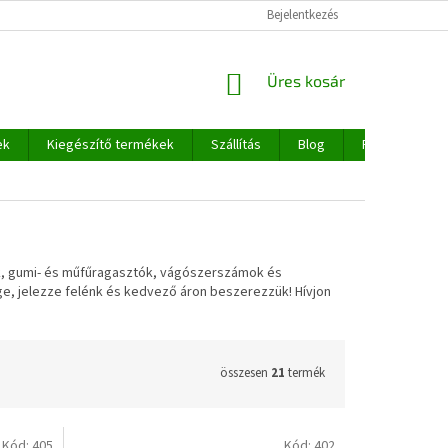
Bejelentkezés
KOSÁR
Üres kosár
ek
Kiegészítő termékek
Szállítás
Blog
Rólunk
tek, gumi- és műfűragasztók, vágószerszámok és
e, jelezze felénk és kedvező áron beszerezzük! Hívjon
összesen
21
termék
Kód:
405
Kód:
402