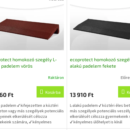
otect homokozó szegély L-
ecoprotect homokozó szegél
 padelem vörös
alakú padelem fekete
40/14,5x4,5cm
100x40/14,5x4,5cm
Raktáron
Előr
asznosított gumiból
újrahasznosított gumiból
k
s
Kosárba
K
60 Ft
13 910 Ft
lése
ú padelem ✔ kifejezetten a köztéri
L-alakú padelem ✔ köztéri éles be
eton vagy más szegélyek potenciális
más szegélyek potenciális veszél
yeinek elkerülését célozza
elkerülését célozza gyermekeink
ekeink számára, ✔ kényelmes
✔ kényelmes ülőhelyet is kínál
et is...