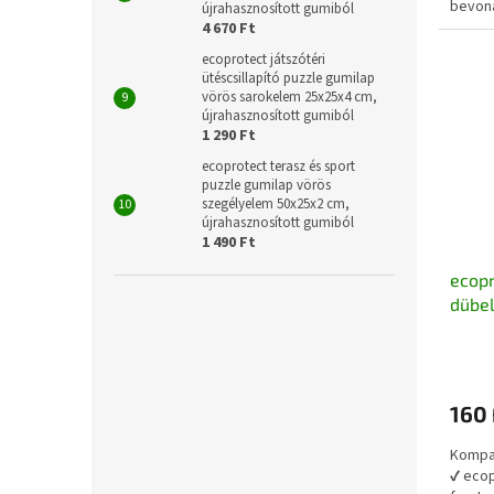
bevona
újrahasznosított gumiból
4 670 Ft
ecoprotect játszótéri
ütéscsillapító puzzle gumilap
vörös sarokelem 25x25x4 cm,
újrahasznosított gumiból
1 290 Ft
ecoprotect terasz és sport
puzzle gumilap vörös
szegélyelem 50x25x2 cm,
újrahasznosított gumiból
1 490 Ft
ecop
dübel
ütkö
160 
Kompat
✔ ecop