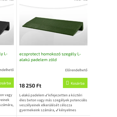
y L-
ecoprotect homokozó szegély L-
alakú padelem zöld
100x40/14,5x4,5cm
endelhető
Előrendelhető
újrahasznosított gumiból
osárba
Kosárba
18 250 Ft
ton vagy
L-alakú padelem ✔ kifejezetten a köztéri
yeinek
éles beton vagy más szegélyek potenciális
 számára,
veszélyeinek elkerülését célozza
gyermekeink számára, ✔ kényelmes
ülőhelyet is...