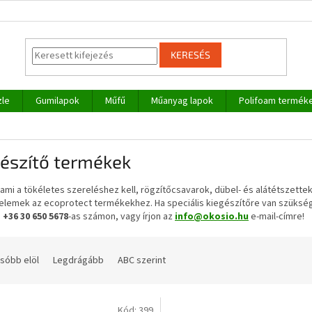
KERESÉS
zle
Gumilapok
Műfű
Műanyag lapok
Polifoam termék
gészítő termékek
ami a tökéletes szereléshez kell, rögzítőcsavarok, dübel- és alátétszet
elemek az ecoprotect termékekhez. Ha speciális kiegészítőre van szükség
a
+36 30 650 5678
-as számon, vagy írjon az
info@okosio.hu
e-mail-címre!
sóbb elöl
Legdrágább
ABC szerint
Kód:
399