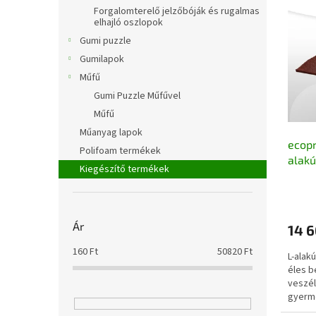
l
e
k
Forgalomterelő jelzőbóják és rugalmas
r
e
elhajló oszlopok
m
k
Gumi puzzle
é
r
Gumilapok
k
e
Műfű
e
n
Gumi Puzzle Műfűvel
k
d
Műfű
l
e
i
z
Műanyag lapok
ecopr
s
é
Polifoam termékek
alakú
t
s
Kiegészítő termékek
100x
á
e
A
újrah
j
termé
a
átlago
Ár
14 6
értéke
5-
160
Ft
50820
Ft
L-alak
ből
éles b
3,4
veszél
csillag.
gyerm
ülőhely