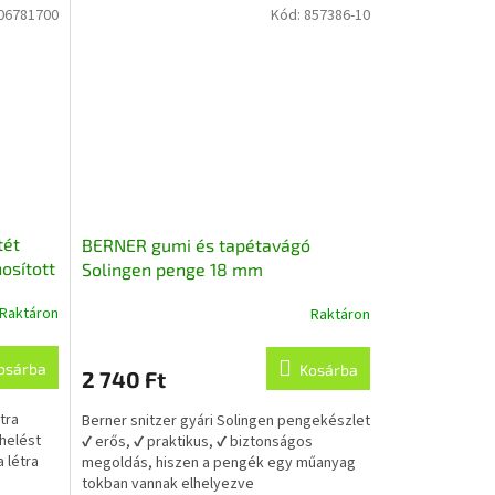
06781700
Kód:
857386-10
tét
BERNER gumi és tapétavágó
osított
Solingen penge 18 mm
Raktáron
Raktáron
osárba
Kosárba
2 740 Ft
tra
Berner snitzer gyári Solingen pengekészlet
helést
✔ erős, ✔ praktikus, ✔ biztonságos
a létra
megoldás, hiszen a pengék egy műanyag
tokban vannak elhelyezve