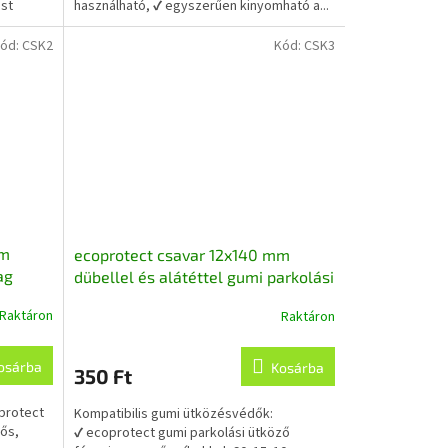
ést
használható, ✔ egyszerűen kinyomható a...
ód:
CSK2
Kód:
CSK3
mm
ecoprotect csavar 12x140 mm
ag
dübellel és alátéttel gumi parkolási
ütközőhöz
Raktáron
Raktáron
osárba
Kosárba
350 Ft
protect
Kompatibilis gumi ütközésvédők:
rős,
✔ ecoprotect gumi parkolási ütköző