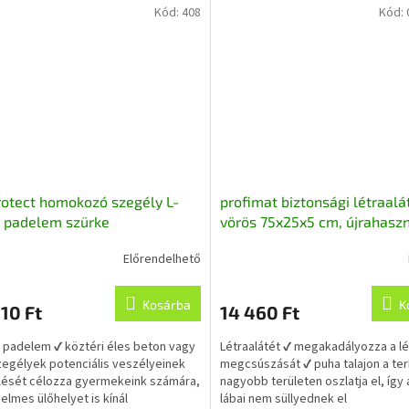
Kód:
408
Kód:
otect homokozó szegély L-
profimat biztonsági létraalá
 padelem szürke
vörös 75x25x5 cm, újrahaszn
40/14,5x4,5cm
gumiból
Előrendelhető
asznosított gumiból
Kosárba
K
10 Ft
14 460 Ft
ú padelem ✔ köztéri éles beton vagy
Létraalátét ✔ megakadályozza a lé
egélyek potenciális veszélyeinek
megcsúszását ✔ puha talajon a ter
lését célozza gyermekeink számára,
nagyobb területen oszlatja el, így 
elmes ülőhelyet is kínál
lábai nem süllyednek el