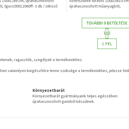
s 100x12x6 cm, újrahasznosított
sötétszürke furatos 100x10x10 cm
l, tguv100012060ff- 3 db / ütköző
újrahasznosított műanyagból,
ges...
gepu1000100100f - 2 db /...
TOVÁBBI 9 BETÖLTÉSE
L
1
2
L
a
p
i
FEL
o
s
z
t
á
a
elemek, ragasztók, szegélyek a termékeinkhez.
s
i
r
ben valamilyen kiegészítőre lenne szüksége a termékeinkhez, jelezze fel
á
n
y
í
Környezetbarát
t
Környezetbarát gyártmányaink teljes egészében
á
újrahasznosított gumiból készülnek.
s
e
l
e
m