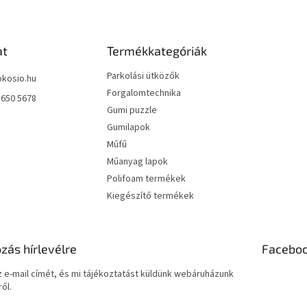
e
i
at
Termékkategóriák
Parkolási ütközők
okosio.hu
Forgalomtechnika
 650 5678
Gumi puzzle
Gumilapok
Műfű
Műanyag lapok
Polifoam termékek
Kiegészítő termékek
ozás hírlevélre
Facebo
 e-mail címét, és mi tájékoztatást küldünk webáruházunk
ől.