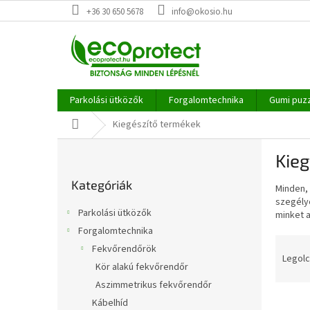
Ugrás
+36 30 650 5678
info@okosio.hu
a
fő
tartalomhoz
Parkolási ütközők
Forgalomtechnika
Gumi puz
Kezdőlap
Kiegészítő termékek
O
Kie
l
Kategóriák
d
Kategóriák
átugrása
Minden, 
a
szegély
l
Parkolási ütközők
minket 
s
Forgalomtechnika
ó
T
Fekvőrendőrök
p
e
Legolc
a
Kör alakú fekvőrendőr
r
n
Aszimmetrikus fekvőrendőr
m
e
T
é
Kábelhíd