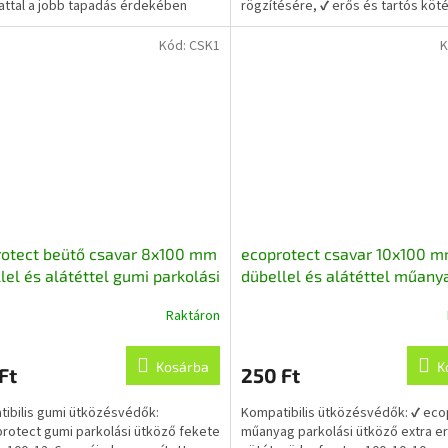
ttal a jobb tapadás érdekében
rögzítésére, ✔ erős és tartós köt
biztosít,...
Kód:
CSK1
K
rotect beütő csavar 8x100 mm
ecoprotect csavar 10x100 
lel és alátéttel gumi parkolási
dübellel és alátéttel műany
zőhöz
parkolási ütközőhöz és
Raktáron
fekvőrendőrhöz
Kosárba
K
Ft
250 Ft
ibilis gumi ütközésvédők:
Kompatibilis ütközésvédők: ✔ eco
rotect gumi parkolási ütköző fekete
műanyag parkolási ütköző extra e