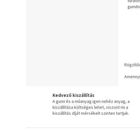
furato
gumibó
szüksé
Rögzítő
Amennyi
Kedvező kiszállítás
A gumi és a műanyag igen nehéz anyag, a
kiszállítása költséges lehet, viszont mi a
kiszállítás díját mérsékelt szinten tartjuk.
L
á