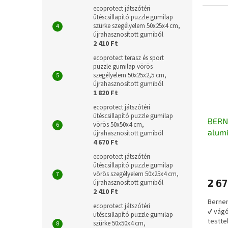
ecoprotect játszótéri
ütéscsillapító puzzle gumilap
szürke szegélyelem 50x25x4 cm,
újrahasznosított gumiból
2 410 Ft
ecoprotect terasz és sport
puzzle gumilap vörös
szegélyelem 50x25x2,5 cm,
újrahasznosított gumiból
1 820 Ft
ecoprotect játszótéri
ütéscsillapító puzzle gumilap
BERNE
vörös 50x50x4 cm,
alumí
újrahasznosított gumiból
4 670 Ft
mm
ecoprotect játszótéri
ütéscsillapító puzzle gumilap
vörös szegélyelem 50x25x4 cm,
2 67
újrahasznosított gumiból
2 410 Ft
Berner
ecoprotect játszótéri
✔ vágó
ütéscsillapító puzzle gumilap
testte
szürke 50x50x4 cm,