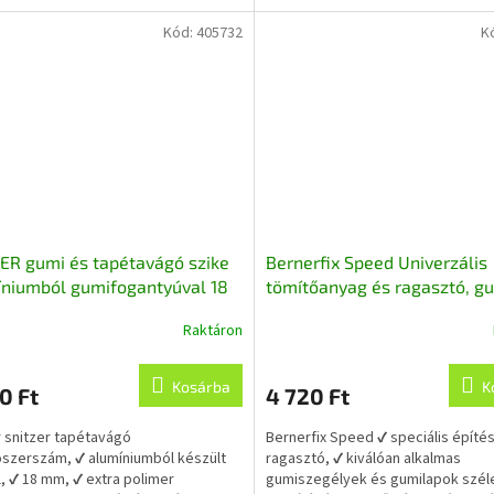
Kód:
405732
K
R gumi és tapétavágó szike
Bernerfix Speed Univerzális
niumból gumifogantyúval 18
tömítőanyag és ragasztó, g
más építőanyag ragasztásá
Raktáron
fekete 290 ml
Kosárba
K
0 Ft
4 720 Ft
 snitzer tapétavágó
Bernerfix Speed ✔ speciális építés
szerszám, ✔ alumíniumból készült
ragasztó, ✔ kiválóan alkalmas
l, ✔ 18 mm, ✔ extra polimer
gumiszegélyek és gumilapok szél