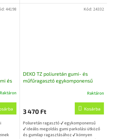
ód:
44198
Kód:
24332
DEKO TZ poliuretán gumi- és
umi és
műfűragasztó egykomponensű
hoz
világoszöld 310 ml
Raktáron
Raktáron
osárba
Kosárba
3 470 Ft
i
Poliuretán ragasztó ✔ egykomponensű
✔ ideális megoldás gumi parkolási ütköző
einek
és gumilap ragasztásához ✔ könnyen