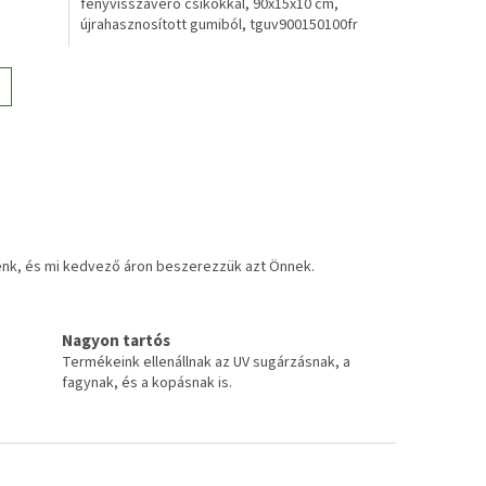
fényvisszaverő csíkokkal, 90x15x10 cm,
újrahasznosított gumiból, tguv900150100fr
- 2 db / ütköző...
énk, és mi kedvező áron beszerezzük azt Önnek.
Nagyon tartós
Termékeink ellenállnak az UV sugárzásnak, a
fagynak, és a kopásnak is.