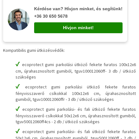
Kérdése van? Hívjon minket, és segítünk!
+36 30 650 5678
Hívjon minket!
Kompatibilis gumi ütközésvédők:
✔
ecoprotect gumi parkolási ütköző fekete furatos 100x12x6
cm, újrahasznosított gumiból, tguv100012060ff- 3 db / ütköző
szükséges
✔
ecoprotect gumi parkolási ütköző fekete furatos
fényvisszaverő csíkokkal 100x12x6 cm, újrahasznosított
gumiból, tguv100012060ffr - 3 db / ütköző szükséges
✔
ecoprotect gumi parkolási- és fali ütköző fekete furatos
fényvisszaverő csíkokkal 50x12x6 cm, újrahasznosított gumiból,
tguv50012060ff4cs - 2 db / ütköző szükséges
✔
ecoprotect gumi parkolási- és fali ütköző fekete furatos
50x12x6 cm, újrahasznosított gumiból, tguv50012060ff - 2 db /