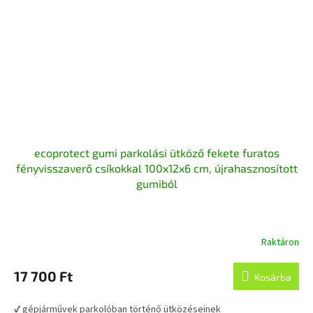
ecoprotect gumi parkolási ütköző fekete furatos
fényvisszaverő csíkokkal 100x12x6 cm, újrahasznosított
gumiból
Raktáron
A
termék
átlagos
17 700 Ft
Kosárba
értékelése
5-
✔ gépjárművek parkolóban történő ütközéseinek
ből