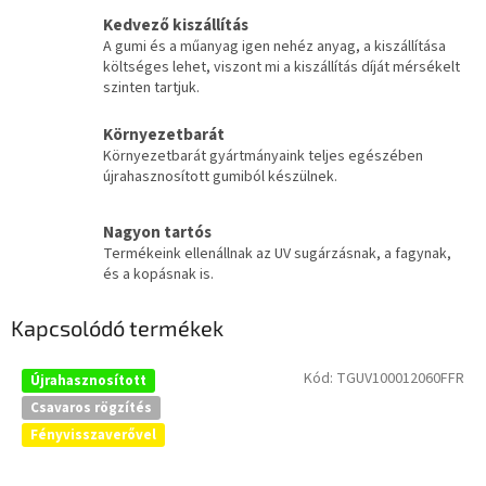
Kedvező kiszállítás
A gumi és a műanyag igen nehéz anyag, a kiszállítása
költséges lehet, viszont mi a kiszállítás díját mérsékelt
szinten tartjuk.
Környezetbarát
Környezetbarát gyártmányaink teljes egészében
újrahasznosított gumiból készülnek.
Nagyon tartós
Termékeink ellenállnak az UV sugárzásnak, a fagynak,
és a kopásnak is.
Kapcsolódó termékek
Kód:
TGUV100012060FFR
Újrahasznosított
Csavaros rögzítés
Fényvisszaverővel