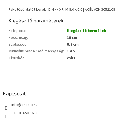
Fakötésű alátét kerek | DIN 440 R |M 8.0 x 0.0 | ACÉL VZN 3052108
Kiegészítő paraméterek
Kategória
:
Kiegészítő termékek
Hosszúság
:
10 cm
Szélesség
:
0,8 cm
Minimális rendelhető mennyiség
:
1 db
Tipuskód
:
csk1
L
á
b
l
Kapcsolat
é
info
@
okosio.hu
c
+36 30 650 5678