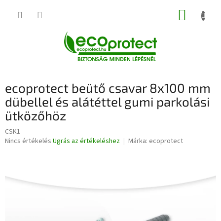
Ugrás
KOSÁR
a
fő
tartalomhoz
ecoprotect beütő csavar 8x100 mm
dübellel és alátéttel gumi parkolási
ütközőhöz
CSK1
A
Nincs értékelés
Ugrás az értékeléshez
Márka:
ecoprotect
termék
átlagos
értékelése
5-
ből
0,0
csillag.