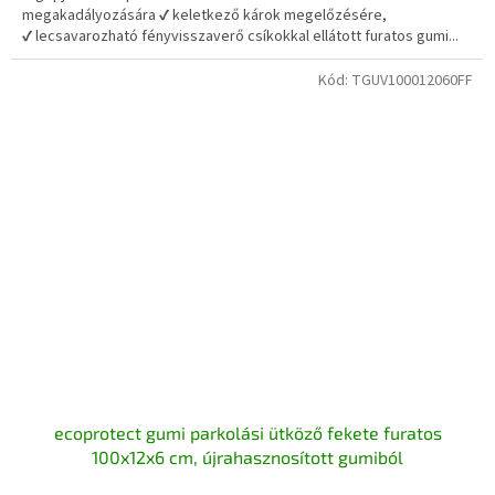
megakadályozására ✔ keletkező károk megelőzésére,
4,7
✔ lecsavarozható fényvisszaverő csíkokkal ellátott furatos gumi...
csillag.
Kód:
TGUV100012060FF
ecoprotect gumi parkolási ütköző fekete furatos
100x12x6 cm, újrahasznosított gumiból