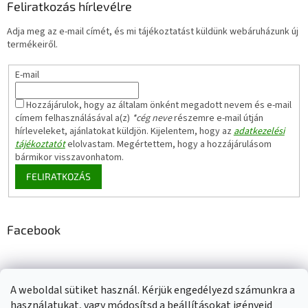
Feliratkozás hírlevélre
Adja meg az e-mail címét, és mi tájékoztatást küldünk webáruházunk új
termékeiről.
E-mail
Hozzájárulok, hogy az általam önként megadott nevem és e-mail
címem felhasználásával a(z)
*cég neve
részemre e-mail útján
hírleveleket, ajánlatokat küldjön. Kijelentem, hogy az
adatkezelési
tájékoztatót
elolvastam. Megértettem, hogy a hozzájárulásom
bármikor visszavonhatom.
FELIRATKOZÁS
Facebook
A weboldal sütiket használ. Kérjük engedélyezd számunkra a
Adatkezelési tájékoztató
Elérhetőségeink
Impresszum
használatukat, vagy módosítsd a beállításokat igényeid
Üzleti feltételek (ÁSZF)
Jótállási tájékoztató