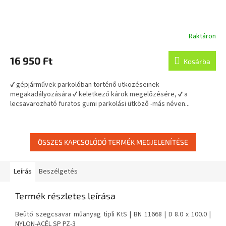
Raktáron
16 950 Ft
Kosárba
✔ gépjárművek parkolóban történő ütközéseinek
megakadályozására ✔ keletkező károk megelőzésére, ✔ a
lecsavarozható furatos gumi parkolási ütköző -más néven...
ÖSSZES KAPCSOLÓDÓ TERMÉK MEGJELENÍTÉSE
Leírás
Beszélgetés
Termék részletes leírása
Beütő szegcsavar műanyag tipli KtS | BN 11668 | D 8.0 x 100.0 |
NYLON-ACÉL SP PZ-3