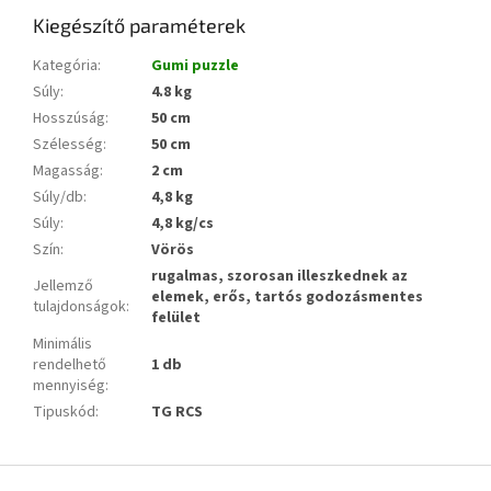
Kiegészítő paraméterek
Kategória
:
Gumi puzzle
Súly
:
4.8 kg
Hosszúság
:
50 cm
Szélesség
:
50 cm
Magasság
:
2 cm
Súly/db
:
4,8 kg
Súly
:
4,8 kg/cs
Szín
:
Vörös
rugalmas, szorosan illeszkednek az
Jellemző
elemek, erős, tartós godozásmentes
tulajdonságok
:
felület
Minimális
rendelhető
1 db
mennyiség
:
Tipuskód
:
TG RCS
L