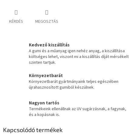
KÉRDÉS
MEGOSZTÁS
Kedvező kiszállítás
A gumi és a műanyag igen nehéz anyag, a kiszállítása
költséges lehet, viszont mi a kiszállítás díját mérsékelt
szinten tartjuk.
Környezetbarát
Környezetbarát gyártmányaink teljes egészében
újrahasznosított gumiból készülnek.
Nagyon tartós
Termékeink ellenállnak az UV sugárzásnak, a fagynak,
és a kopásnak is.
Kapcsolódó termékek