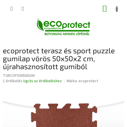
Ugrás
KOSÁR
a
fő
tartalomhoz
ecoprotect terasz és sport puzzle
gumilap vörös 50x50x2 cm,
újrahasznosított gumiból
TGRCSP50050020V
A
1 értékelés
Ugrás az értékeléshez
Márka:
ecoprotect
termék
átlagos
értékelése
5-
ből
5,0
csillag.