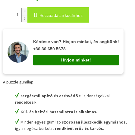
Hozzáadás a kosárhoz
Kérdése van? Hívjon minket, és segítünk!
+36 30 650 5678
Hívjon minket!
A puzzle gumilap
✔
rezgéscsillapító és esésvédő
tulajdonságokkal
rendelkezik.
✔
Kül- és beltéri használatra is alkalmas.
✔
Minden egyes gumilap
szorosan illeszkedik egymáshoz
,
így az egész burkolat
rendkívül erős és tartós
.