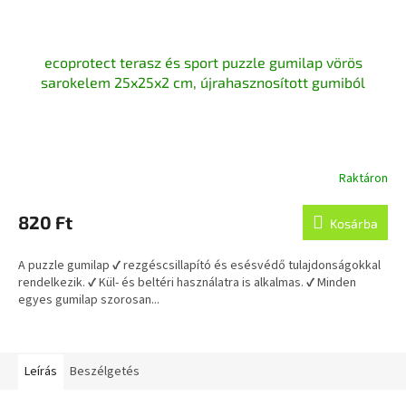
ecoprotect terasz és sport puzzle gumilap vörös
sarokelem 25x25x2 cm, újrahasznosított gumiból
Raktáron
820 Ft
Kosárba
A puzzle gumilap ✔ rezgéscsillapító és esésvédő tulajdonságokkal
rendelkezik. ✔ Kül- és beltéri használatra is alkalmas. ✔ Minden
egyes gumilap szorosan...
Leírás
Beszélgetés