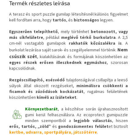
Termék részletes leírása
A terasz és sport puzzle gumilap létesítésnél különös figyelmet
kell fordítani arra, hogy
tartós
, és
biztonságos
legyen.
Egyszerűen telepíthető
, mely történhet
betonozott, vagy
más síkfelületre
, például
meglévő térkő burkolatra
. A 2,5
cm-nél vastagabb gumilapok
rakhatók kőzúzalékra is
. A
Nem
burkolat lezárása saját sarok- és szegélyelemmel történik.
csúszik szét
, kialakításának és formájának köszönhetően az
egyes részek erősen illeszkednek egymáshoz
, szorosan
kapcsolódnak.
Rezgéscsillapító, esésvédő
tulajdonságával csillapítja a leeső
súlyok által okozott rezgéseket,
minimálisra csökkenti a
ficamok és zúzódások kockázatát
, rugalmas felületének
köszönhetően
kíméli az ízületeket
.
Környezetbarát
, a készítése során újrahasznosított
gumi kerül felhasználásra. Az ecoprotect gumipuzzle
minden szempontból a
legjobb választás
, hiszen
erős, tartós, „zöld”
és
gondozásmentes felület
et biztosít
kertbe, udvarra, sportpályára, játszótérre
.