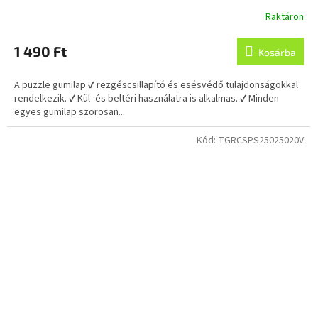
Raktáron
1 490 Ft
Kosárba
A puzzle gumilap ✔ rezgéscsillapító és esésvédő tulajdonságokkal
rendelkezik. ✔ Kül- és beltéri használatra is alkalmas. ✔ Minden
egyes gumilap szorosan...
Kód:
TGRCSPS25025020V