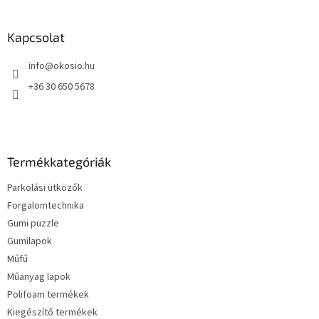
á
b
l
Kapcsolat
é
info
@
okosio.hu
c
+36 30 650 5678
Termékkategóriák
Parkolási ütközők
Forgalomtechnika
Gumi puzzle
Gumilapok
Műfű
Műanyag lapok
Polifoam termékek
Kiegészítő termékek