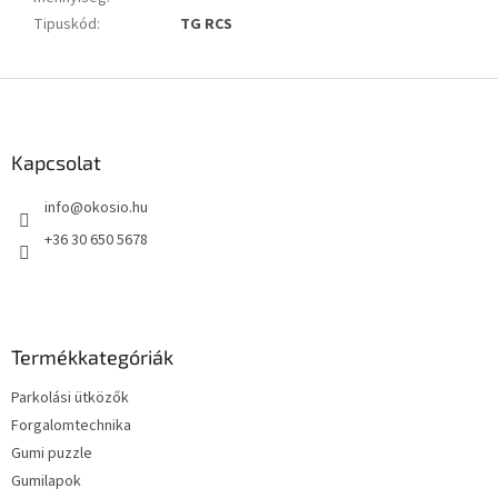
Tipuskód
:
TG RCS
L
á
b
l
Kapcsolat
é
info
@
okosio.hu
c
+36 30 650 5678
Termékkategóriák
Parkolási ütközők
Forgalomtechnika
Gumi puzzle
Gumilapok