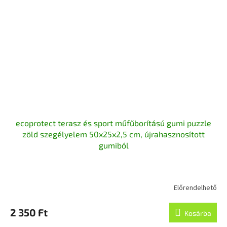
ecoprotect terasz és sport műfűborítású gumi puzzle
zöld szegélyelem 50x25x2,5 cm, újrahasznosított
gumiból
Előrendelhető
A
termék
átlagos
2 350 Ft
Kosárba
értékelése