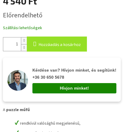
4 540 Ft
Egységár:
Előrendelhető
Szállítási lehetőségek
Hozzáadás a kosárhoz
Kérdése van? Hívjon minket, és segítünk!
+36 30 650 5678
Hívjon minket!
A
puzzle műfű
✔
rendkívül valósághű megjelenésű,