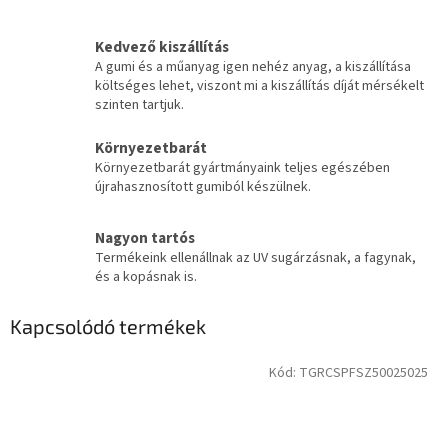
Kedvező kiszállítás
A gumi és a műanyag igen nehéz anyag, a kiszállítása
költséges lehet, viszont mi a kiszállítás díját mérsékelt
szinten tartjuk.
Környezetbarát
Környezetbarát gyártmányaink teljes egészében
újrahasznosított gumiból készülnek.
Nagyon tartós
Termékeink ellenállnak az UV sugárzásnak, a fagynak,
és a kopásnak is.
Kapcsolódó termékek
Kód:
TGRCSPFSZ50025025