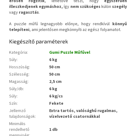
erősen rögzítik
, lehetővé teszi, hogy
egyszerűen
illeszkedjenek egymáshoz,
így
nem szükséges
külön
szegély
vagy
ragasztás
.
A puzzle műfű legnagyobb előnye, hogy rendkívül
könnyű
telepíteni
, ami jelentősen megkönnyíti az egész folyamatot.
Kiegészítő paraméterek
Kategória
:
Gumi Puzzle Műfűvel
Súly
:
6 kg
Hosszúság
:
50 cm
Szélesség
:
50 cm
Magasság
:
2,5 cm
Súly/db
:
6 kg
Súly
:
6 kg/cs
Szín
:
Fekete
Jellemző
Extra tartós, valósághű rugalmas,
tulajdonságok
:
vízelvezető csatornákkal
Minimális
rendelhető
1 db
mennyiség
: