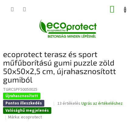
Ugrás
KOSÁR
a
fő
tartalomhoz
ecoprotect terasz és sport
műfűborítású gumi puzzle zöld
50x50x2,5 cm, újrahasznosított
gumiból
TGRCSPF50050025
Újrahasznosított
A
13 értékelés
Ugrás az értékeléshez
Pontos illeszkedés
termék
Valósághű megjelenés
átlagos
Márka:
ecoprotect
értékelése
5-
ből