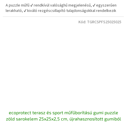
5-
A puzzle műfű ✔ rendkívül valósághű megjelenésű, ✔ egyszerűen
ből
lerakható, ✔ kiváló rezgéscsillapító tulajdonságokkal rendelkezik
5,0
csillag.
Kód:
TGRCSPFS25025025
ecoprotect terasz és sport műfűborítású gumi puzzle
zöld sarokelem 25x25x2,5 cm, újrahasznosított gumiból