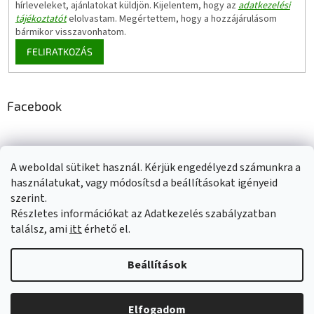
hírleveleket, ajánlatokat küldjön. Kijelentem, hogy az
adatkezelési
tájékoztatót
elolvastam. Megértettem, hogy a hozzájárulásom
bármikor visszavonhatom.
FELIRATKOZÁS
Facebook
A weboldal sütiket használ. Kérjük engedélyezd számunkra a
Adatkezelési tájékoztató
Elérhetőségeink
Impresszum
használatukat, vagy módosítsd a beállításokat igényeid
Üzleti feltételek (ÁSZF)
Jótállási tájékoztató
szerint.
Szállítási információk
Részletes információkat az Adatkezelés szabályzatban
találsz, ami
itt
érhető el.
Beállítások
Shoptet készítette
Elfogadom
Copyright 2026
Ecoprotect
. Minden jog fenntartva.