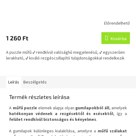
Előrendelhető
A
termék
átlagos
1 260 Ft
Kosárba
értékelése
5-
A puzzle műfű ✔ rendkívül valósághű megjelenésű, ✔ egyszerűen
ből
lerakható, ✔ kiváló rezgéscsillapító tulajdonságokkal rendelkezik
5,0
csillag.
Leírás
Beszélgetés
Termék részletes leírása
A
műfű puzzle
elemek alapja olyan
gumilapokból áll
, amelyek
hatékonyan védenek a rezgésektől és esésektől
, így a
felület rendkívül biztonságos és kényelmes
.
A gumilapok különleges kialakítása, amelyre a
műfű szálakat