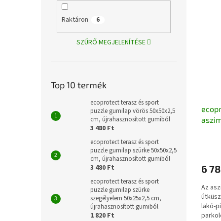
Raktáron
6
SZŰRŐ MEGJELENÍTÉSE
Top 10 termék
ecoprotect terasz és sport
ecop
puzzle gumilap vörös 50x50x2,5
cm, újrahasznosított gumiból
aszim
3 480 Ft
végel
A
újrah
ecoprotect terasz és sport
termé
puzzle gumilap szürke 50x50x2,5
cm, újrahasznosított gumiból
átlago
3 480 Ft
6 78
értéke
5-
ecoprotect terasz és sport
Az as
ből
puzzle gumilap szürke
útküsz
5,0
szegélyelem 50x25x2,5 cm,
lakó-p
csillag.
újrahasznosított gumiból
1 820 Ft
parkol