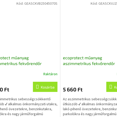
Kód:
GEASCKVB25045070S
Kód:
GEASCKVJ2
rotect műanyag
ecoprotect műanyag
metrikus fekvőrendőr
aszimmetrikus fekvőrendőr
em, sárga bal 25x45x7 cm,
végelem, fekete jobb 25x45
Raktáron
A
asznosított műanyagból
újrahasznosított műanyagbó
k
termék
s
átlagos
Kosárba
K
0 Ft
5 660 Ft
lése
értékelése
5-
zimmetrikus sebességcsökkentő
Az aszimmetrikus sebességcsökk
ből
öb ✔ alkalmas önkormányzati utakra,
útküszöb ✔ alkalmas önkormányzat
5,0
ihenő övezetekre, benzinkutakra,
lakó-pihenő övezetekre, benzinku
csillag.
ókra és nagy járműforgalmú
parkolókra és nagy járműforgalmú