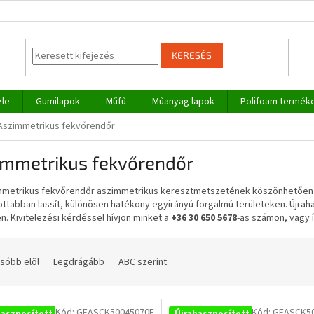
KERESÉS
zle
Gumilapok
Műfű
Műanyag lapok
Polifoam termék
Aszimmetrikus fekvőrendőr
immetrikus fekvőrendőr
mmetrikus fekvőrendőr aszimmetrikus keresztmetszetének köszönhetően az
ttabban lassít, különösen hatékony egyirányú forgalmú területeken. Újraha
en. Kivitelezési kérdéssel hívjon minket a
+36 30 650 5678
-as számon, vagy 
sóbb elöl
Legdrágább
ABC szerint
Kód:
GEASCK50045070F
Kód:
GEASCK5
hasznosított
Újrahasznosított