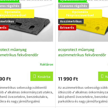
aros rögzítés
Csavaros rögzítés
Opcionális
Opcionális
fényvisszaverővel
fényvisszaverővel
imetrikus
Asszimetrikus
aerős
Extraerős
rotect műanyag
ecoprotect műanyag
metrikus fekvőrendőr
aszimmetrikus fekvőrendőr
em, fekete 50x45x7 cm,
közelem, sárga 50x45x7 cm,
Raktáron
A
asznosított műanyagból
újrahasznosított műanyagbó
k
termék
s
átlagos
Kosárba
K
90 Ft
11 990 Ft
lése
értékelése
5-
zimmetrikus sebességcsökkentő
Az aszimmetrikus sebességcsökk
ből
öb ✔ alkalmas önkormányzati utakra,
útküszöb ✔ alkalmas önkormányzat
4,5
ihenő övezetekre, benzinkutakra,
lakó-pihenő övezetekre, benzinku
csillag.
ókra és nagy járműforgalmú
parkolókra és nagy járműforgalmú
ekre....
területekre....