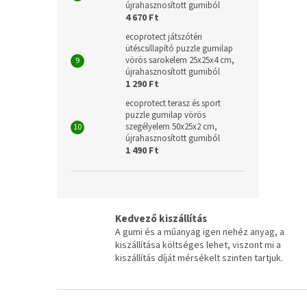
újrahasznosított gumiból
4 670 Ft
ecoprotect játszótéri
ütéscsillapító puzzle gumilap
vörös sarokelem 25x25x4 cm,
újrahasznosított gumiból
1 290 Ft
ecoprotect terasz és sport
puzzle gumilap vörös
szegélyelem 50x25x2 cm,
újrahasznosított gumiból
1 490 Ft
Kedvező kiszállítás
A gumi és a műanyag igen nehéz anyag, a
kiszállítása költséges lehet, viszont mi a
kiszállítás díját mérsékelt szinten tartjuk.
L