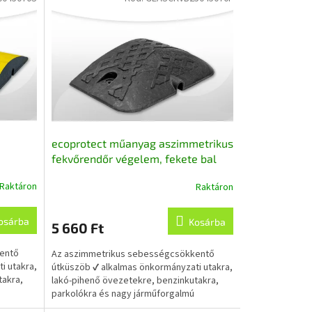
ecoprotect műanyag aszimmetrikus
fekvőrendőr végelem, fekete bal
25x45x7 cm, újrahasznosított
Raktáron
Raktáron
A
l
műanyagból
termék
átlagos
osárba
Kosárba
5 660 Ft
értékelése
5-
entő
Az aszimmetrikus sebességcsökkentő
ből
i utakra,
útküszöb ✔ alkalmas önkormányzati utakra,
5,0
takra,
lakó-pihenő övezetekre, benzinkutakra,
csillag.
parkolókra és nagy járműforgalmú
területekre....