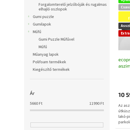
l
e
k
Forgalomterelő jelzőbóják és rugalmas
Csav
r
e
elhajló oszlopok
m
k
Gumi puzzle
é
r
Gumilapok
Assz
k
e
Műfű
Extr
e
n
Gumi Puzzle Műfűvel
k
d
Műfű
l
e
i
z
Műanyag lapok
ecop
s
é
Polifoam termékek
aszim
t
s
Kiegészítő termékek
közel
á
e
A
újrah
j
termé
a
átlago
Ár
10 5
értéke
5-
5660
Ft
11990
Ft
Az as
ből
útküsz
5,0
lakó-p
csillag.
parkol
terület