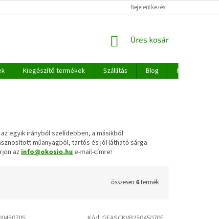
Bejelentkezés
KOSÁR
Üres kosár
ek
Kiegészítő termékek
Szállítás
Blog
Rólunk
 egyik irányból szelídebben, a másikból
sznosított műanyagból, tartós és jól látható sárga
írjon az
info@okosio.hu
e-mail-címre!
összesen
6
termék
0045070S
Kód:
GEASCKVB25045070F