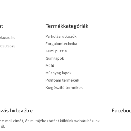
at
Termékkategóriák
Parkolási ütközők
okosio.hu
Forgalomtechnika
 650 5678
Gumi puzzle
Gumilapok
Műfű
Műanyag lapok
Polifoam termékek
Kiegészítő termékek
ozás hírlevélre
Facebo
 e-mail címét, és mi tájékoztatást küldünk webáruházunk
ől.