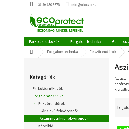
Ugrás
+36 30 650 5678
info@okosio.hu
a
fő
tartalomhoz
Parkolási ütközők
Forgalomtechnika
Gumi puz
Kezdőlap
Forgalomtechnika
Fekvőrendőrök
O
Asz
l
Kategóriák
d
Kategóriák
átugrása
Az aszi
a
határozo
l
Parkolási ütközők
kivitelb
s
Forgalomtechnika
ó
T
Fekvőrendőrök
p
e
Legolc
a
Kör alakú fekvőrendőr
r
n
Aszimmetrikus fekvőrendőr
m
e
T
é
Kábelhíd
Újra