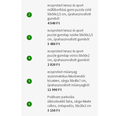
ecoprotect terasz és sport
műfűborítású gumi puzzle zöld
50x50x2,5 cm, újrahasznosított
gumiból
4 540 Ft
ecoprotect terasz és sport
puzzle gumilap szürke 50x50x2,5
cm, újrahasznosított gumiból
3 480 Ft
ecoprotect terasz és sport
puzzle gumilap vörös 50x50x2
cm, újrahasznosított gumiból
2 820 Ft
ecoprotect műanyag
aszimmetrikus fekvőrendőr
közelem, sárga 50x45x7 cm,
újrahasznosított műanyagból
11 990 Ft
Polifoam parkolási
ütközésvédő falra, sárga-fekete
csíkos, öntapadós, 50x20x2 cm
3 150 Ft