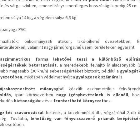
te és sárga színben, a menetirányra merőleges hosszúságuk pedig 25 cm.
zelem súlya 14 kg, a végelem súlya 6,5 kg.
lapanyaga PVC.
lmazhatók: önkormányzati utakon; lakó-pihenő övezetekben; k
nterületeken; valamint nagy járműforgalmú üzemi területeken egyaránt.
z
aszimmetrikus forma lehetővé teszi a különböző előírás
ességértékek betartatását
, a meredekebb felhajtó ív alacsonyabb (
sabb magasabb (30 km/h) sebességértéket biztosít, például a
gyalogát
nyezetében
, miközben védelmet nyújt a
gyalogosok számára
is.
újrahasznosított műanyag
ból készült aszimmetrikus fekvőre
oldás
, ipari környezetben
nagy igénybevételnek is ellenáll
, hoz
ekedés
biztonság
ához és a
fenntartható környezet
hez.
gzítés csavarozással
történik, a közelemnél 4 db, végzárónál 2 db 
kség. Továbbá,
lehetőség van fényvisszaverő prizmák beépítésér
ék esetében.