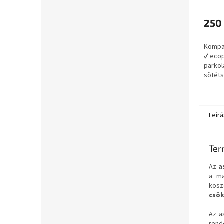
ütköz
fekv
250 
Kompat
✔ eco
parkol
sötéts
cm újr
műany
- 2 db /
Leírá
Ter
Az
a
a ma
kös
csö
Az a
rend