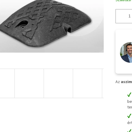
Szállítás
Az
aszim
be
te
ér