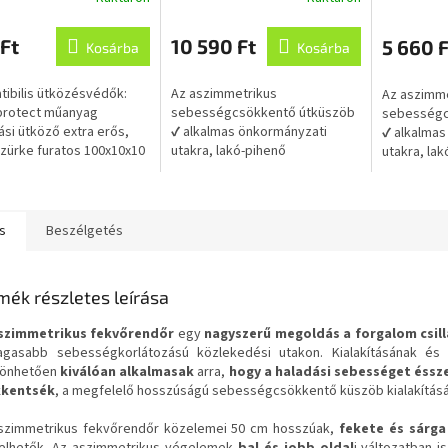
A
A
őhöz és
fekete 50x45x7 cm,
fekete j
termék
termék
őrendőrhöz
újrahasznosított
újrahasz
átlagos
átlagos
Ft
10 590 Ft
5 660 F
műanyagból
műanyag
Kosárba
Kosárba
értékelése
értékelése
5-
5-
ibilis ütközésvédők:
Az aszimmetrikus
Az aszimme
ből
ből
protect műanyag
sebességcsökkentő útküszöb
sebességc
5,0
5,0
ási ütköző extra erős,
✔ alkalmas önkormányzati
✔ alkalmas
csillag.
csillag.
zürke furatos 100x10x10
utakra, lakó-pihenő
utakra, la
ahasznosított
övezetekre, benzinkutakra,
övezetekre
agból, gepu1000100100f
parkolókra és nagy
parkolókra
...
járműforgalmú területekre....
járműforgal
s
Beszélgetés
mék részletes leírása
szimmetrikus fekvőrendőr
egy
nagyszerű megoldás a forgalom csil
gasabb sebességkorlátozású közlekedési utakon. Kialakításának és
zönhetően
kiválóan alkalmasak
arra,
hogy a haladási sebességet éssze
kkentsék
, a megfelelő hosszúságú sebességcsökkentő küszöb kialakításá
szimmetrikus fekvőrendőr közelemei 50 cm hosszúak,
fekete és sárga
elhetők. Az aszimmetrikus végelemek
bal és jobb oldal
i változatban i