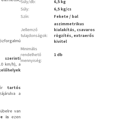
Súly/db
:
6,5 kg
Súly
:
6,5 kg/cs
Szín
:
Fekete / bal
aszimmetrikus
Jellemző
kialakítás, csavaros
tulajdonságok
:
rögzítés, extraerős
özforgalmú
kivitel
Minimális
rendelhető
1 db
 szerinti
mennyiség
:
10 km/h), a
kelőhelyek
ndőr
tartós
zájárulva a
dübelre van
e is
ezen