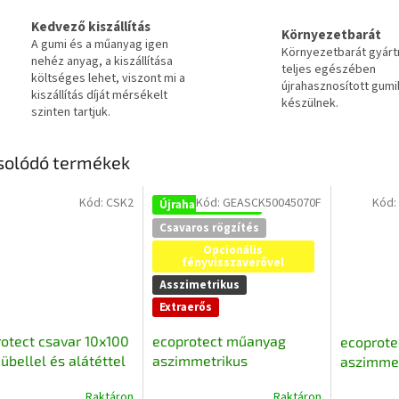
Kedvező kiszállítás
Környezetbarát
A gumi és a műanyag igen
Környezetbarát gyár
nehéz anyag, a kiszállítása
teljes egészében
költséges lehet, viszont mi a
újrahasznosított gumi
kiszállítás díját mérsékelt
készülnek.
szinten tartjuk.
solódó termékek
Kód:
CSK2
Kód:
GEASCK50045070F
Kód
Újrahasznosított
Csavaros rögzítés
Opcionális
fényvisszaverővel
Asszimetrikus
Extraerős
otect csavar 10x100
ecoprotect műanyag
ecoprot
bellel és alátéttel
aszimmetrikus
aszimmet
yag parkolási
fekvőrendőr közelem,
fekvőren
Raktáron
Raktáron