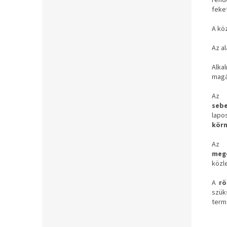
feke
A kö
Az a
Alka
magá
A
seb
lapo
kör
Az
meg
közl
A
rö
szü
term