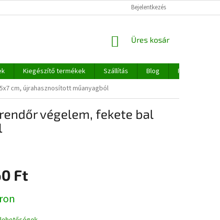
Bejelentkezés
KOSÁR
Üres kosár
ek
Kiegészítő termékek
Szállítás
Blog
Rólunk
5x7 cm, újrahasznosított műanyagból
endőr végelem, fekete bal
l
0 Ft
:
ron