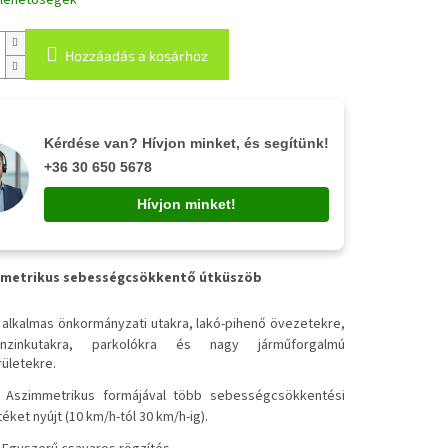
i lehetőségek
Hozzáadás a kosárhoz
Kérdése van? Hívjon minket, és segítünk!
+36 30 650 5678
Hívjon minket!
metrikus sebességcsökkentő útküszöb
✔
alkalmas önkormányzati utakra, lakó-pihenő övezetekre,
nzinkutakra, parkolókra és nagy járműforgalmú
rületekre.
✔
Aszimmetrikus formájával több sebességcsökkentési
téket nyújt (10 km/h-tól 30 km/h-ig).
✔