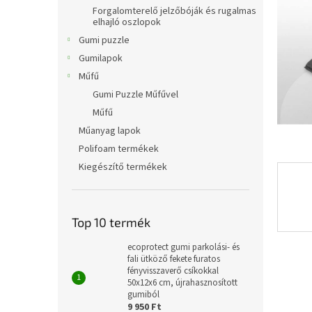
l
Forgalomterelő jelzőbóják és rugalmas
elhajló oszlopok
Gumi puzzle
Gumilapok
Műfű
Gumi Puzzle Műfűvel
Műfű
Műanyag lapok
Polifoam termékek
Kiegészítő termékek
Top 10 termék
ecoprotect gumi parkolási- és
fali ütköző fekete furatos
fényvisszaverő csíkokkal
50x12x6 cm, újrahasznosított
gumiból
9 950 Ft