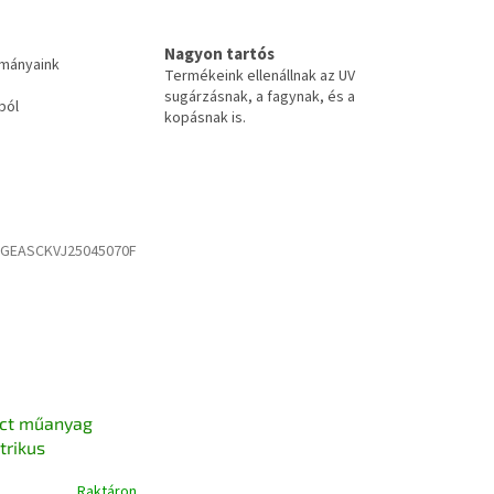
Nagyon tartós
tmányaink
Termékeink ellenállnak az UV
sugárzásnak, a fagynak, és a
ból
kopásnak is.
:
GEASCKVJ25045070F
ect műanyag
rikus
dőr végelem,
Raktáron