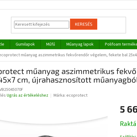
KERESÉS
zle
Gumilapok
Műfű
Műanyag lapok
Polifoam termék
ecoprotect műanyag aszimmetrikus fekvőrendőr végelem, fekete bal 25x4
protect műanyag aszimmetrikus fekvőr
45x7 cm, újrahasznosított műanyagbó
VB25045070F
elés
Ugrás az értékeléshez
Márka:
ecoprotect
5 66
ése
Egységár
Raktá