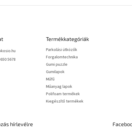
at
Termékkategóriák
Parkolási ütközők
okosio.hu
Forgalomtechnika
 650 5678
Gumi puzzle
Gumilapok
Műfű
Műanyag lapok
Polifoam termékek
Kiegészítő termékek
ozás hírlevélre
Facebo