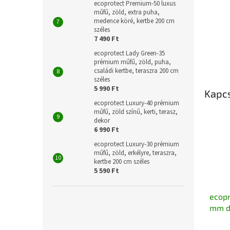
ecoprotect Premium-50 luxus
műfű, zöld, extra puha,
medence köré, kertbe 200 cm
széles
7 490 Ft
ecoprotect Lady Green-35
prémium műfű, zöld, puha,
családi kertbe, teraszra 200 cm
széles
5 990 Ft
Kapc
ecoprotect Luxury-40 prémium
műfű, zöld színű, kerti, terasz,
dekor
6 990 Ft
ecoprotect Luxury-30 prémium
műfű, zöld, erkélyre, teraszra,
kertbe 200 cm széles
5 590 Ft
ecopr
mm dü
műan