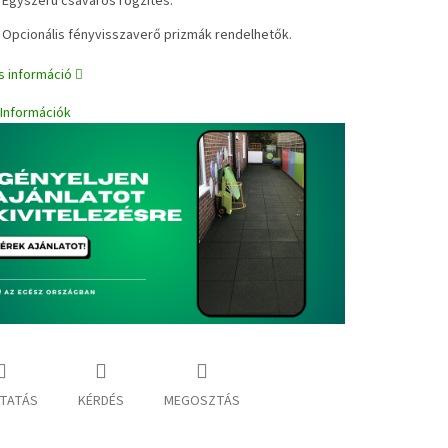
Egyszerű csavaros rögzítés.
✔
Opcionális fényvisszaverő prizmák rendelhetők.
s információ
i Információk
TATÁS
KÉRDÉS
MEGOSZTÁS