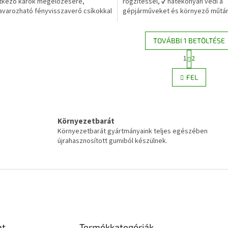
tkező károk megelőzésére,
rögzítéssel, ✔ hatékonyan védi a
avarozható fényvisszaverő csíkokkal
gépjárműveket és környező műtá
t furatos gumi...
TOVÁBBI 1 BETÖLTÉSE
L
1
2
L
a
p
i
FEL
o
s
z
t
á
a
s
i
r
Környezetbarát
á
Környezetbarát gyártmányaink teljes egészében
n
újrahasznosított gumiból készülnek.
y
í
t
á
s
e
l
e
at
Termékkategóriák
m