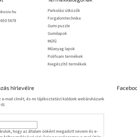
e
Parkolási ütközők
i
okosio.hu
Forgalomtechnika
 650 5678
Gumi puzzle
Gumilapok
Műfű
Műanyag lapok
Polifoam termékek
Kiegészítő termékek
ozás hírlevélre
Facebo
 e-mail címét, és mi tájékoztatást küldünk webáruházunk
ől.
árulok, hogy az általam önként megadott nevem és e-