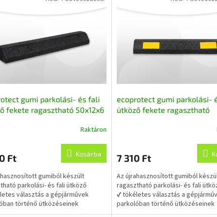
otect gumi parkolási- és fali
ecoprotect gumi parkolási- é
ő fekete ragasztható 50x12x6
ütköző fekete ragasztható
jrahasznosított gumiból
fényvisszaverő csíkokkal 50
Raktáron
cm, újrahasznosított gumibó
Kosárba
K
0 Ft
7 310 Ft
ahasznosított gumiból készült
Az újrahasznosított gumiból készü
tható parkolási- és fali ütköző
ragasztható parkolási- és fali ütk
letes választás a gépjárművek
✔ tökéletes választás a gépjármű
óban történő ütközéseinek
parkolóban történő ütközéseinek
dályozására,...
megakadályozására,...