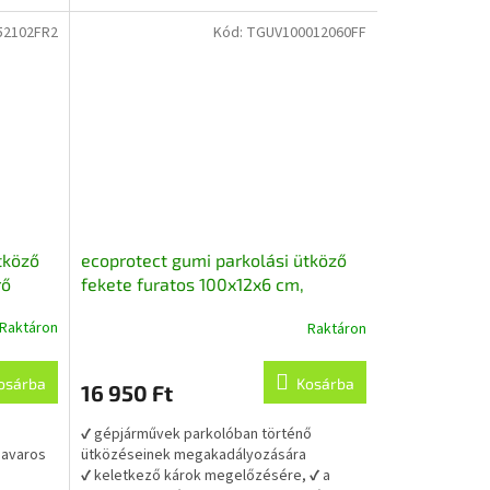
✔ a...
52102FR2
Kód:
TGUV100012060FF
tköző
ecoprotect gumi parkolási ütköző
rő
fekete furatos 100x12x6 cm,
újrahasznosított gumiból
Raktáron
Raktáron
osárba
Kosárba
16 950 Ft
✔ gépjárművek parkolóban történő
savaros
ütközéseinek megakadályozására
✔ keletkező károk megelőzésére, ✔ a