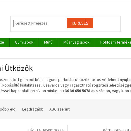
KERESÉS
zle
Gumilapok
Műfű
Műanyag lapok
Polifoam termék
i Ütközők
asznosított gumiból készült gumi parkolási ütközők tartós védelmet nyújta
l kopásálló kialakítással. Csavaros vagy ragasztható rögzítési lehetőségge
zéssel kapcsolatban hívjon minket a
+36 30 650 5678
-as számon, vagy írjon
sóbb elöl
Legdrágább
ABC szerint
Kód:
TGUV50012060F
Kód:
TGUV5001