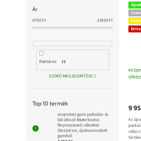
Újra
Ár
Csav
6750
Ft
33830
Ft
Fény
Extr
Raktáron
12
ecopr
SZŰRŐ MEGJELENÍTÉSE
ütköz
fényv
cm, ú
Top 10 termék
9 95
ecoprotect gumi parkolási- és
Az újr
fali ütköző fekete furatos
fényvisszaverő csíkokkal
parkol
50x12x6 cm, újrahasznosított
válasz
gumiból
történ