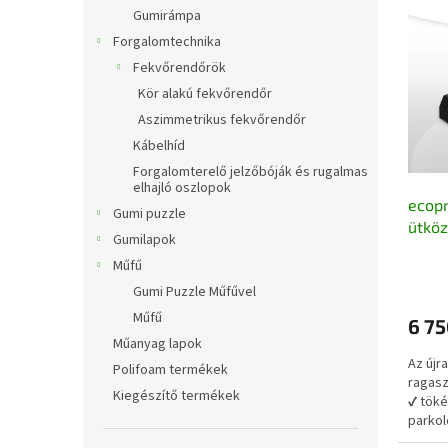
l
e
k
Gumirámpa
r
e
Forgalomtechnika
m
k
Fekvőrendőrök
é
r
Kör alakú fekvőrendőr
k
e
e
n
Aszimmetrikus fekvőrendőr
k
d
Kábelhíd
l
e
Forgalomterelő jelzőbóják és rugalmas
i
z
elhajló oszlopok
ecopr
s
é
Gumi puzzle
ütköz
t
s
Gumilapok
cm, ú
á
e
Műfű
j
Gumi Puzzle Műfűvel
a
Műfű
6 75
Műanyag lapok
Az újr
Polifoam termékek
ragasz
Kiegészítő termékek
✔ töké
parkol
megaka