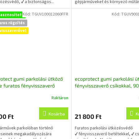
tközésvédő, ✔ a biztonságos...
gépjárműveket és környező műtá
Kód:
TGUV100012060FFR
Kód:
TGUV900
hasznosított
aros rögzítés
visszaverővel
otect gumi parkolási ütköző
ecoprotect gumi parkolási ü
e furatos fényvisszaverő
fényvisszaverő csíkokkal, 9
kkal 100x12x6 cm,
cm, újrahasznosított gumibó
Raktáron
asznosított gumiból
k
s
Kosárba
K
00 Ft
21 800 Ft
lése
árművek parkolóban történő
Furatos parkolási ütközésvédő
éseinek megakadályozására
✔ fényvisszaverő betétekkel, ✔ c