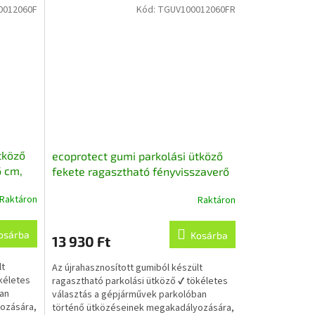
0012060F
Kód:
TGUV100012060FR
tköző
ecoprotect gumi parkolási ütköző
6 cm,
fekete ragasztható fényvisszaverő
csíkokkal 100x12x6 cm,
Raktáron
Raktáron
újrahasznosított gumiból
osárba
Kosárba
13 930 Ft
lt
Az újrahasznosított gumiból készült
kéletes
ragasztható parkolási ütköző ✔ tökéletes
ban
választás a gépjárművek parkolóban
ozására,
történő ütközéseinek megakadályozására,