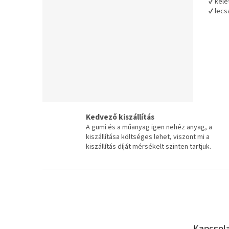
✔ kele
csillag.
✔ lecs
ellátot
Kedvező kiszállítás
A gumi és a műanyag igen nehéz anyag, a
kiszállítása költséges lehet, viszont mi a
kiszállítás díját mérsékelt szinten tartjuk.
L
á
b
l
é
Kapcsol