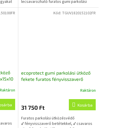
rgyakat
lecsavarozható furatos gumi parkolási
ütköző -más néven...
150100FR
Kód:
TGUV1820152102FR
tköző
ecoprotect gumi parkolási ütköző
0x15x10
fekete furatos fényvisszaverő
l
csíkokkal 180x15x10 cm,
Raktáron
Raktáron
újrahasznosított gumiból
osárba
Kosárba
31 750 Ft
Furatos parkolási ütközésvédő
savaros
✔ fényvisszaverő betétekkel, ✔ csavaros