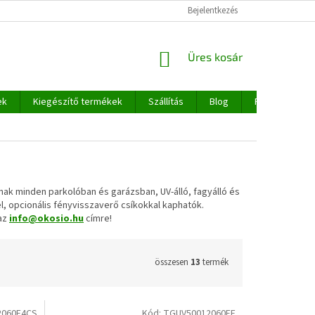
Bejelentkezés
KOSÁR
Üres kosár
ek
Kiegészítő termékek
Szállítás
Blog
Rólunk
nak minden parkolóban és garázsban, UV-álló, fagyálló és
l, opcionális fényvisszaverő csíkokkal kaphatók.
 az
info@okosio.hu
címre!
összesen
13
termék
2060F4CS
Kód:
TGUV50012060FF