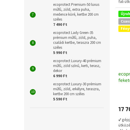
fali ü
ecoprotect Premium-50 luxus
műfű, zöld, extra puha,
Újra
medence köré, kertbe 200 cm
széles
Csav
7 490 Ft
Fény
ecoprotect Lady Green-35
prémium műfű, zöld, puha,
családi kertbe, teraszra 200 cm
széles
5 990 Ft
ecoprotect Luxury-40 prémium
műfű, zöld színű, kerti, terasz,
dekor
ecopr
6 990 Ft
feket
ecoprotect Luxury-30 prémium
csíko
műfű, zöld, erkélyre, teraszra,
A
újrah
kertbe 200 cm széles
termé
5 590 Ft
átlago
17 7
értéke
5-
✔ gépj
ből
ütköz
4,7