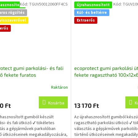
Kód:
TGUV50012060FF4CS
Kód:
TGUV10
hasznosított
Újrahasznosított
aros rögzítés
Kül- és beltérre
visszaverővel
Extraerős
aerős
otect gumi parkolási- és fali
ecoprotect gumi parkolási ü
ő fekete furatos
fekete ragasztható 100x12x
isszaverő csíkokkal 50x12x6
újrahasznosított gumiból
Raktáron
jrahasznosított gumiból
Kosárba
K
0 Ft
13 170 Ft
ahasznosított gumiból készült
Az újrahasznosított gumiból készü
ási- és fali ütköző ✔ tökéletes
ragasztható parkolási ütköző ✔ tö
tás a gépjárművek parkolóban
választás a gépjárművek parkoló
ő ütközéseinek megakadályozására,
történő ütközéseinek megakadály