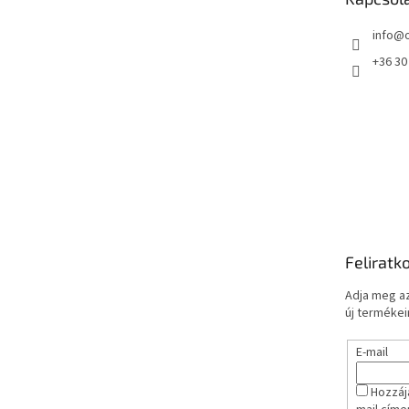
c
info
@
+36 30
Feliratk
Adja meg az
új termékeir
E-mail
Hozzáj