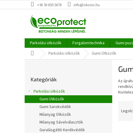
Ugrás
+36 30 650 5678
info@okosio.hu
a
fő
tartalomhoz
Parkolási ütközők
Forgalomtechnika
Gumi puz
Kezdőlap
Parkolási ütközők
Gumi Ütközők
O
Gum
l
Kategóriák
d
Kategóriák
átugrása
Az újrah
a
rendkívü
l
Parkolási ütközők
Kivitele
s
Gumi Ütközők
ó
T
Gumi Sarokvédők
p
e
Legolc
a
Műanyag Ütközők
r
n
Műanyag Sávelválasztók
m
e
T
é
Gurulásgátló Kerékvédők