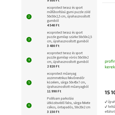
9 950 Ft
✔ a ke
ecoprotect terasz és sport
műfűborítású gumi puzzle zöld
50x50x2,5 cm, újrahasznosított
gumiból
4 540 Ft
ecoprotect terasz és sport
puzzle gumilap szürke 50x50x2,5
cm, újrahasznosított gumiból
3 480 Ft
ecoprotect terasz és sport
puzzle gumilap vörös 50x50x2
profi
cm, újrahasznosított gumiból
2 820 Ft
kerek
cm fé
ecoprotect műanyag
újrah
aszimmetrikus fekvőrendőr
közelem, sárga 50x45x7 cm,
újrahasznosított műanyagból
11 990 Ft
15 1
Polifoam parkolási
✔ Újra
ütközésvédő falra, sárga-fekete
✔ felt
csíkos, öntapadós, 50x20x2 cm
ellátot
3 150 Ft