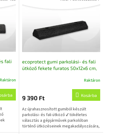
s fali
ecoprotect gumi parkolási- és fali
ütköző fekete furatos 50x12x6 cm,
x12x6
újrahasznosított gumiból
Raktáron
Raktáron
l
osárba
Kosárba
9 390 Ft
lt
Az újrahasznosított gumiból készült
öző
parkolási- és fali ütköző ✔ tökéletes
vek
választás a gépjárművek parkolóban
történő ütközéseinek megakadályozására,
✔ a keletkező...