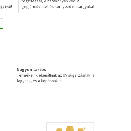
rögzítéssel, ✔ hatékonyan védi a
rgyakat
gépjárműveket és környező műtárgyakat
Nagyon tartós
Termékeink ellenállnak az UV sugárzásnak, a
fagynak, és a kopásnak is.