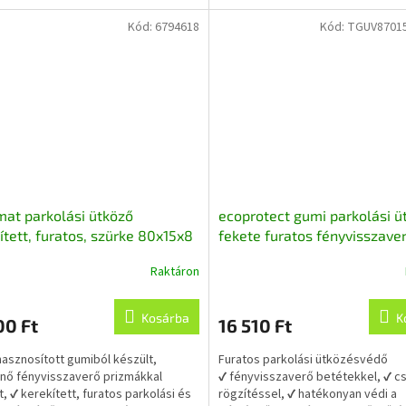
letkező...
✔ a...
Kód:
6794618
Kód:
TGUV8701
mat parkolási ütköző
ecoprotect gumi parkolási ü
ített, furatos, szürke 80x15x8
fekete furatos fényvisszave
nyvisszaverő prizmákkal,
csíkokkal 90x15x10 cm,
Raktáron
asznosított gumiból
újrahasznosított gumiból
Kosárba
K
00 Ft
16 510 Ft
hasznosított gumiból készült,
Furatos parkolási ütközésvédő
űnő fényvisszaverő prizmákkal
✔ fényvisszaverő betétekkel, ✔ c
t, ✔ kerekített, furatos parkolási és
rögzítéssel, ✔ hatékonyan védi a