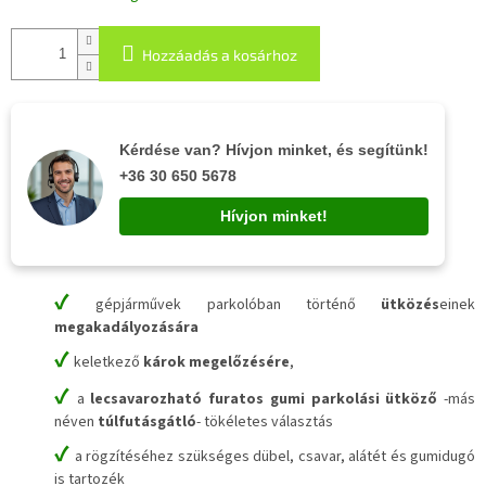
Hozzáadás a kosárhoz
Kérdése van? Hívjon minket, és segítünk!
+36 30 650 5678
Hívjon minket!
✔
gépjárművek parkolóban történő
ütközés
einek
megakadályozására
✔
keletkező
károk megelőzésére
,
✔
a
lecsavarozható furatos gumi parkolási ütköző
-más
néven
túlfutásgátló
- tökéletes választás
✔
a rögzítéséhez szükséges dübel, csavar, alátét és gumidugó
is tartozék