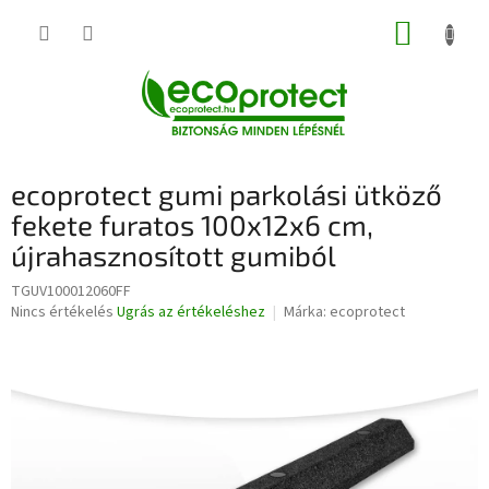
Ugrás
KOSÁR
a
fő
tartalomhoz
ecoprotect gumi parkolási ütköző
fekete furatos 100x12x6 cm,
újrahasznosított gumiból
TGUV100012060FF
A
Nincs értékelés
Ugrás az értékeléshez
Márka:
ecoprotect
termék
átlagos
értékelése
5-
ből
0,0
csillag.