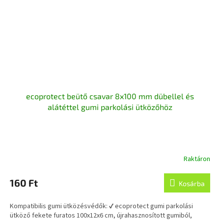
ecoprotect beütő csavar 8x100 mm dübellel és
alátéttel gumi parkolási ütközőhöz
Raktáron
160 Ft
Kosárba
Kompatibilis gumi ütközésvédők: ✔ ecoprotect gumi parkolási
ütköző fekete furatos 100x12x6 cm, újrahasznosított gumiból,