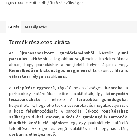
tguv100012060ff- 3 db / ütköző szükséges...
Leírás
Beszélgetés
Termék részletes leírása
Az
újrahasznosított gumiőrlemény
ből készült
gumi
parkolási ütközők
, a legjobban segítenek a közlekedőknek
abban, hogy parkoláskor a megfelelő helyen álljanak meg.
Kiemelkedően biztonságos megjelenés
t kölcsönöz.
Ideális
választás
mélygarázsokban is.
A
telepítése egyszerű
, rögzítéshez szükséges
furatok
at a
parkolóhely határolóban előre kialakították, így
könnyedén
lecsavarozható
a helyére. A
furatokba gumidugók
at
helyezhetünk, hogy elrejtsük a csavarokat és megakadályozzuk
a kosz felhalmozódását. A parkolási ütköző
rögzítéséhez
szükséges dübel, csavar, alátét és gumidugó is tartozék
.
Mindkét kerék elé ajánlott
egy-egy parkolóhely határoló
telepítése. Az egyenes végű kialakítás miatt egymás után,
sorban is elhelyezhető
.