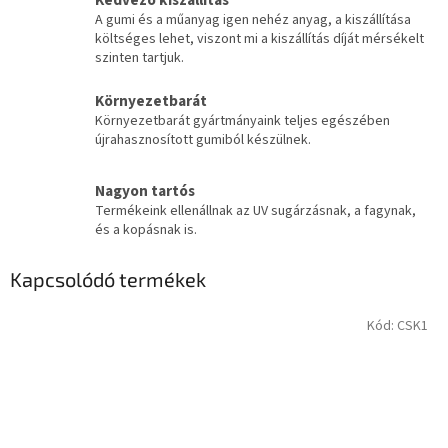
Kedvező kiszállítás
A gumi és a műanyag igen nehéz anyag, a kiszállítása
költséges lehet, viszont mi a kiszállítás díját mérsékelt
szinten tartjuk.
Környezetbarát
Környezetbarát gyártmányaink teljes egészében
újrahasznosított gumiból készülnek.
Nagyon tartós
Termékeink ellenállnak az UV sugárzásnak, a fagynak,
és a kopásnak is.
Kapcsolódó termékek
Kód:
CSK1