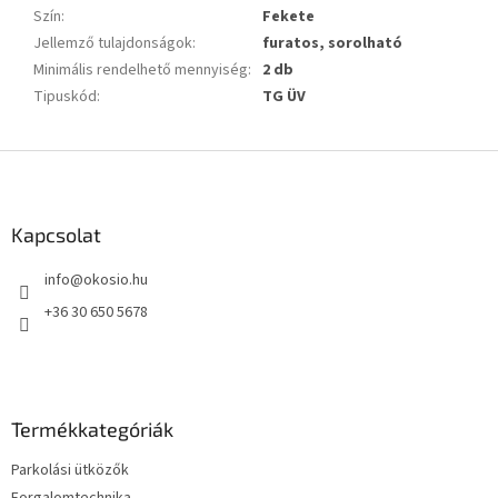
Szín
:
Fekete
Jellemző tulajdonságok
:
furatos, sorolható
Minimális rendelhető mennyiség
:
2 db
Tipuskód
:
TG ÜV
L
á
b
l
Kapcsolat
é
info
@
okosio.hu
c
+36 30 650 5678
Termékkategóriák
Parkolási ütközők