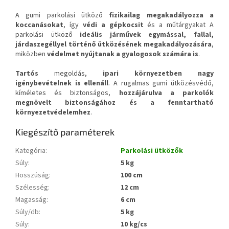
A gumi parkolási ütköző
fizikailag megakadályozza a
koccanásokat
, így
védi a gépkocsit
és a műtárgyakat A
parkolási ütköző
ideális járművek egymással, fallal,
járdaszegéllyel történő ütközésének megakadályozására
,
miközben
védelmet nyújtanak a gyalogosok számára is
.
Tartós
megoldás,
ipari környezetben nagy
igénybevételnek is ellenáll
. A rugalmas gumi ütközésvédő,
kíméletes és biztonságos,
hozzájárulva a parkolók
megnövelt biztonságához és a fenntartható
környezetvédelemhez
.
Kiegészítő paraméterek
Kategória
:
Parkolási ütközők
Súly
:
5 kg
Hosszúság
:
100 cm
Szélesség
:
12 cm
Magasság
:
6 cm
Súly/db
:
5 kg
Súly
:
10 kg/cs