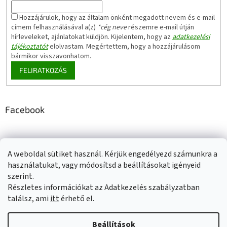
Hozzájárulok, hogy az általam önként megadott nevem és e-mail
címem felhasználásával a(z)
*cég neve
részemre e-mail útján
hírleveleket, ajánlatokat küldjön. Kijelentem, hogy az
adatkezelési
tájékoztatót
elolvastam. Megértettem, hogy a hozzájárulásom
bármikor visszavonhatom.
FELIRATKOZÁS
Facebook
A weboldal sütiket használ. Kérjük engedélyezd számunkra a
Adatkezelési tájékoztató
Elérhetőségeink
Impresszum
használatukat, vagy módosítsd a beállításokat igényeid
Üzleti feltételek (ÁSZF)
Jótállási tájékoztató
szerint.
Szállítási információk
Részletes információkat az Adatkezelés szabályzatban
találsz, ami
itt
érhető el.
Beállítások