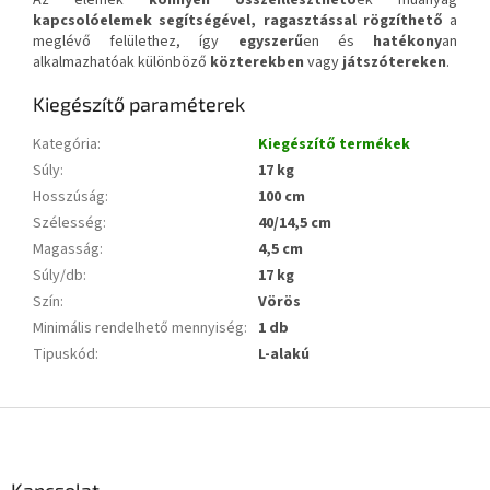
Az elemek
könnyen összeilleszthető
ek műanyag
kapcsolóelemek segítségével, ragasztással rögzíthető
a
meglévő felülethez, így
egyszerű
en és
hatékony
an
alkalmazhatóak különböző
közterekben
vagy
játszótereken
.
Kiegészítő paraméterek
Kategória
:
Kiegészítő termékek
Súly
:
17 kg
Hosszúság
:
100 cm
Szélesség
:
40/14,5 cm
Magasság
:
4,5 cm
Súly/db
:
17 kg
Szín
:
Vörös
Minimális rendelhető mennyiség
:
1 db
Tipuskód
:
L-alakú
L
á
b