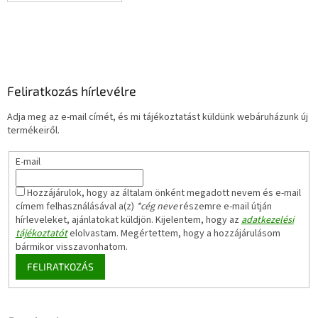
Feliratkozás hírlevélre
Adja meg az e-mail címét, és mi tájékoztatást küldünk webáruházunk új
termékeiről.
E-mail
Hozzájárulok, hogy az általam önként megadott nevem és e-mail
címem felhasználásával a(z)
*cég neve
részemre e-mail útján
hírleveleket, ajánlatokat küldjön. Kijelentem, hogy az
adatkezelési
tájékoztatót
elolvastam. Megértettem, hogy a hozzájárulásom
bármikor visszavonhatom.
FELIRATKOZÁS