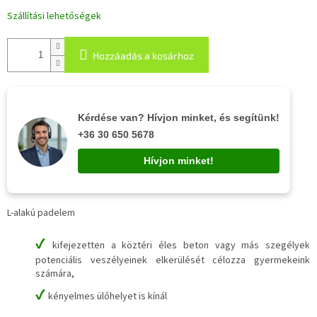
Szállítási lehetőségek
Hozzáadás a kosárhoz
Kérdése van? Hívjon minket, és segítünk!
+36 30 650 5678
Hívjon minket!
L-alakú padelem
✔
kifejezetten a köztéri éles beton vagy más szegélyek
potenciális veszélyeinek elkerülését célozza gyermekeink
számára,
✔
kényelmes ülőhelyet is kínál