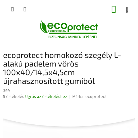
Ugrás
KOSÁR
a
fő
tartalomhoz
ecoprotect homokozó szegély L-
alakú padelem vörös
100x40/14,5x4,5cm
újrahasznosított gumiból
399
A
5 értékelés
Ugrás az értékeléshez
Márka:
ecoprotect
termék
átlagos
értékelése
5-
ből
3,4
csillag.