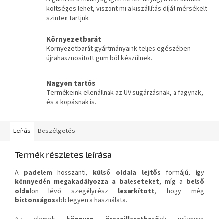
költséges lehet, viszont mi a kiszállítás díját mérsékelt
szinten tartjuk.
Környezetbarát
Környezetbarát gyártmányaink teljes egészében
újrahasznosított gumiból készülnek.
Nagyon tartós
Termékeink ellenállnak az UV sugárzásnak, a fagynak,
és a kopásnak is.
Leírás
Beszélgetés
Termék részletes leírása
A
padelem
hosszanti,
külső oldala lejtős
formájú, így
könnyedén megakadályozza a baleseteket
, míg a
belső
oldal
on lévő szegélyrész
lesarkított
, hogy még
biztonságos
abb legyen a használata.