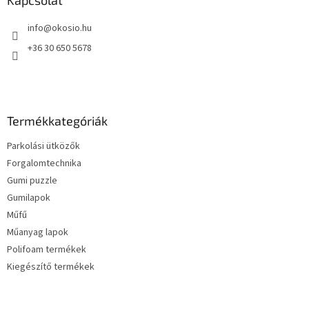
l
Kapcsolat
é
info
@
okosio.hu
c
+36 30 650 5678
Termékkategóriák
Parkolási ütközők
Forgalomtechnika
Gumi puzzle
Gumilapok
Műfű
Műanyag lapok
Polifoam termékek
Kiegészítő termékek