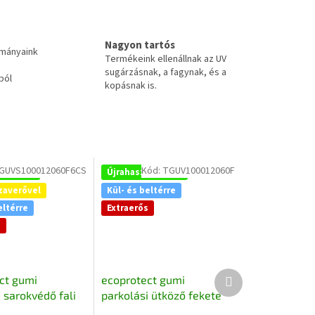
Nagyon tartós
tmányaink
Termékeink ellenállnak az UV
sugárzásnak, a fagynak, és a
ból
kopásnak is.
GUVS100012060F6CS
Kód:
TGUV100012060F
nosított
Újrahasznosított
zaverővel
Kül- és beltérre
eltérre
Extraerős
s
Következő
ct gumi
ecoprotect gumi
termék
 sarokvédő fali
parkolási ütköző fekete
lem
ragasztható 100x12x6 cm,