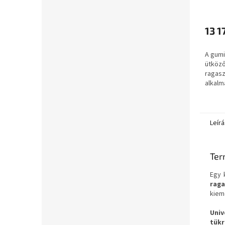
A
ragas
termé
újrah
átlago
13 1
értéke
5-
A gumi
ből
ütköző
5,0
ragasz
csillag.
alkalm
szegél
Leírá
Ter
Egy 
raga
kiem
Univ
tük