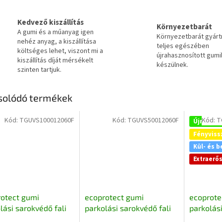
Kedvező kiszállítás
Környezetbarát
A gumi és a műanyag igen
Környezetbarát gyár
nehéz anyag, a kiszállítása
teljes egészében
költséges lehet, viszont mi a
újrahasznosított gumi
kiszállítás díját mérsékelt
készülnek.
szinten tartjuk.
solódó termékek
Kód:
TGUVS100012060F
Kód:
TGUVS50012060F
Kód:
T
Újrahasz
Fényviss
Kül- és b
Extraerő
otect gumi
ecoprotect gumi
ecoprote
lási sarokvédő fali
parkolási sarokvédő fali
parkolási
ő elem fekete
ütköző elem fekete
ütköző e