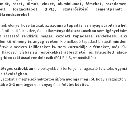
miát, rezet, ólmot, cinket, alumíniumot, fémeket, rozsdamen
selt forgácslapot (HPL), szálerősítésű cementpanel
ékrendszereket
.
rmék előnyei közé tartozik az
azonnali tapadás
, az
anyag stabilan a he
ső pillanattól kezdve, és a
kikeményedési szakaszban sem igényel tá
id ragasztó rendkívül
magas kezdeti tapadás
sal rendelkezik,
alk
en körülmény és anyag esetén
. Kiemelkedő tapadást biztosít
minden 
értve a
nedves felületeket is. Nem korrodálja a fémeket
, még tük
. Ráadásul
vízbázisú festékekkel átfesthető
, és hitelesített
alac
g-kibocsátással rendelkezik
(EC1 PLUS, A+ minősítés).
őleges csíkokban
(ne pettyekben) történjen a ragasztó felvitele,
egymá
s távolságban
.
nyagokat a megfelelő helyzetbe állítva
nyomja meg jól
, hogy a ragasztó
v
lább 2–3 mm legyen
az
anyag
és a
felület között
.