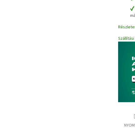
má
Részlete
Szállítás
NYOM