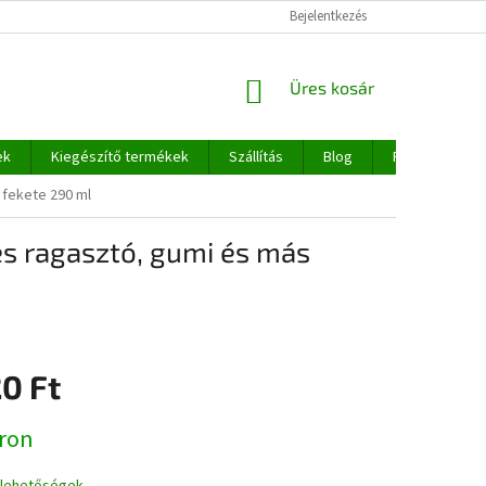
Bejelentkezés
KOSÁR
Üres kosár
ek
Kiegészítő termékek
Szállítás
Blog
Rólunk
 fekete 290 ml
és ragasztó, gumi és más
0 Ft
:
ron