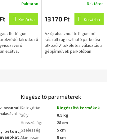
Raktáron
Raktáron
zaverő csíkokkal
újrahasznosított gumiból
ató 100x12x6 cm,
Ft
13 170 Ft
nosított gumiból
Kosárba
Kosárba
agasztható gumi
Az újrahasznosított gumiból
sarokvédő fali ütköző
készült ragasztható parkolási
yvisszaverő
ütköző ✔ tökéletes választás a
an ellátva,
gépjárművek parkolóban
sen alkalmas
történő ütközéseinek
 és szegélyekre.
megakadályozására, ✔ a...
Kiegészítő paraméterek
Az
azonnali
Kategória
:
Kiegészítő termékek
nálásával is
Súly
:
0.5 kg
Hosszúság
:
28 cm
Szélesség
:
5 cm
t, betont,
nyagokat,
Magasság
:
5 cm