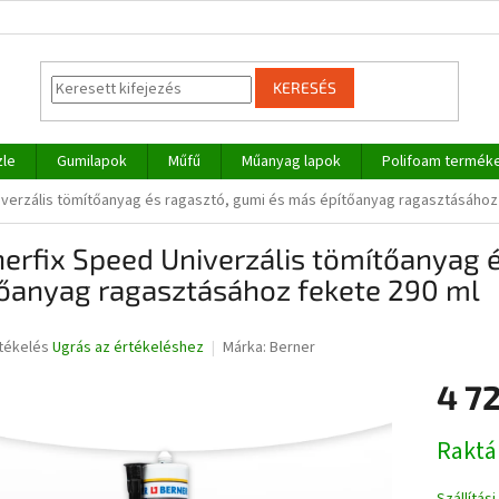
KERESÉS
zle
Gumilapok
Műfű
Műanyag lapok
Polifoam termék
iverzális tömítőanyag és ragasztó, gumi és más építőanyag ragasztásához
erfix Speed Univerzális tömítőanyag 
tőanyag ragasztásához fekete 290 ml
rtékelés
Ugrás az értékeléshez
Márka:
Berner
4 72
ése
Egységár
Raktá