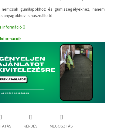
✔
nemcsak gumilapokhoz és gumiszegélyekhez, hanem
s anyagokhoz is használható
s információ
i Információk
TATÁS
KÉRDÉS
MEGOSZTÁS