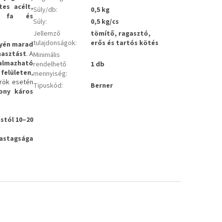
tes acélt,
Súly/db
:
0,5 kg
t, fa és
Súly
:
0,5 kg/cs
Jellemző
tömítő, ragasztó,
tulajdonságok
:
erős és tartós kötés
lyén marad
masztást
. A
Minimális
almazható
rendelhető
1 db
felületen
,
mennyiség
:
rök esetén
Tipuskód
:
Berner
sony káros
stól 10–20
astagsága