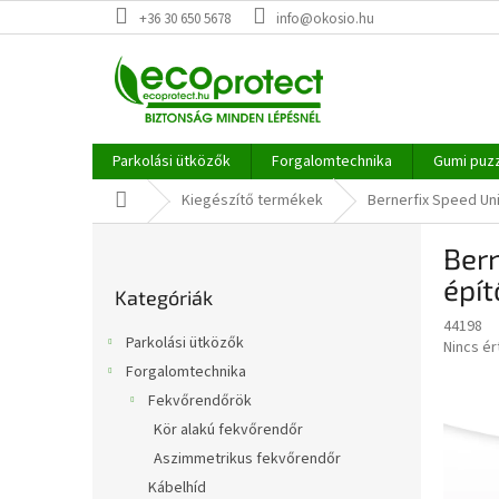
Ugrás
+36 30 650 5678
info@okosio.hu
a
fő
tartalomhoz
Parkolási ütközők
Forgalomtechnika
Gumi puz
Kezdőlap
Kiegészítő termékek
Bernerfix Speed Un
O
Bern
l
Kategóriák
d
épí
Kategóriák
átugrása
a
44198
l
Parkolási ütközők
A
Nincs é
s
termék
Forgalomtechnika
ó
átlagos
Fekvőrendőrök
p
értékel
a
Kör alakú fekvőrendőr
5-
ből
n
Aszimmetrikus fekvőrendőr
0,0
e
Kábelhíd
csillag.