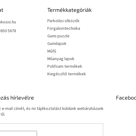
at
Termékkategóriák
Parkolási ütközők
okosio.hu
Forgalomtechnika
 650 5678
Gumi puzzle
Gumilapok
Műfű
Műanyag lapok
Polifoam termékek
Kiegészítő termékek
ozás hírlevélre
Facebo
 e-mail címét, és mi tájékoztatást küldünk webáruházunk
ől.