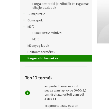
l
Forgalomterelő jelzőbóják és rugalmas
elhajló oszlopok
Gumi puzzle
Gumilapok
Műfű
Gumi Puzzle Műfűvel
Műfű
Műanyag lapok
Polifoam termékek
Kiegészítő termékek
Top 10 termék
ecoprotect terasz és sport
puzzle gumilap vörös 50x50x2,5
cm, újrahasznosított gumiból
3 480 Ft
ecoprotect terasz és sport