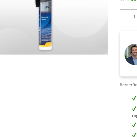
Szállítás
Bernerfi
rö