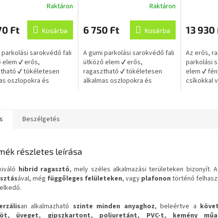
Raktáron
Raktáron
ztható 100x12x6 cm,
ragasztható 50x12x6 cm,
fényviss
k
asznosított gumiból
újrahasznosított gumiból
ragaszth
s
70 Ft
6 750 Ft
13 930 
újrahasz
Kosárba
Kosárba
lése
 parkolási sarokvédő fali
A gumi parkolási sarokvédő fali
Az erős, r
 elem ✔ erős,
ütköző elem ✔ erős,
parkolási 
tható ✔ tökéletesen
ragasztható ✔ tökéletesen
elem ✔ fén
as oszlopokra és
alkalmas oszlopokra és
csíkokkal v
yekre.
szegélyekre.
✔ tökélete
oszlopokra
s
Beszélgetés
mék részletes leírása
kiváló
hibrid ragasztó
, mely széles alkalmazási területeken bizonyít. 
sztás
ával, még
függőleges felületeken
, vagy
plafonon
történő felhasz
elkedő.
erzális
an alkalmazható
szinte minden anyaghoz
, beleértve a
köve
röt, üveget, gipszkartont, poliuretánt, PVC-t, kemény műa