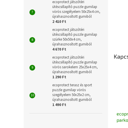
ecoprotect játszótéri
ütéscsillapító puzzle gumilap
vörös szegélyelem 50x25x4 cm,
újrahasznosított gumiból
2 410 Ft
ecoprotect játszótéri
ütéscsillapító puzzle gumilap
szürke 50x50x4 cm,
újrahasznosított gumiból
4 670 Ft
Kapc
ecoprotect játszótéri
ütéscsillapító puzzle gumilap
vörös sarokelem 25x25x4 cm,
újrahasznosított gumiból
1 290 Ft
ecoprotect terasz és sport
puzzle gumilap vörös
szegélyelem 50x25x2 cm,
újrahasznosított gumiból
1 490 Ft
ecopr
parko
ütköz