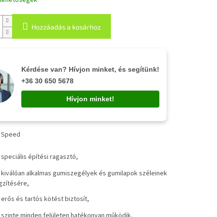
i lehetőségek
Hozzáadás a kosárhoz
Kérdése van? Hívjon minket, és segítünk!
+36 30 650 5678
Hívjon minket!
x Speed
✔
speciális építési ragasztó,
✔
kiválóan alkalmas gumiszegélyek és gumilapok széleinek
gzítésére,
✔
erős és tartós kötést biztosít,
✔
szinte minden felületen hatékonyan működik,