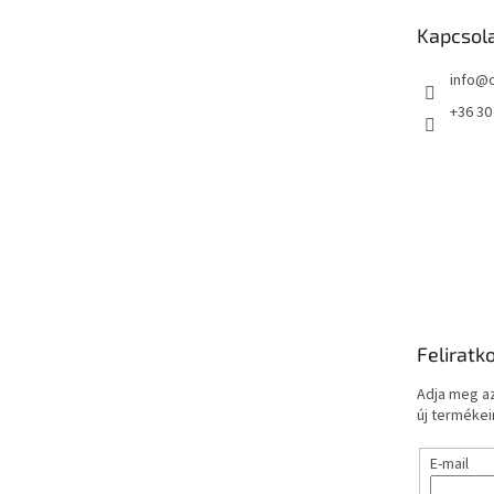
é
Kapcsol
c
info
@
+36 30
Feliratk
Adja meg az
új termékeir
E-mail