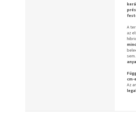
kerá
pré
fest
A te
az el
hibr
mind
bele
sem
anya
Függ
cm-e
Az a
lega
L
á
b
l