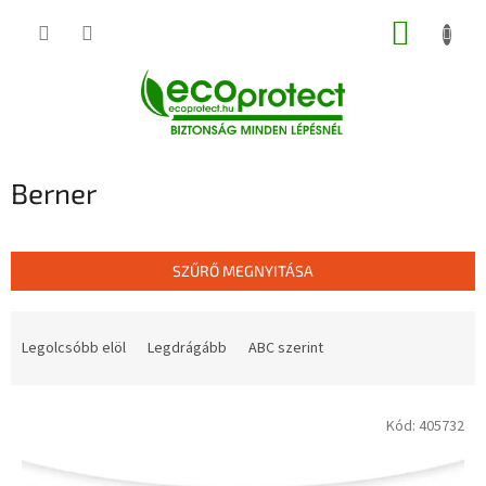
Ugrás
KOSÁR
a
fő
tartalomhoz
Berner
SZŰRŐ MEGNYITÁSA
T
e
Legolcsóbb elöl
Legdrágább
ABC szerint
r
m
T
é
Kód:
405732
e
k
r
e