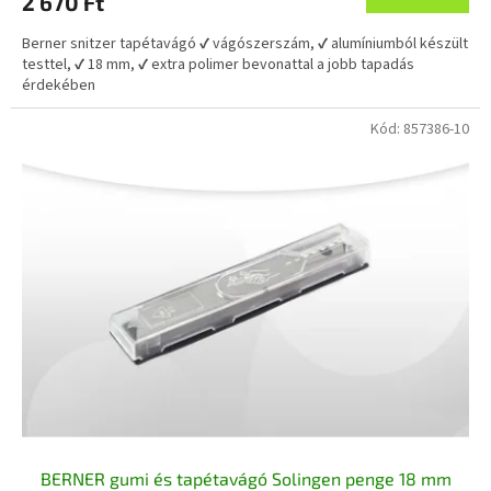
2 670 Ft
Berner snitzer tapétavágó ✔ vágószerszám, ✔ alumíniumból készült
testtel, ✔ 18 mm, ✔ extra polimer bevonattal a jobb tapadás
érdekében
Kód:
857386-10
BERNER gumi és tapétavágó Solingen penge 18 mm