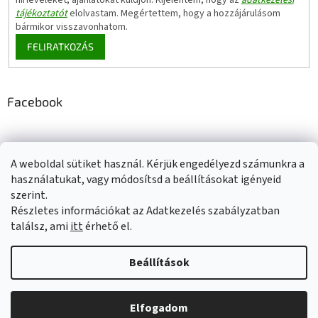
hírleveleket, ajánlatokat küldjön. Kijelentem, hogy az
adatkezelési
tájékoztatót
elolvastam. Megértettem, hogy a hozzájárulásom
bármikor visszavonhatom.
FELIRATKOZÁS
Facebook
A weboldal sütiket használ. Kérjük engedélyezd számunkra a
Adatkezelési tájékoztató
Elérhetőségeink
Impresszum
használatukat, vagy módosítsd a beállításokat igényeid
Üzleti feltételek (ÁSZF)
Jótállási tájékoztató
szerint.
Szállítási információk
Részletes információkat az Adatkezelés szabályzatban
találsz, ami
itt
érhető el.
Beállítások
Shoptet készítette
Elfogadom
Copyright 2026
Ecoprotect
. Minden jog fenntartva.