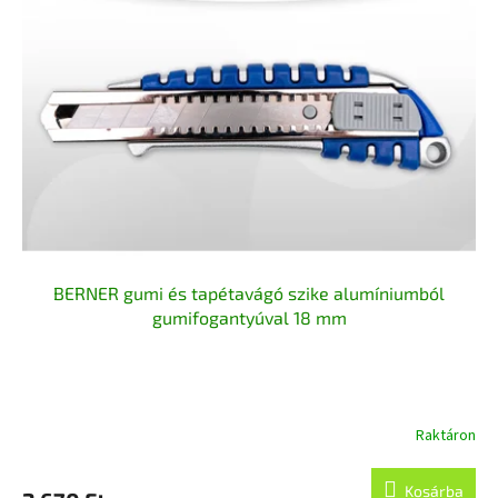
m
k
é
r
k
e
e
n
k
d
l
e
i
z
s
é
t
s
á
e
j
a
BERNER gumi és tapétavágó szike alumíniumból
gumifogantyúval 18 mm
Raktáron
Kosárba