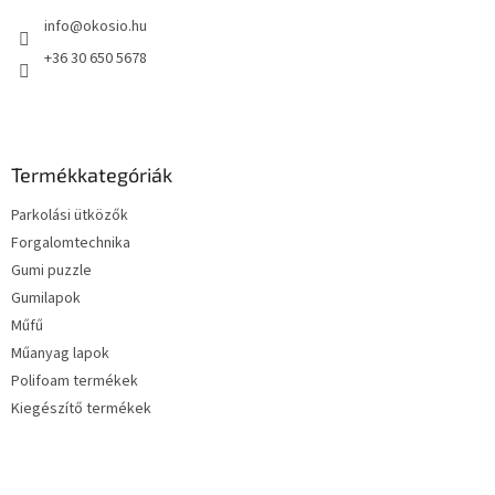
é
info
@
okosio.hu
c
+36 30 650 5678
Termékkategóriák
Parkolási ütközők
Forgalomtechnika
Gumi puzzle
Gumilapok
Műfű
Műanyag lapok
Polifoam termékek
Kiegészítő termékek