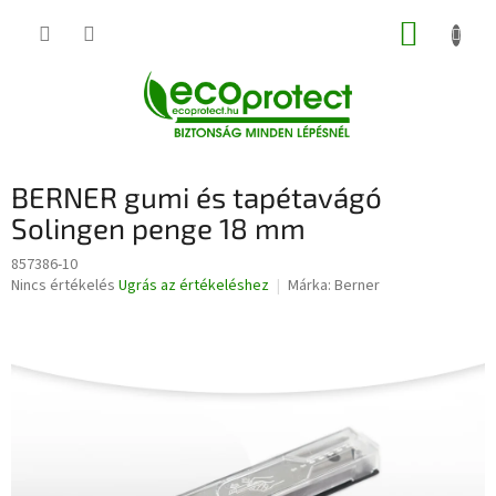
Ugrás
KOSÁR
a
fő
tartalomhoz
BERNER gumi és tapétavágó
Solingen penge 18 mm
857386-10
A
Nincs értékelés
Ugrás az értékeléshez
Márka:
Berner
termék
átlagos
értékelése
5-
ből
0,0
csillag.