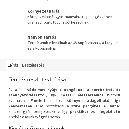
Környezetbarát
Környezetbarát gyártmányaink teljes egészében
újrahasznosított gumiból készülnek.
Nagyon tartós
Termékeink ellenállnak az UV sugárzásnak, a fagynak,
és a kopásnak is.
Leírás
Beszélgetés
Termék részletes leírása
Ez a tok
védelmet nyújt a pengéknek a korróziótól és
szennyeződésektől
, így
hosszú élettartam
ot biztosít
számukra. Emellett a tok
könnyen adagolható
, így
kényelmesen lehet hozzáférni a szike pengéhez. A Berner
snitzer gyári pengekészlete így
praktikus
és
megbízható
eszköz a munkavégzés során.
Kiegészítő paraméterek