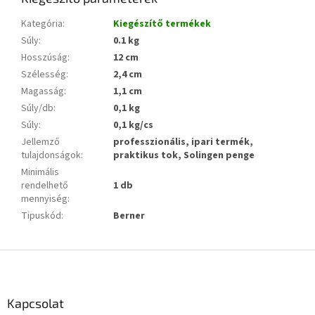
Kategória
:
Kiegészítő termékek
Súly
:
0.1 kg
Hosszúság
:
12 cm
Szélesség
:
2,4 cm
Magasság
:
1,1 cm
Súly/db
:
0,1 kg
Súly
:
0,1 kg/cs
Jellemző
professzionális, ipari termék,
tulajdonságok
:
praktikus tok, Solingen penge
Minimális
rendelhető
1 db
mennyiség
:
Tipuskód
:
Berner
L
á
b
l
Kapcsolat