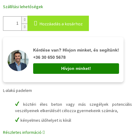
Szállítási lehetőségek
Hozzáadás a kosárhoz
Kérdése van? Hívjon minket, és segítünk!
+36 30 650 5678
Hívjon minket!
L-alakú padelem
✔
köztéri éles beton vagy más szegélyek potenciális
veszélyeinek elkerülését célozza gyermekeink számára,
✔
kényelmes ülőhelyet is kínál
Részletes információ