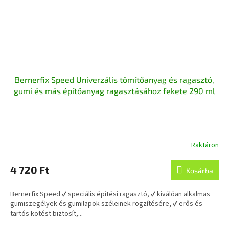
Bernerfix Speed Univerzális tömítőanyag és ragasztó,
gumi és más építőanyag ragasztásához fekete 290 ml
Raktáron
4 720 Ft
Kosárba
Bernerfix Speed ✔ speciális építési ragasztó, ✔ kiválóan alkalmas
gumiszegélyek és gumilapok széleinek rögzítésére, ✔ erős és
tartós kötést biztosít,...