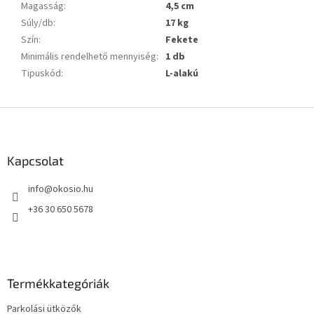
Magasság
:
4,5 cm
Súly/db
:
17 kg
Szín
:
Fekete
Minimális rendelhető mennyiség
:
1 db
Tipuskód
:
L-alakú
L
á
b
l
Kapcsolat
é
info
@
okosio.hu
c
+36 30 650 5678
Termékkategóriák
Parkolási ütközők