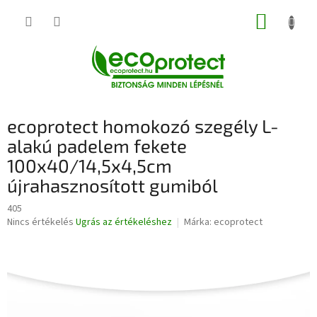
Ugrás
KOSÁR
a
fő
tartalomhoz
ecoprotect homokozó szegély L-
alakú padelem fekete
100x40/14,5x4,5cm
újrahasznosított gumiból
405
A
Nincs értékelés
Ugrás az értékeléshez
Márka:
ecoprotect
termék
átlagos
értékelése
5-
ből
0,0
csillag.