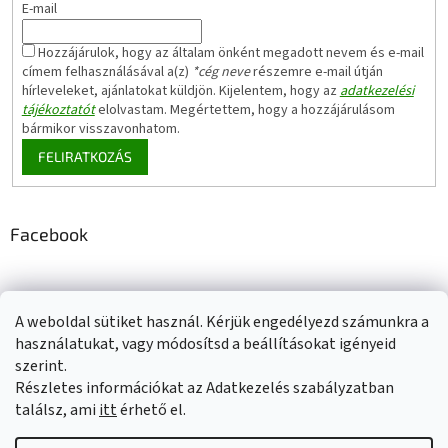
E-mail
Hozzájárulok, hogy az általam önként megadott nevem és e-mail
címem felhasználásával a(z)
*cég neve
részemre e-mail útján
hírleveleket, ajánlatokat küldjön. Kijelentem, hogy az
adatkezelési
tájékoztatót
elolvastam. Megértettem, hogy a hozzájárulásom
bármikor visszavonhatom.
FELIRATKOZÁS
Facebook
A weboldal sütiket használ. Kérjük engedélyezd számunkra a
Adatkezelési tájékoztató
Elérhetőségeink
Impresszum
használatukat, vagy módosítsd a beállításokat igényeid
Üzleti feltételek (ÁSZF)
Jótállási tájékoztató
szerint.
Szállítási információk
Részletes információkat az Adatkezelés szabályzatban
találsz, ami
itt
érhető el.