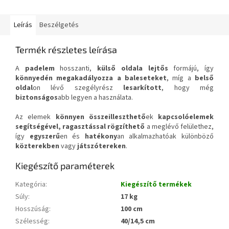
Leírás
Beszélgetés
Termék részletes leírása
A
padelem
hosszanti,
külső oldala lejtős
formájú, így
könnyedén megakadályozza a baleseteket
, míg a
belső
oldal
on lévő szegélyrész
lesarkított
, hogy még
biztonságos
abb legyen a használata.
Az elemek
könnyen összeilleszthető
ek
kapcsolóelemek
segítségével, ragasztással rögzíthető
a meglévő felülethez,
így
egyszerű
en és
hatékony
an alkalmazhatóak különböző
közterekben
vagy
játszótereken
.
Kiegészítő paraméterek
Kategória
:
Kiegészítő termékek
Súly
:
17 kg
Hosszúság
:
100 cm
Szélesség
:
40/14,5 cm