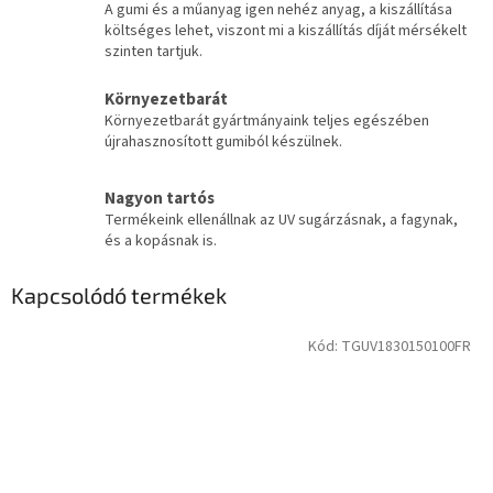
A gumi és a műanyag igen nehéz anyag, a kiszállítása
költséges lehet, viszont mi a kiszállítás díját mérsékelt
szinten tartjuk.
Környezetbarát
Környezetbarát gyártmányaink teljes egészében
újrahasznosított gumiból készülnek.
Nagyon tartós
Termékeink ellenállnak az UV sugárzásnak, a fagynak,
és a kopásnak is.
Kapcsolódó termékek
Kód:
TGUV1830150100FR