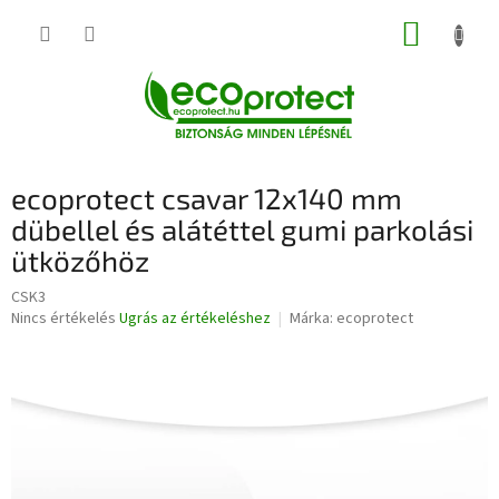
Ugrás
KOSÁR
a
fő
tartalomhoz
ecoprotect csavar 12x140 mm
dübellel és alátéttel gumi parkolási
ütközőhöz
CSK3
A
Nincs értékelés
Ugrás az értékeléshez
Márka:
ecoprotect
termék
átlagos
értékelése
5-
ből
0,0
csillag.