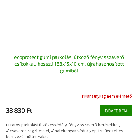
ecoprotect gumi parkolási ütköző fényvisszaverő
csíkokkal, hosszú 183x15x10 cm, újrahasznosított
gumiból
Pillanatnyilag nem elérhető
A
termék
átlagos
33 830 Ft
BŐVEBBEN
értékelése
5-
Furatos parkolási ütközésvédő ✔ fényvisszaverő betétekkel,
ből
✔ csavaros rögzítéssel, ✔ hatékonyan védi a gépjárműveket és
4,5
környező műtárgyakat