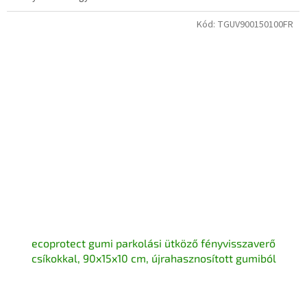
csillag.
Kód:
TGUV900150100FR
ecoprotect gumi parkolási ütköző fényvisszaverő
csíkokkal, 90x15x10 cm, újrahasznosított gumiból