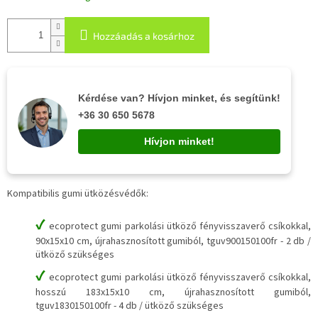
Hozzáadás a kosárhoz
Kérdése van? Hívjon minket, és segítünk!
+36 30 650 5678
Hívjon minket!
Kompatibilis gumi ütközésvédők:
✔
ecoprotect gumi parkolási ütköző fényvisszaverő csíkokkal,
90x15x10 cm, újrahasznosított gumiból, tguv900150100fr - 2 db /
ütköző szükséges
✔
ecoprotect gumi parkolási ütköző fényvisszaverő csíkokkal,
hosszú 183x15x10 cm, újrahasznosított gumiból,
tguv1830150100fr - 4 db / ütköző szükséges