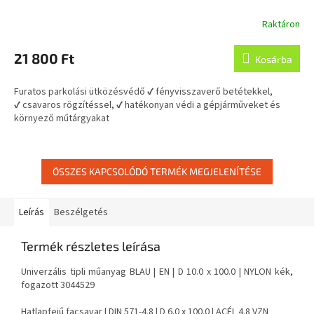
Raktáron
21 800 Ft
Kosárba
Furatos parkolási ütközésvédő ✔ fényvisszaverő betétekkel,
✔ csavaros rögzítéssel, ✔ hatékonyan védi a gépjárműveket és
környező műtárgyakat
ÖSSZES KAPCSOLÓDÓ TERMÉK MEGJELENÍTÉSE
Leírás
Beszélgetés
Termék részletes leírása
Univerzális tipli műanyag BLAU | EN | D 10.0 x 100.0 | NYLON kék,
fogazott 3044529
Hatlapfejű facsavar | DIN 571-4.8 | D 6.0 x 100.0 | ACÉL 4.8 VZN