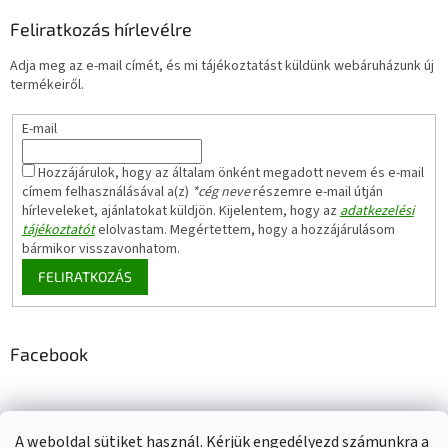
Feliratkozás hírlevélre
Adja meg az e-mail címét, és mi tájékoztatást küldünk webáruházunk új
termékeiről.
E-mail
Hozzájárulok, hogy az általam önként megadott nevem és e-mail
címem felhasználásával a(z)
*cég neve
részemre e-mail útján
hírleveleket, ajánlatokat küldjön. Kijelentem, hogy az
adatkezelési
tájékoztatót
elolvastam. Megértettem, hogy a hozzájárulásom
bármikor visszavonhatom.
FELIRATKOZÁS
Facebook
A weboldal sütiket használ. Kérjük engedélyezd számunkra a