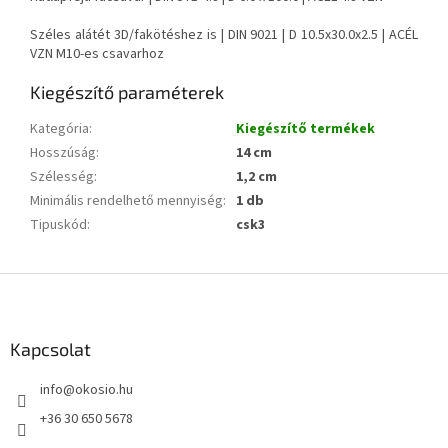
Széles alátét 3D/fakötéshez is | DIN 9021 | D 10.5x30.0x2.5 | ACÉL
VZN M10-es csavarhoz
Kiegészítő paraméterek
Kategória
:
Kiegészítő termékek
Hosszúság
:
14 cm
Szélesség
:
1,2 cm
Minimális rendelhető mennyiség
:
1 db
Tipuskód
:
csk3
L
á
b
l
Kapcsolat
é
info
@
okosio.hu
c
+36 30 650 5678