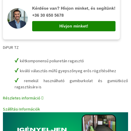
Kérdése van? Hívjon minket, és segítünk!
+36 30 650 5678
Hívjon minket!
DiPUR TZ
✔
kétkomponensű poliuretán ragasztó
✔
kiváló választás műfű gyepszőnyeg erős rögzítéséhez
✔
remekül használható gumiburkolat és gumiütköző
ragasztására is
Részletes információ
Szállítási Információk