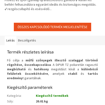
Fitnesz és sport gumilap újrahasznosított gumiból ✔ kültéri és
ből
beltéri felhasználásra egyaránt ideális és biztonságos megoldás.
3,7
✔ rezgéscsillapító és esésvédő...
csillag.
ÖSSZES KAPCSOLÓDÓ TERMÉK MEGJELENÍTÉSE
Leírás
Beszélgetés
Termék részletes leírása
Fő célja a
műfű szőnyegek illesztő szalaggal történő
rögzítése, összekapcsolása
. A DiPUR TZ poliuretán ragasztó
megbízható
és
hatékony
megoldást kínál a
különböző
felületek összekötésére
, amelyek
stabil
és
tartós
eredmény
t garantálnak.
Kiegészítő paraméterek
Kategória
:
Kiegészítő termékek
Súly
:
20.01 kg