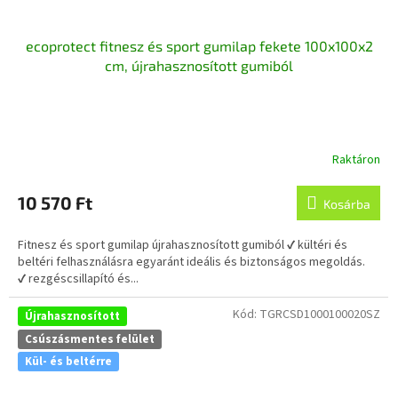
ecoprotect fitnesz és sport gumilap fekete 100x100x2
cm, újrahasznosított gumiból
Raktáron
A
termék
átlagos
10 570 Ft
Kosárba
értékelése
5-
Fitnesz és sport gumilap újrahasznosított gumiból ✔ kültéri és
ből
beltéri felhasználásra egyaránt ideális és biztonságos megoldás.
4,5
✔ rezgéscsillapító és...
csillag.
Kód:
TGRCSD1000100020SZ
Újrahasznosított
Csúszásmentes felület
Kül- és beltérre