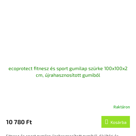
ecoprotect fitnesz és sport gumilap szürke 100x100x2
cm, újrahasznosított gumiból
Raktáron
A
termék
átlagos
10 780 Ft
Kosárba
értékelése
5-