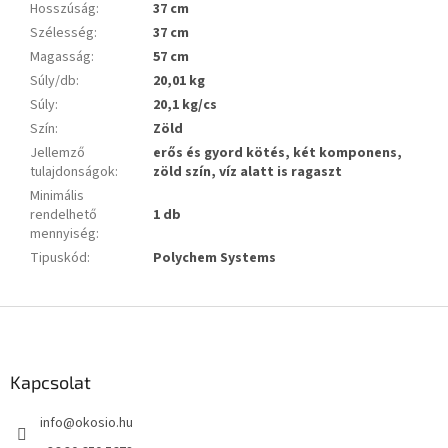
Hosszúság
:
37 cm
Szélesség
:
37 cm
Magasság
:
57 cm
Súly/db
:
20,01 kg
Súly
:
20,1 kg/cs
Szín
:
Zöld
Jellemző
erős és gyord kötés, két komponens,
tulajdonságok
:
zöld szín, víz alatt is ragaszt
Minimális
rendelhető
1 db
mennyiség
:
Tipuskód
:
Polychem Systems
L
á
b
l
Kapcsolat
é
info
@
okosio.hu
c