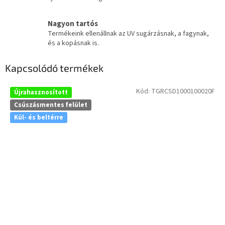
Nagyon tartós
Termékeink ellenállnak az UV sugárzásnak, a fagynak,
és a kopásnak is.
Kapcsolódó termékek
Kód:
TGRCSD1000100020F
Újrahasznosított
Csúszásmentes felület
Kül- és beltérre