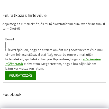
Feliratkozás hírlevélre
Adja meg az e-mail címét, és mi tájékoztatást küldünk webáruházunk új
termékeiről.
E-mail
Hozzájárulok, hogy az általam önként megadott nevem és e-mail
címem felhasználásával a(z)
*cég neve
részemre e-mail útján
hírleveleket, ajánlatokat küldjön. Kijelentem, hogy az
adatkezelési
tájékoztatót
elolvastam. Megértettem, hogy a hozzájárulásom
bármikor visszavonhatom.
FELIRATKOZÁS
Facebook