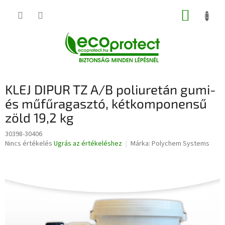
Ugrás
KOSÁR
a
fő
tartalomhoz
KLEJ DIPUR TZ A/B poliuretán gumi-
és műfűragasztó, kétkomponensű
zöld 19,2 kg
30398-30406
A
Nincs értékelés
Ugrás az értékeléshez
Márka:
Polychem Systems
termék
átlagos
értékelése
5-
ből
0,0
csillag.