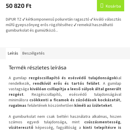
50 820 Ft
Kosárba
DiPUR TZ ✔ kétkomponensű poliuretán ragasztó ✔ kiváló választás
műfű gyepszőnyeg erős rögzítéséhez ✔ remekül használható
gumiburkolat és gumiütköző...
Leírás
Beszélgetés
Termék részletes leírása
A gumilap
rezgéscsillapító és esésvédő tulajdonságok
kal
rendelkezik,
rendkívül erős és tartós felület
. A gumilap
vastagsága
kiválóan csillapítja a leeső súlyok által generált
rezgést
. Rezgéscsillapító, esésvédő tulajdonságával
minimálisra
csökkenti a ficamok és zúzódások kockázatát
,
rugalmas
felületének köszönhetően
kíméli az ízületeket
.
A gumiburkolat nem csak beltéri használatra alkalmas, hiszen
számos egyedi tulajdonsága, mint
csúszásmentesség
,
vízáteresztő
képesség, fagyállóság a
kinti telepítésre is