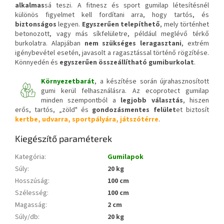
alkalmas
sá teszi. A fitnesz és sport gumilap létesítésnél
különös figyelmet kell fordítani arra, hogy tartós, és
biztonságos
legyen.
Egyszerűen telepíthető
, mely történhet
betonozott, vagy más síkfelületre, például meglévő térkő
burkolatra. Alapjában
nem szükséges leragasztani
, extrém
igénybevétel esetén, javasolt a ragasztással történő rögzítése.
Könnyedén és
egyszerűen összeállítható gumiburkolat
.
Környezetbarát
, a készítése során újrahasznosított
gumi kerül felhasználásra. Az ecoprotect gumilap
minden szempontból a
legjobb választás
, hiszen
erős, tartós, „zöld" és
gondozásmentes felület
et biztosít
kertbe, udvarra, sportpályára, játszótérre
.
Kiegészítő paraméterek
Kategória
:
Gumilapok
Súly
:
20 kg
Hosszúság
:
100 cm
Szélesség
:
100 cm
Magasság
:
2 cm
Súly/db
:
20 kg