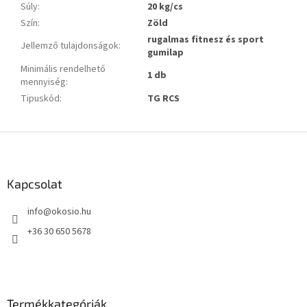
Súly
:
20 kg/cs
Szín
:
Zöld
rugalmas fitnesz és sport
Jellemző tulajdonságok
:
gumilap
Minimális rendelhető
1 db
mennyiség
:
Tipuskód
:
TG RCS
L
á
b
l
Kapcsolat
é
info
@
okosio.hu
c
+36 30 650 5678
Termékkategóriák