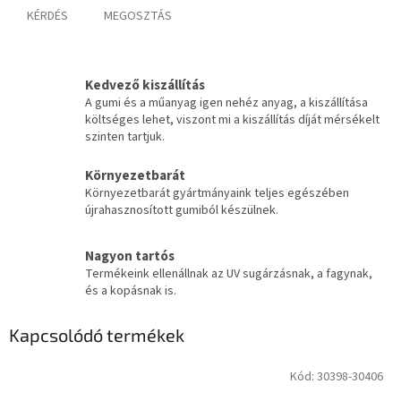
KÉRDÉS
MEGOSZTÁS
Kedvező kiszállítás
A gumi és a műanyag igen nehéz anyag, a kiszállítása
költséges lehet, viszont mi a kiszállítás díját mérsékelt
szinten tartjuk.
Környezetbarát
Környezetbarát gyártmányaink teljes egészében
újrahasznosított gumiból készülnek.
Nagyon tartós
Termékeink ellenállnak az UV sugárzásnak, a fagynak,
és a kopásnak is.
Kapcsolódó termékek
Kód:
30398-30406