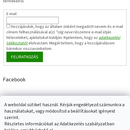
termékeiről.
E-mail
Hozzájárulok, hogy az általam önként megadott nevem és e-mail
címem felhasználásával a(z)
*cég neve
részemre e-mail útján
hírleveleket, ajánlatokat küldjön. Kijelentem, hogy az
adatkezelési
tájékoztatót
elolvastam. Megértettem, hogy a hozzájárulásom
bármikor visszavonhatom.
FELIRATKOZÁS
Facebook
A weboldal sütiket használ. Kérjük engedélyezd számunkra a
Adatkezelési tájékoztató
Elérhetőségeink
Impresszum
használatukat, vagy módosítsd a beállításokat igényeid
Üzleti feltételek (ÁSZF)
Jótállási tájékoztató
szerint.
Szállítási információk
Részletes információkat az Adatkezelés szabályzatban