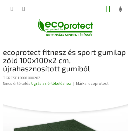
Ugrás
KOSÁR
a
fő
tartalomhoz
ecoprotect fitnesz és sport gumilap
zöld 100x100x2 cm,
újrahasznosított gumiból
TGRCSD1000100020Z
A
Nincs értékelés
Ugrás az értékeléshez
Márka:
ecoprotect
termék
átlagos
értékelése
5-
ből
0,0
csillag.