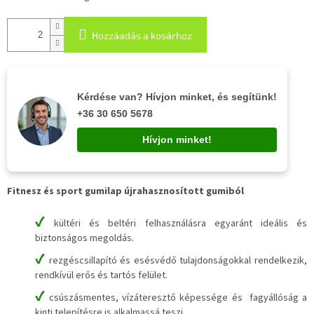
Hozzáadás a kosárhoz
Kérdése van? Hívjon minket, és segítünk!
+36 30 650 5678
Hívjon minket!
Fitnesz és sport gumilap újrahasznosított gumiból
✔
kültéri és beltéri felhasználásra egyaránt ideális és
biztonságos megoldás.
✔
rezgéscsillapító és esésvédő tulajdonságokkal rendelkezik,
rendkívül erős és tartós felület.
✔
csúszásmentes, vízáteresztő képessége és fagyállóság a
kinti telepítésre is alkalmassá teszi.