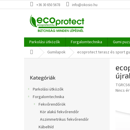
Ugrás
+36 30 650 5678
info@okosio.hu
a
fő
tartalomhoz
Parkolási ütközők
Forgalomtechnika
Gumi puz
Kezdőlap
Gumilapok
ecoprotect terasz és sport gu
O
ecop
l
Kategóriák
d
újra
Kategóriák
átugrása
a
TGRCS6
l
Parkolási ütközők
A
Nincs é
s
termék
Forgalomtechnika
ó
átlagos
Fekvőrendőrök
p
értékel
a
Kör alakú fekvőrendőr
5-
ből
n
Aszimmetrikus fekvőrendőr
0,0
e
Kábelhíd
csillag.