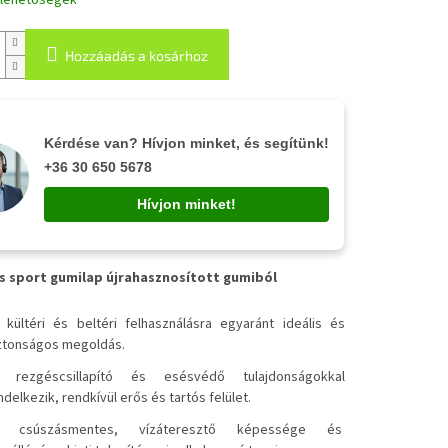
i lehetőségek
Hozzáadás a kosárhoz
Kérdése van? Hívjon minket, és segítünk!
+36 30 650 5678
Hívjon minket!
s sport gumilap újrahasznosított gumiból
✔
kültéri és beltéri felhasználásra egyaránt ideális és
ztonságos megoldás.
✔
rezgéscsillapító és esésvédő tulajdonságokkal
ndelkezik, rendkívül erős és tartós felület.
✔
csúszásmentes, vízáteresztő képessége és