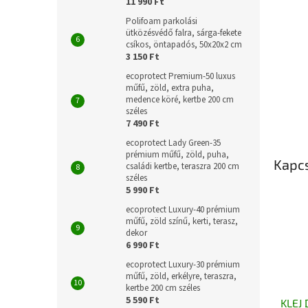
11 990 Ft
Polifoam parkolási
ütközésvédő falra, sárga-fekete
csíkos, öntapadós, 50x20x2 cm
3 150 Ft
ecoprotect Premium-50 luxus
műfű, zöld, extra puha,
medence köré, kertbe 200 cm
széles
7 490 Ft
ecoprotect Lady Green-35
prémium műfű, zöld, puha,
Kapc
családi kertbe, teraszra 200 cm
széles
5 990 Ft
ecoprotect Luxury-40 prémium
műfű, zöld színű, kerti, terasz,
dekor
6 990 Ft
ecoprotect Luxury-30 prémium
műfű, zöld, erkélyre, teraszra,
kertbe 200 cm széles
5 590 Ft
KLEJ 