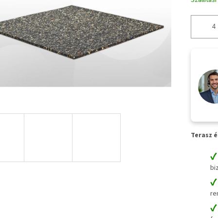
Szállítás
Terasz é
bi
re