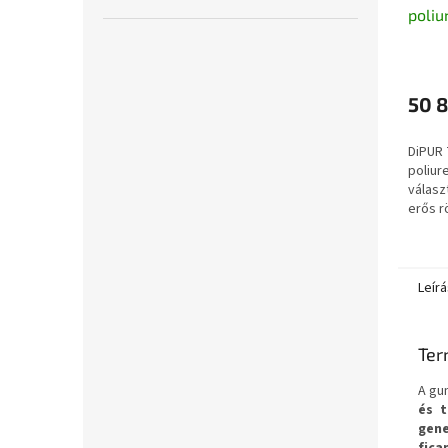
poliu
műfű
kétko
kg
50 8
DiPUR
poliur
válas
erős r
haszná
gumiüt
Leírá
Ter
A gu
és t
gene
fic