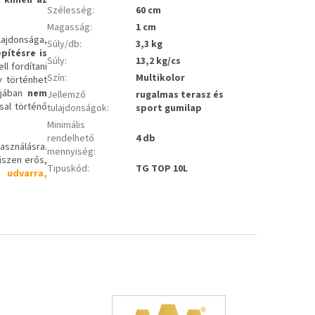
Szélesség
:
60 cm
Magasság
:
1 cm
lajdonsága,
Súly/db
:
3,3 kg
epítésre is
Súly
:
13,2 kg/cs
ll fordítani
Szín
:
Multikolor
y történhet
pjában
nem
Jellemző
rugalmas terasz és
sal történő
tulajdonságok
:
sport gumilap
Minimális
rendelhető
4 db
asználásra.
mennyiség
:
hiszen erős,
Tipuskód
:
TG TOP 10L
 udvarra,