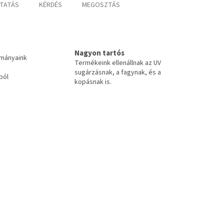
TATÁS
KÉRDÉS
MEGOSZTÁS
Nagyon tartós
tmányaink
Termékeink ellenállnak az UV
sugárzásnak, a fagynak, és a
ból
kopásnak is.