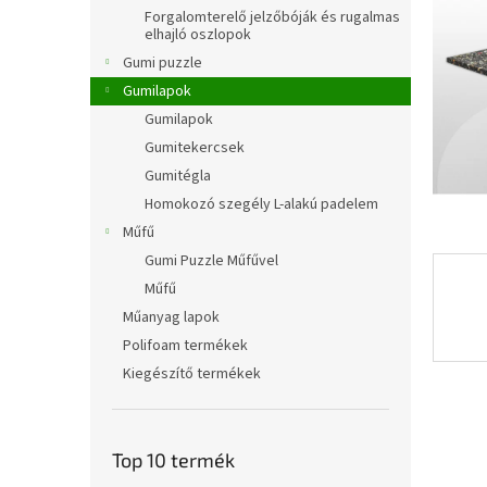
l
Forgalomterelő jelzőbóják és rugalmas
elhajló oszlopok
Gumi puzzle
Gumilapok
Gumilapok
Gumitekercsek
Gumitégla
Homokozó szegély L-alakú padelem
Műfű
Gumi Puzzle Műfűvel
Műfű
Műanyag lapok
Polifoam termékek
Kiegészítő termékek
Top 10 termék