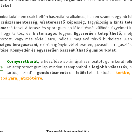
eteket
.
miburkolat nem csak beltéri használatra alkalmas, hiszen számos egyedi tu
t
csúszásmentesség, vízáteresztő
képesség, fagyállóság a
kinti tel
lmas
sá teszi. A terasz és sport gumilap létesítésnél különös figyelmet ke
, hogy tartós, és
biztonságos
legyen.
Egyszerűen telepíthető
, mel
nozott, vagy más síkfelületre, például meglévő térkő burkolatra. Ala
séges leragasztani
, extrém igénybevétel esetén, javasolt a ragasztás
ítése. Könnyedén és
egyszerűen összeállítható gumiburkolat
.
Környezetbarát
, a készítése során újrahasznosított gumi kerül felh
Az ecoprotect gumilap minden szempontból a
legjobb választás
, 
tartós, zöld"
gondozásmentes felület
et biztosít
kertbe,
tpályára, játszótérre
.
at
Termékkategóriák