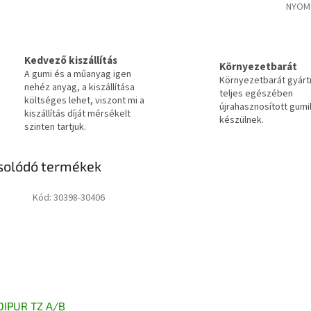
NYOM
Kedvező kiszállítás
Környezetbarát
A gumi és a műanyag igen
Környezetbarát gyár
nehéz anyag, a kiszállítása
teljes egészében
költséges lehet, viszont mi a
újrahasznosított gumi
kiszállítás díját mérsékelt
készülnek.
szinten tartjuk.
solódó termékek
Kód:
30398-30406
DIPUR TZ A/B