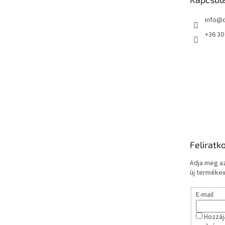
c
info
@
+36 30
Feliratk
Adja meg az
új termékeir
E-mail
Hozzáj