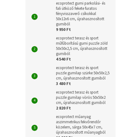
ecoprotect gumi parkolási- és
fali ütköző fekete furatos
fényvisszaverő csíkokkal
50x12x6 cm, újrahasznosított
gumiból
9 950 Ft
ecoprotect terasz és sport
műfűborítású gumi puzzle zöld
50x50x2,5 cm, újrahasznosított
gumiból
4 540 Ft
ecoprotect terasz és sport
puzzle gumilap szürke 50x50x2,5
cm, újrahasznosított gumiból
3 480 Ft
ecoprotect terasz és sport
puzzle gumilap vörös 50x50x2
cm, újrahasznosított gumiból
2 820 Ft
ecoprotect műanyag
aszimmetrikus fekvőrendőr
közelem, sárga 50x45x7 cm,
újrahasznosított műanyagból