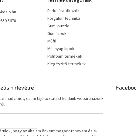
Parkolási ütközők
okosio.hu
Forgalomtechnika
 650 5678
Gumi puzzle
Gumilapok
Műfű
Műanyag lapok
Polifoam termékek
Kiegészítő termékek
ozás hírlevélre
Facebo
 e-mail címét, és mi tájékoztatást küldünk webáruházunk
ől.
árulok, hogy az általam önként megadott nevem és e-