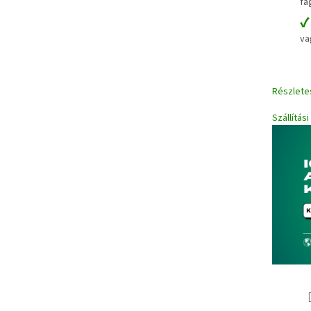
fa
va
Részlete
Szállítás