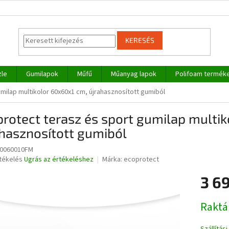
KERESÉS
zle
Gumilapok
Műfű
Műanyag lapok
Polifoam termék
milap multikolor 60x60x1 cm, újrahasznosított gumiból
rotect terasz és sport gumilap multi
hasznosított gumiból
0060010FM
rtékelés
Ugrás az értékeléshez
Márka:
ecoprotect
3 69
ése
Egységár
Raktá