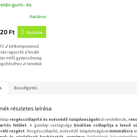
retán gumi- és
ragasztó,
Raktáron
mponensű zöld 19,2
20 Ft
Kosárba
 TZ ✔ kétkomponensű
etán ragasztó ✔ kiváló
ztás műfű gyepszőnyeg
ögzítéséhez ✔ remekül
lható gumiburkolat és
köző...
s
Beszélgetés
mék részletes leírása
milap
rezgéscsillapító és esésvédő tulajdonságok
kal rendelkezik,
rend
artós felület
. A gumilap vastagsága
kiválóan csillapítja a leeső s
rált rezgést
. Rezgéscsillapító, esésvédő tulajdonságával
minimálisra c
amok és zúzódások kockázatát, rugalmas
felületének köszönhetőe