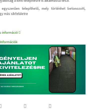
gyállóság a kinti telepítésre is alkalmassá teszi.
✔
egyszerűen telepíthető, mely történhet betonozott,
gy más síkfelületre
s információ
i Információk