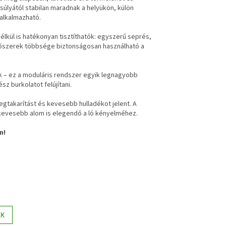
súlyától stabilan maradnak a helyükön, külön
 alkalmazható.
élkül is hatékonyan tisztíthatók: egyszerű seprés,
tőszerek többsége biztonságosan használható a
ők – ez a moduláris rendszer egyik legnagyobb
z burkolatot felújítani.
takarítást és kevesebb hulladékot jelent. A
 kevesebb alom is elegendő a ló kényelméhez.
n!
KK