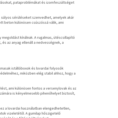
adásokat, pataproblémákat és izomfeszültséget
ló súlyos sérüléseket szenvedhet, amelyek akár
ott beton különösen csúszóssá válik, ami
megoldást kínálnak. A rugalmas, ütéscsillapító
t, és az anyag ellenáll a nedvességnek, a
masak istállóboxok és lovardai folyosók
 védelméhez, miközben elég stabil ahhoz, hogy a
elést, ami különösen fontos a versenylovak és az
 számára is kényelmesebb pihenőhelyet biztosít,
ez a lovardai használatban elengedhetetlen,
latok vizeletétől. A gumilap hőszigetelő