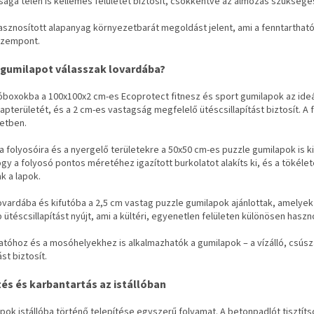
sága télen is kellemes felületet biztosít, csökkentve az almozás szüksége
asznosított alapanyag környezetbarát megoldást jelent, ami a fenntartha
szempont.
 gumilapot válasszak lovardába?
lóboxokba a 100x100x2 cm-es Ecoprotect fitnesz és sport gumilapok az ideá
apterületét, és a 2 cm-es vastagság megfelelő ütéscsillapítást biztosít. A f
etben.
a folyosóira és a nyergelő területekre a 50x50 cm-es puzzle gumilapok is ki
ogy a folyosó pontos méretéhez igazított burkolatot alakíts ki, és a tökélet
k a lapok.
lovardába és kifutóba a 2,5 cm vastag puzzle gumilapok ajánlottak, amelyek
ütéscsillapítást nyújt, ami a kültéri, egyenetlen felületen különösen haszn
atóhoz és a mosóhelyekhez is alkalmazhatók a gumilapok – a vízálló, csús
t biztosít.
tés és karbantartás az istállóban
pok istállóba történő telepítése egyszerű folyamat. A betonpadlót tisztíts