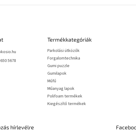
at
Termékkategóriák
Parkolási ütközők
okosio.hu
Forgalomtechnika
 650 5678
Gumi puzzle
Gumilapok
Műfű
Műanyag lapok
Polifoam termékek
Kiegészítő termékek
ozás hírlevélre
Facebo