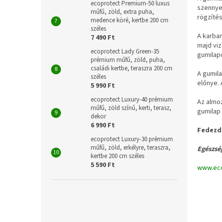
ecoprotect Premium-50 luxus
szennyez
műfű, zöld, extra puha,
rögzítés
medence köré, kertbe 200 cm
széles
A karban
7 490 Ft
majd vi
ecoprotect Lady Green-35
gumilapo
prémium műfű, zöld, puha,
családi kertbe, teraszra 200 cm
A gumila
széles
előnye. 
5 990 Ft
ecoprotect Luxury-40 prémium
Az almo
műfű, zöld színű, kerti, terasz,
gumilap 
dekor
6 990 Ft
Fedezd 
ecoprotect Luxury-30 prémium
műfű, zöld, erkélyre, teraszra,
Egészsé
kertbe 200 cm széles
5 590 Ft
www.eco