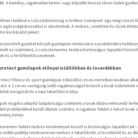
ik. A kemény, rugalmatlan beton- vagy kőpadló hosszú távon ízületi gyull
.
lókban ráadásul a csúszásbiztonság is kritikus szempont: egy megcsúszó 
 egészségkárosodást is okozhatnak. A nedves, vizelettel és vízzel átitat
os kockázatot jelent.
asznosított gumiból készült gumilapok mindezekre a problémákra hatékony 
kíméli az ízületeket, a csúszásmentes textúra biztonságos tapadást biztosí
ek és a fertőtlenítőszereknek.
protect gumilapok előnyei istállókban és lovardákban
otect fitnesz és sport gumilapok 100x100x2 cm-es méretben kiválóan alkal
ára. A 2 cm-es vastagság kellő rugalmasságot biztosít a lovak ízületeinek
latok mozgását és a napi takarítást is bírja.
pok rezgéscsillapító tulajdonsága csökkenti a lovak lábára nehezedő terh
ületi problémákkal küzdő állatok számára. A rugalmas felület a fekvő lovak
kemény beton.
ásmentes felület nedves körülmények között is biztonságos tapadást ad – 
z istálló padlója rendszeresen nedves a takarítástól, a locsolástól és az ál