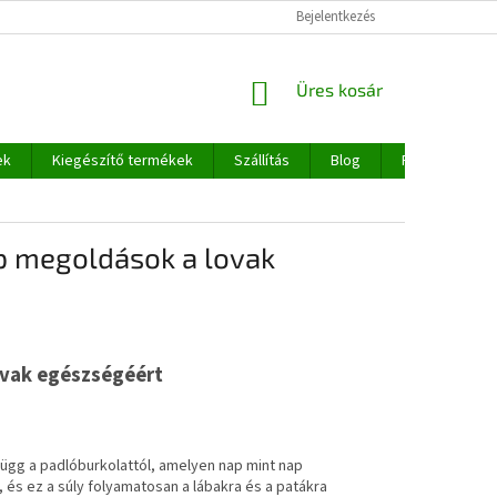
Bejelentkezés
KOSÁR
Üres kosár
ek
Kiegészítő termékek
Szállítás
Blog
Rólunk
ap megoldások a lovak
ovak egészségéért
ügg a padlóburkolattól, amelyen nap mint nap
és ez a súly folyamatosan a lábakra és a patákra