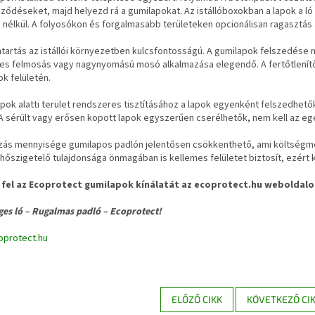
ődéseket, majd helyezd rá a gumilapokat. Az istállóboxokban a lapok a ló 
 nélkül. A folyosókon és forgalmasabb területeken opcionálisan ragasztás
tartás az istállói környezetben kulcsfontosságú. A gumilapok felszedése n
zes felmosás vagy nagynyomású mosó alkalmazása elegendő. A fertőtlení
k felületén.
pok alatti terület rendszeres tisztításához a lapok egyenként felszedhet
A sérült vagy erősen kopott lapok egyszerűen cserélhetők, nem kell az egés
zás mennyisége gumilapos padlón jelentősen csökkenthető, ami költségmeg
hőszigetelő tulajdonsága önmagában is kellemes felületet biztosít, ezért
fel az Ecoprotect gumilapok kínálatát az ecoprotect.hu weboldalo
ges ló – Rugalmas padló – Ecoprotect!
protect.hu
ELŐZŐ CIKK
KÖVETKEZŐ CI