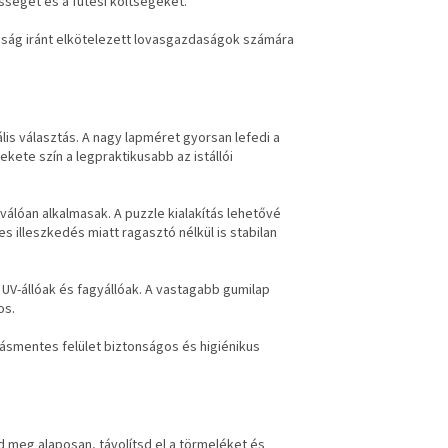
sségét és a fűtési költségeket.
tóság iránt elkötelezett lovasgazdaságok számára
lis választás. A nagy lapméret gyorsan lefedi a
ekete szín a legpraktikusabb az istállói
válóan alkalmasak. A puzzle kialakítás lehetővé
es illeszkedés miatt ragasztó nélkül is stabilan
 UV-állóak és fagyállóak. A vastagabb gumilap
os.
zásmentes felület biztonságos és higiénikus
d meg alaposan, távolítsd el a törmeléket és