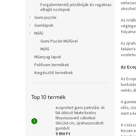
l
nehezed
Forgalomterelő jelzőbóják és rugalmas
okozhat
elhajló oszlopok
Gumi puzzle
Az istál
Gumilapok
végleges
folyamat
Műfű
Gumi Puzzle Műfűvel
Az újrah
felület 
Műfű
vizeletn
Műanyag lapok
Polifoam termékek
Az Eco
Kiegészítő termékek
Az Ecopr
burkolás
nehéz ál
Top 10 termék
A gumila
idős, íz
ecoprotect gumi parkolási- és
fali ütköző fekete furatos
mint a 
fényvisszaverő csíkokkal
50x12x6 cm, újrahasznosított
A csúsz
gumiból
hiszen a
9 950 Ft