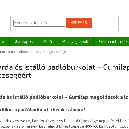
KERESÉS
zle
Gumilapok
Műfű
Műanyag lapok
Polifoam termék
 Gumilap megoldások a lovak egészségéért
rda és istálló padlóburkolat – Gumil
szségéért
8
da és istálló padlóburkolat – Gumilap megoldások a l
kritikus a padlóburkolat a lovak számára?
 ízületi egészsége, komfortérzete és teljesítőképessége nagymértékben f
mozognak és pihennek. Egy felnőtt ló testtömege 400-700 kg között mozog, 