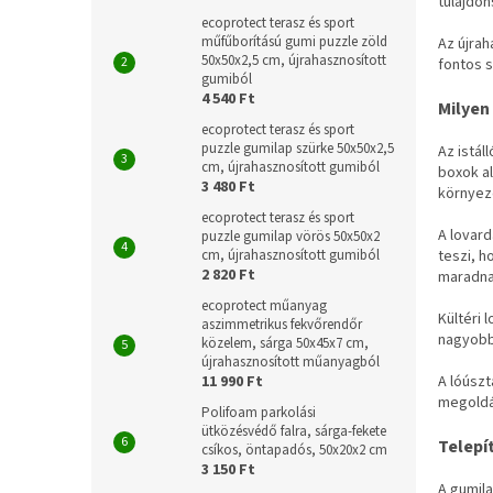
tulajdon
ecoprotect terasz és sport
műfűborítású gumi puzzle zöld
Az újrah
50x50x2,5 cm, újrahasznosított
fontos 
gumiból
4 540 Ft
Milyen
ecoprotect terasz és sport
puzzle gumilap szürke 50x50x2,5
Az istál
cm, újrahasznosított gumiból
boxok al
3 480 Ft
környez
ecoprotect terasz és sport
A lovard
puzzle gumilap vörös 50x50x2
teszi, h
cm, újrahasznosított gumiból
2 820 Ft
maradna
ecoprotect műanyag
Kültéri 
aszimmetrikus fekvőrendőr
nagyobb 
közelem, sárga 50x45x7 cm,
újrahasznosított műanyagból
A lóúszt
11 990 Ft
megoldás
Polifoam parkolási
ütközésvédő falra, sárga-fekete
Telepí
csíkos, öntapadós, 50x20x2 cm
3 150 Ft
A gumila