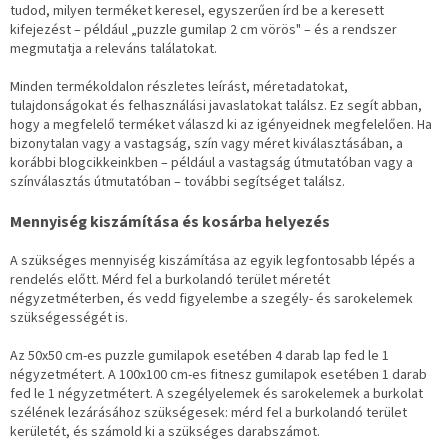
tudod, milyen terméket keresel, egyszerűen írd be a keresett
kifejezést – például „puzzle gumilap 2 cm vörös" – és a rendszer
megmutatja a releváns találatokat.
Minden termékoldalon részletes leírást, méretadatokat,
tulajdonságokat és felhasználási javaslatokat találsz. Ez segít abban,
hogy a megfelelő terméket válaszd ki az igényeidnek megfelelően. Ha
bizonytalan vagy a vastagság, szín vagy méret kiválasztásában, a
korábbi blogcikkeinkben – például a vastagság útmutatóban vagy a
színválasztás útmutatóban – további segítséget találsz.
Mennyiség kiszámítása és kosárba helyezés
A szükséges mennyiség kiszámítása az egyik legfontosabb lépés a
rendelés előtt. Mérd fel a burkolandó terület méretét
négyzetméterben, és vedd figyelembe a szegély- és sarokelemek
szükségességét is.
Az 50x50 cm-es puzzle gumilapok esetében 4 darab lap fed le 1
négyzetmétert. A 100x100 cm-es fitnesz gumilapok esetében 1 darab
fed le 1 négyzetmétert. A szegélyelemek és sarokelemek a burkolat
szélének lezárásához szükségesek: mérd fel a burkolandó terület
kerületét, és számold ki a szükséges darabszámot.