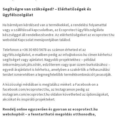
Segítségre van szükséged? – Elérhetőségek és
ügyfélszolgálat
Ha bármilyen kérdésed van a termékekkel, a rendelési folyamattal
vagy a szállítással kapcsolatban, az Ecoprotect ügyfélszolgálata
készséggel áll rendelkezésedre. Az elérhetőségeket az ecoprotect.hu
weboldal Kapcsolat menüpontjában találod.
Telefonon a +36 30 650 5678-as számon érheted el az
ügyfélszolgálatot, e-mailben pedig az info@okosio.hu címen kérhetsz
segítséget vagy ajánlatot. Nagyobb projektekhez – például
önkormányzati játszótér, edzőterem vagy ipari üzem burkolásához –
egyedi árajánlatot is kérhetsz, amelyben a szakértők a felhasználási
terület ismeretében a legmegfelelőbb termékkombinációt javasolják.
A közösségi médiában is megtalálsz minket: a Facebook-on a
facebook.com/ecoprotect.hu, az Instagramon pedig az
instagram.com/ecoprotect.hu oldalon követheted az újdonságokat,
akciókat és inspiráló projekteket.
Rendelj online egyszerűen és gyorsan az ecoprotect.hu
webshopból – a fenntartható megoldás otthonodba,