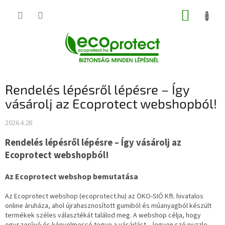
Ugrás
KOSÁR
a
fő
tartalomhoz
Rendelés lépésről lépésre – Így
vásárolj az Ecoprotect webshopból!
2026.4.28
Rendelés lépésről lépésre – Így vásárolj az
Ecoprotect webshopból!
Az Ecoprotect webshop bemutatása
Az Ecoprotect webshop (ecoprotect.hu) az ÖKO-SIÓ Kft. hivatalos
online áruháza, ahol újrahasznosított gumiból és műanyagból készült
termékek széles választékát találod meg. A webshop célja, hogy
egyszerűvé és kényelmessé tegye a vásárlást – legyen szó puzzle