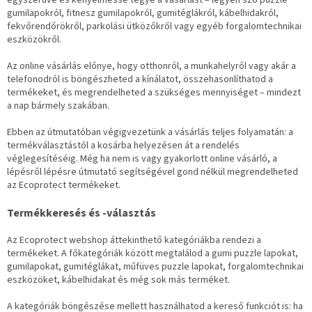
gumilapokról, fitnesz gumilapokról, gumitéglákról, kábelhidakról,
fekvőrendőrökről, parkolási ütközőkről vagy egyéb forgalomtechnikai
eszközökről.
Az online vásárlás előnye, hogy otthonról, a munkahelyről vagy akár a
telefonodról is böngészheted a kínálatot, összehasonlíthatod a
termékeket, és megrendelheted a szükséges mennyiséget – mindezt
a nap bármely szakában.
Ebben az útmutatóban végigvezetünk a vásárlás teljes folyamatán: a
termékválasztástól a kosárba helyezésen át a rendelés
véglegesítéséig. Még ha nem is vagy gyakorlott online vásárló, a
lépésről lépésre útmutató segítségével gond nélkül megrendelheted
az Ecoprotect termékeket.
Termékkeresés és -választás
Az Ecoprotect webshop áttekinthető kategóriákba rendezi a
termékeket. A főkategóriák között megtalálod a gumi puzzle lapokat,
gumilapokat, gumitéglákat, műfüves puzzle lapokat, forgalomtechnikai
eszközöket, kábelhidakat és még sok más terméket.
A kategóriák böngészése mellett használhatod a kereső funkciót is: ha