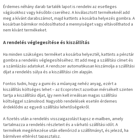
Érdemes néhány darab tartalék lapot is rendelni az esetleges
vágásokhoz vagy későbbi cseréhez. A kiválasztott termékeknél add
meg a kívánt darabszámot, majd kattints a kosárba helyezés gombra. A
kosárban bármikor módosíthatod a mennyiséget vagy eltávolíthatod a
nem kívánt termékeket.
A rendelés véglegesítése és kiszállítás
Ha minden szükséges terméket a kosárba helyeztél, kattints a pénztár
gombra a rendelés véglegesítéséhez. Itt add meg a szállítási címet és
a számlázási adatokat. A rendszer automatikusan kiszámolja a szállítási
díjat a rendelés súlya és a kiszállítási cím alapján.
Fontos tudni, hogy a gumi és a műanyag nehéz anyag, ezért a
kiszállítás költséges lehet – az Ecoprotect azonban mérsékelt szinten
tartja a kiszállítási díjat, így nem kell irreálisan magas szállítási
költséggel számolnod. Nagyobb rendelések esetén érdemes
érdeklődni az egyedi szállítási lehetőségekről.
A fizetés után a rendelés visszaigazolást kapsz e-mailben, amely
tartalmazza a rendelés részleteit és a várható szállítási időt. A
termékek megérkezése után ellenőrizd a szállítmányt, és jelezd, ha
bármilyen eltérést tapasztalsz.