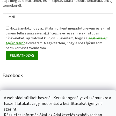
Adja meg az e-mail címét, és mi tájékoztatást küldünk webáruházunk új
termékeiről.
E-mail
Hozzájárulok, hogy az általam önként megadott nevem és e-mail
címem felhasználásával a(z)
*cég neve
részemre e-mail útján
hírleveleket, ajánlatokat küldjön. Kijelentem, hogy az
adatkezelési
tájékoztatót
elolvastam. Megértettem, hogy a hozzájárulásom
bármikor visszavonhatom.
FELIRATKOZÁS
Facebook
A weboldal sütiket használ. Kérjük engedélyezd számunkra a
Adatkezelési tájékoztató
Elérhetőségeink
Impresszum
használatukat, vagy módosítsd a beállításokat igényeid
Üzleti feltételek (ÁSZF)
Jótállási tájékoztató
szerint.
Szállítási információk
Részletes információkat az Adatkezelés szabályzatban