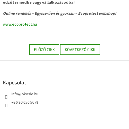
edzőtermedbe vagy vállalkozásodba!
Online rendelés – Egyszerűen és gyorsan – Ecoprotect webshop!
www.ecoprotect.hu
ELŐZŐ CIKK
KÖVETKEZŐ CIKK
L
á
b
l
Kapcsolat
é
info
@
okosio.hu
c
+36 30 650 5678