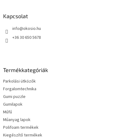
á
b
l
Kapcsolat
é
info
@
okosio.hu
c
+36 30 650 5678
Termékkategóriák
Parkolási ütközők
Forgalomtechnika
Gumi puzzle
Gumilapok
Műfű
Műanyag lapok
Polifoam termékek
Kiegészítő termékek