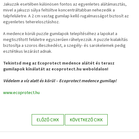
Jakuzzik esetében különösen fontos az egyenletes alátámasztás,
mivel a jakuzzi súlya feltöltve koncentráltabban nehezedik a
talpfelületre. A 2 cm vastag gumilap kellő rugalmasságot biztosít az
egyenletes teherelosztáshoz.
A medence körüli puzzle gumilapok telepítéséhez a lapokat a
megtisztított felületre egyszerűen ráhelyezzük. A puzzle kialakítás
biztosítja a szoros illeszkedést, a szegély- és sarokelemek pedig
esztétikus lezárást adnak.
Tekintsd meg az Ecoprotect medence alátét és terasz
gumilapok kínálatát az ecoprotect.hu weboldalon!
Védelem a víz alatt és körül – Ecoprotect medence gumilap!
www.ecoprotect.hu
ELŐZŐ CIKK
KÖVETKEZŐ CIKK
L