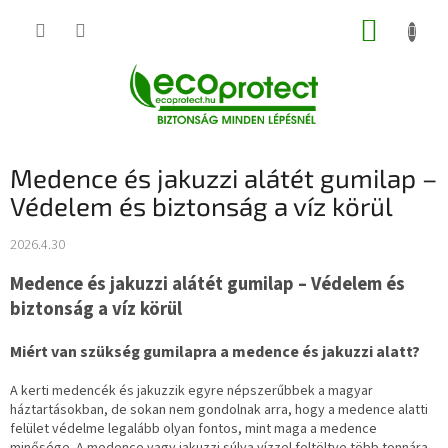
Ugrás
KOSÁR
a
fő
tartalomhoz
Medence és jakuzzi alátét gumilap –
Védelem és biztonság a víz körül
2026.4.30
Medence és jakuzzi alátét gumilap – Védelem és
biztonság a víz körül
Miért van szükség gumilapra a medence és jakuzzi alatt?
A kerti medencék és jakuzzik egyre népszerűbbek a magyar
háztartásokban, de sokan nem gondolnak arra, hogy a medence alatti
felület védelme legalább olyan fontos, mint maga a medence
minősége. A medence vagy jakuzzi súlya vízzel feltöltve több tonnára