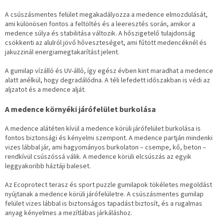
A csúszásmentes felület megakadályozza a medence elmozdulását,
ami különösen fontos a feltöltés és a leeresztés során, amikor a
medence súlya és stabilitása változik. A hőszigetelő tulajdonság
csökkenti az alulról jövő hőveszteséget, ami fűtött medencéknél és
jakuzzinál energiamegtakarítást jelent.
A gumilap vízálló és UV-álló, így egész évben kint maradhat a medence
alatt anélkül, hogy degradálódna. A téli lefedett időszakban is védi az
aljzatot és a medence alját.
A medence környéki járófelület burkolása
A medence alátéten kívül a medence körüli járófelület burkolása is
fontos biztonsági és kényelmi szempont. A medence partján mindenki
vizes lábbal jár, ami hagyományos burkolaton – csempe, kő, beton –
rendkívül csúszóssá válik. A medence körüli elcsúszás az egyik
leggyakoribb háztáji baleset.
Az Ecoprotect terasz és sport puzzle gumilapok tökéletes megoldást
nyújtanak a medence körüli járófelületre. A csúszásmentes gumilap
felület vizes lábbal is biztonságos tapadást biztosít, és a rugalmas
anyag kényelmes a mezítlábas járkáláshoz.