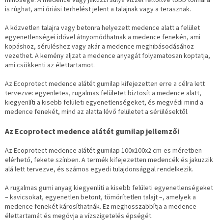
is rúghat, ami óriási terhelést jelent a talajnak vagy a terasznak.
A közvetlen talajra vagy betonra helyezett medence alatt a felület
egyenetlenségei idővel átnyomódhatnak a medence fenekén, ami
kopáshoz, sérüléshez vagy akár a medence meghibásodásához
vezethet. A kemény aljzat a medence anyagát folyamatosan koptatja,
ami csökkenti az élettartamot.
Az Ecoprotect medence alátét gumilap kifejezetten erre a célra lett
tervezve: egyenletes, rugalmas felületet biztosít a medence alatt,
kiegyenlíti a kisebb felületi egyenetlenségeket, és megvédi mind a
medence fenekét, mind az alatta lévő felületet a sérülésektől.
Az Ecoprotect medence alátét gumilap jellemzői
Az Ecoprotect medence alátét gumilap 100x100x2 cm-es méretben
elérhető, fekete színben. A termék kifejezetten medencék és jakuzzik
alá lett tervezve, és számos egyedi tulajdonsággal rendelkezik.
A rugalmas gumi anyag kiegyenlíti a kisebb felületi egyenetlenségeket
– kavicsokat, egyenetlen betont, tömörítetlen talajt –, amelyek a
medence fenekét károsíthatnák. Ez meghosszabbítja a medence
élettartamát és megóvja a vízszigetelés épségét.