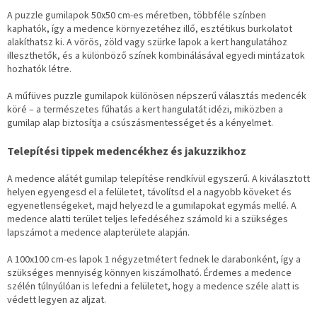
A puzzle gumilapok 50x50 cm-es méretben, többféle színben
kaphatók, így a medence környezetéhez illő, esztétikus burkolatot
alakíthatsz ki. A vörös, zöld vagy szürke lapok a kert hangulatához
illeszthetők, és a különböző színek kombinálásával egyedi mintázatok
hozhatók létre.
A műfüves puzzle gumilapok különösen népszerű választás medencék
köré – a természetes fűhatás a kert hangulatát idézi, miközben a
gumilap alap biztosítja a csúszásmentességet és a kényelmet.
Telepítési tippek medencékhez és jakuzzikhoz
A medence alátét gumilap telepítése rendkívül egyszerű. A kiválasztott
helyen egyengesd el a felületet, távolítsd el a nagyobb köveket és
egyenetlenségeket, majd helyezd le a gumilapokat egymás mellé. A
medence alatti terület teljes lefedéséhez számold ki a szükséges
lapszámot a medence alapterülete alapján.
A 100x100 cm-es lapok 1 négyzetmétert fednek le darabonként, így a
szükséges mennyiség könnyen kiszámolható. Érdemes a medence
szélén túlnyúlóan is lefedni a felületet, hogy a medence széle alatt is
védett legyen az aljzat.