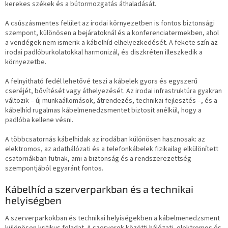
kerekes székek és a bútormozgatás áthaladását.
A csúszásmentes felület az irodai környezetben is fontos biztonsági
szempont, különösen a bejáratoknál és a konferenciatermekben, ahol
a vendégek nem ismerik a kábelhíd elhelyezkedését. A fekete szín az
irodai padlóburkolatokkal harmonizál, és diszkréten illeszkedik a
környezetbe.
A felnyitható fedél lehetővé teszi a kábelek gyors és egyszerű
cseréjét, bővítését vagy áthelyezését. Az irodai infrastruktúra gyakran
változik – új munkaállomások, átrendezés, technikai fejlesztés –, és a
kábelhíd rugalmas kábelmenedzsmentet biztosít anélkül, hogy a
padlóba kellene vésni.
A többcsatornás kábelhidak az irodában különösen hasznosak: az
elektromos, az adathálózati és a telefonkábelek fizikailag elkülönített
csatornákban futnak, ami a biztonság és a rendszerezettség
szempontjából egyaránt fontos.
Kábelhíd a szerverparkban és a technikai
helyiségben
A szerverparkokban és technikai helyiségekben a kábelmenedzsment