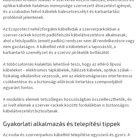
különösen kritikus feladat. A szerverek közötti hálózati, elektromos és
optikai kábelek hatalmas mennyisége szervezett átvezetést igényel,
és a szabadon fekvő kábelek balesetveszélyt és karbantartási
problémát jelentenek.
Az Ecoprotect nehézforgalmi kábelhidak a szerverparkokban a
szerver-rackek közötti padlófelszíni kábelátvezetésre alkalmasak,
ahol a felsőpadlós (emelt padlós) rendszer nem áll rendelkezésre vagy
nem gazdaságos. A kábelhíd védi a kábeleket a taposástól, a
karbantartó személyzet és a szerviz járókelők botlásától.
A többcsatornás kialakítás lehetővé teszi, hogy az eltérő típusú
kábeleket – elektromos tápkábelek, hálózati kábelek, optikai szálak –
fizikailag elkülönítve vezessük, ami az elektromágneses interferencia
csökkentése és a biztonsági előírások betartása szempontjából
egyaránt fontos.
A moduláris elemek tetszőleges hosszúságban összeilleszthetők, és
az ívelt elemek a szerver-rackek közötti fordulókban is biztonságos
kábelátvezetést biztosítanak.
Gyakorlati alkalmazás és telepítési tippek
Az irodai és szerverparkos kábelhíd telepítése egyszerű és gyors. A