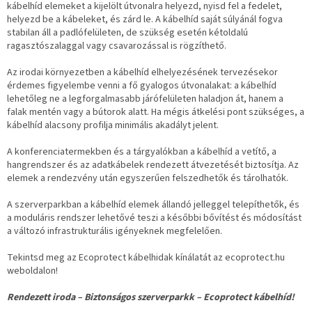
kábelhíd elemeket a kijelölt útvonalra helyezd, nyisd fel a fedelet,
helyezd be a kábeleket, és zárd le. A kábelhíd saját súlyánál fogva
stabilan áll a padlófelületen, de szükség esetén kétoldalú
ragasztószalaggal vagy csavarozással is rögzíthető.
Az irodai környezetben a kábelhíd elhelyezésének tervezésekor
érdemes figyelembe venni a fő gyalogos útvonalakat: a kábelhíd
lehetőleg ne a legforgalmasabb járófelületen haladjon át, hanem a
falak mentén vagy a bútorok alatt. Ha mégis átkelési pont szükséges, a
kábelhíd alacsony profilja minimális akadályt jelent.
A konferenciatermekben és a tárgyalókban a kábelhíd a vetítő, a
hangrendszer és az adatkábelek rendezett átvezetését biztosítja. Az
elemek a rendezvény után egyszerűen felszedhetők és tárolhatók.
A szerverparkban a kábelhíd elemek állandó jelleggel telepíthetők, és
a moduláris rendszer lehetővé teszi a későbbi bővítést és módosítást
a változó infrastrukturális igényeknek megfelelően.
Tekintsd meg az Ecoprotect kábelhidak kínálatát az ecoprotect.hu
weboldalon!
Rendezett iroda – Biztonságos szerverparkk – Ecoprotect kábelhíd!