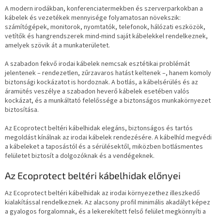
A modern irodákban, konferenciatermekben és szerverparkokban a
kábelek és vezetékek mennyisége folyamatosan növekszik:
számítógépek, monitorok, nyomtatók, telefonok, hálózati eszközök,
vetítők és hangrendszerek mind-mind saját kábelekkel rendelkeznek,
amelyek szövik át a munkaterületet.
A szabadon fekvő irodai kábelek nemcsak esztétikai problémát
jelentenek – rendezetlen, zűrzavaros hatást keltenek –, hanem komoly
biztonsági kockázatot is hordoznak. A botlás, a kábelsérülés és az
áramütés veszélye a szabadon heverő kábelek esetében valós
kockázat, és a munkáltató felelőssége a biztonságos munkakörnyezet
biztosítása.
Az Ecoprotect beltéri kábelhidak elegáns, biztonságos és tartós
megoldást kínálnak az irodai kábelek rendezésére. A kábelhíd megvédi
a kábeleket a taposástól és a sérülésektől, miközben botlásmentes
felületet biztosít a dolgozóknak és a vendégeknek.
Az Ecoprotect beltéri kábelhidak előnyei
Az Ecoprotect beltéri kábelhidak az irodai környezethez illeszkedő
kialakítással rendelkeznek. Az alacsony profil minimális akadályt képez
a gyalogos forgalomnak, és a lekerekített felső felület megkönnyíti a