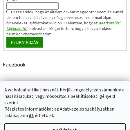
Hozzájárulok, hogy az általam önként megadott nevem és e-mail
címem felhasználásával a(z)
*cég neve
részemre e-mail útján
hírleveleket, ajánlatokat küldjön. Kijelentem, hogy az
adatkezelési
tájékoztatót
elolvastam. Megértettem, hogy a hozzájárulásom
bármikor visszavonhatom.
FELIRATKOZÁS
Facebook
A weboldal sütiket használ. Kérjük engedélyezd számunkra a
Adatkezelési tájékoztató
Elérhetőségeink
Impresszum
használatukat, vagy módosítsd a beállításokat igényeid
Üzleti feltételek (ÁSZF)
Jótállási tájékoztató
szerint.
Szállítási információk
Részletes információkat az Adatkezelés szabályzatban
találsz, ami
itt
érhető el.