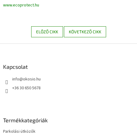
www.ecoprotect.hu
ELŐZŐ CIKK
KÖVETKEZŐ CIKK
L
á
b
l
Kapcsolat
é
info
@
okosio.hu
c
+36 30 650 5678
Termékkategóriák
Parkolási ütközők