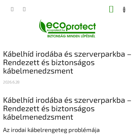
Ugrás
KOSÁR
a
fő
tartalomhoz
Kábelhíd irodába és szerverparkba –
Rendezett és biztonságos
kábelmenedzsment
2026.6.28
Kábelhíd irodába és szerverparkba –
Rendezett és biztonságos
kábelmenedzsment
Az irodai kábelrengeteg problémája