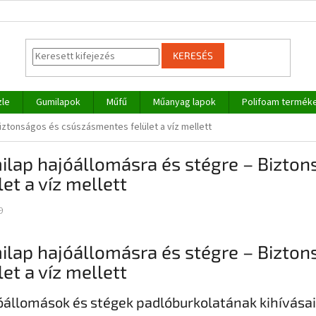
KERESÉS
zle
Gumilapok
Műfű
Műanyag lapok
Polifoam termék
iztonságos és csúszásmentes felület a víz mellett
ilap hajóállomásra és stégre – Bizto
let a víz mellett
9
ilap hajóállomásra és stégre – Bizto
let a víz mellett
óállomások és stégek padlóburkolatának kihívásai