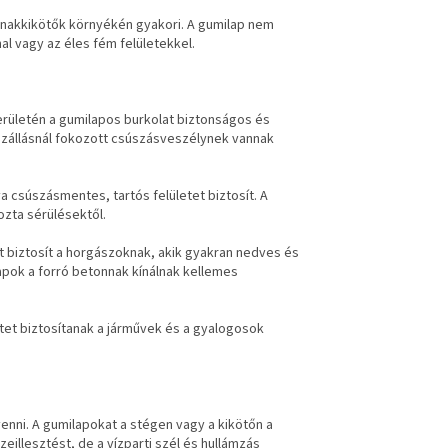
sónakkikötők környékén gyakori. A gumilap nem
al vagy az éles fém felületekkel.
erületén a gumilapos burkolat biztonságos és
leszállásnál fokozott csúszásveszélynek vannak
a csúszásmentes, tartós felületet biztosít. A
ozta sérülésektől.
t biztosít a horgászoknak, akik gyakran nedves és
apok a forró betonnak kínálnak kellemes
et biztosítanak a járművek és a gyalogosok
nni. A gumilapokat a stégen vagy a kikötőn a
zeillesztést, de a vízparti szél és hullámzás