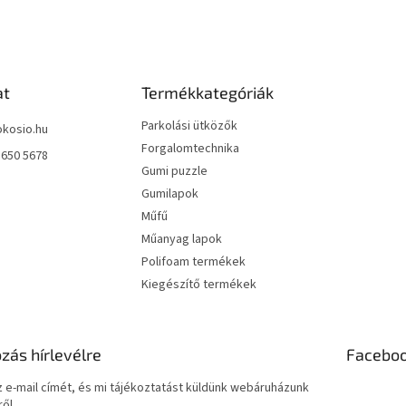
at
Termékkategóriák
Parkolási ütközők
okosio.hu
Forgalomtechnika
 650 5678
Gumi puzzle
Gumilapok
Műfű
Műanyag lapok
Polifoam termékek
Kiegészítő termékek
ozás hírlevélre
Facebo
 e-mail címét, és mi tájékoztatást küldünk webáruházunk
ől.