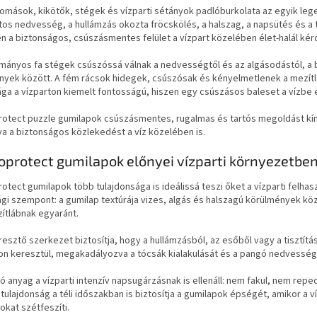
lomások, kikötők, stégek és vízparti sétányok padlóburkolata az egyik lege
os nedvesség, a hullámzás okozta fröcskölés, a halszag, a napsütés és a té
 a biztonságos, csúszásmentes felület a vízpart közelében élet-halál kér
mányos fa stégek csúszóssá válnak a nedvességtől és az algásodástól, a 
nyek között. A fém rácsok hidegek, csúszósak és kényelmetlenek a mezítlá
ga a vízparton kiemelt fontosságú, hiszen egy csúszásos baleset a vízbe 
rotect puzzle gumilapok csúszásmentes, rugalmas és tartós megoldást kín
va a biztonságos közlekedést a víz közelében is.
oprotect gumilapok előnyei vízparti környezetbe
otect gumilapok több tulajdonsága is ideálissá teszi őket a vízparti felha
gi szempont: a gumilap textúrája vizes, algás és halszagú körülmények köz
ítlábnak egyaránt.
resztő szerkezet biztosítja, hogy a hullámzásból, az esőből vagy a tisztí
on keresztül, megakadályozva a tócsák kialakulását és a pangó nedvesség
ló anyag a vízparti intenzív napsugárzásnak is ellenáll: nem fakul, nem rep
 tulajdonság a téli időszakban is biztosítja a gumilapok épségét, amikor 
okat szétfeszíti.