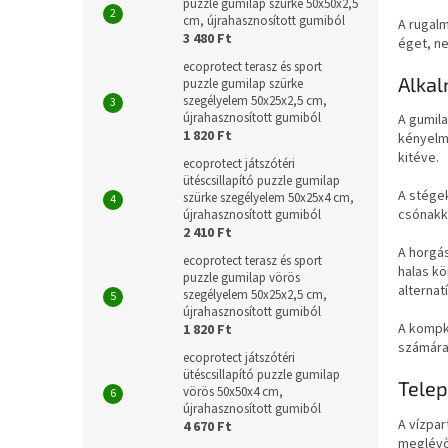
puzzle gumilap szürke 50x50x2,5
cm, újrahasznosított gumiból
A rugalm
3 480 Ft
éget, ne
ecoprotect terasz és sport
Alkal
puzzle gumilap szürke
szegélyelem 50x25x2,5 cm,
újrahasznosított gumiból
A gumila
1 820 Ft
kényelme
kitéve.
ecoprotect játszótéri
ütéscsillapító puzzle gumilap
A stégek
szürke szegélyelem 50x25x4 cm,
csónakki
újrahasznosított gumiból
2 410 Ft
A horgás
ecoprotect terasz és sport
halas kö
puzzle gumilap vörös
alterna
szegélyelem 50x25x2,5 cm,
újrahasznosított gumiból
A kompk
1 820 Ft
számára
ecoprotect játszótéri
ütéscsillapító puzzle gumilap
Telep
vörös 50x50x4 cm,
újrahasznosított gumiból
A vízpar
4 670 Ft
meglévő 