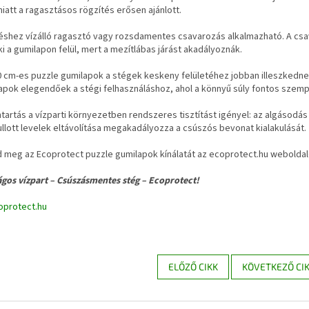
iatt a ragasztásos rögzítés erősen ajánlott.
éshez vízálló ragasztó vagy rozsdamentes csavarozás alkalmazható. A csav
 ki a gumilapon felül, mert a mezítlábas járást akadályoznák.
 cm-es puzzle gumilapok a stégek keskeny felületéhez jobban illeszkednek
apok elegendőek a stégi felhasználáshoz, ahol a könnyű súly fontos szempo
tartás a vízparti környezetben rendszeres tisztítást igényel: az algásod
ullott levelek eltávolítása megakadályozza a csúszós bevonat kialakulását.
d meg az Ecoprotect puzzle gumilapok kínálatát az ecoprotect.hu weboldal
ágos vízpart – Csúszásmentes stég – Ecoprotect!
protect.hu
ELŐZŐ CIKK
KÖVETKEZŐ CI