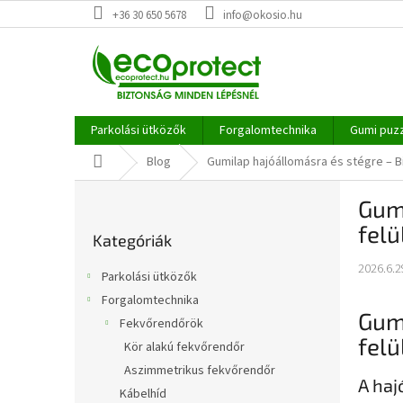
Ugrás
+36 30 650 5678
info@okosio.hu
a
fő
tartalomhoz
Parkolási ütközők
Forgalomtechnika
Gumi puz
Kezdőlap
Blog
Gumilap hajóállomásra és stégre – B
O
Gum
l
Kategóriák
d
felü
Kategóriák
átugrása
a
l
2026.6.2
Parkolási ütközők
s
Forgalomtechnika
ó
Gum
Fekvőrendőrök
p
felü
a
Kör alakú fekvőrendőr
n
Aszimmetrikus fekvőrendőr
A haj
e
Kábelhíd