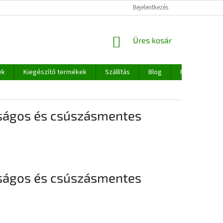
Bejelentkezés
KOSÁR
Üres kosár
ek
Kiegészítő termékek
Szállítás
Blog
Rólunk
nságos és csúszásmentes
nságos és csúszásmentes