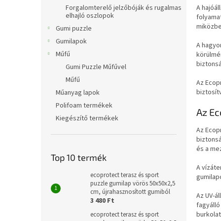
l
Forgalomterelő jelzőbóják és rugalmas
A hajóál
elhajló oszlopok
folyamat
miközben
Gumi puzzle
Gumilapok
A hagyo
Műfű
körülmé
biztonsá
Gumi Puzzle Műfűvel
Műfű
Az Ecop
biztosít
Műanyag lapok
Polifoam termékek
Az Ec
Kiegészítő termékek
Az Ecopr
biztonsá
és a mez
Top 10 termék
A vízáte
ecoprotect terasz és sport
gumilap
puzzle gumilap vörös 50x50x2,5
cm, újrahasznosított gumiból
Az UV-ál
3 480 Ft
fagyálló
burkolat
ecoprotect terasz és sport