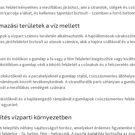
as felület kényelmes a mezítlábas járáshoz, ami a strandok, stégek és c
m karcolja a lábat, és kellemes tapintást biztosít – szemben a forró betonn
mazási területek a víz mellett
pok a vízpart számos területén alkalmazhatók. A hajóállomások várakozót
s járófelületet biztosít az utasok számára, akik a hajóra szállásnál és a 
en és mólókon a gumilap a fa vagy a fém felületet kiegészítve vagy kiváltv
kötőkben a gumilap védi a kikötő felületét a csónakok és a felszerelés ok
zkikötőknél és a pecahelyeknél a gumilap stabil, csúszásmentes állóhelye
rülmények között tevékenykednek. A strandfürdők parti sétányain a gumil
tívát a mezítlábas vendégek számára.
ikötőknél és a hajóleengedő rámpáknál a gumilapok csúszásmentes felület
 egyaránt.
ítés vízparti környezetben
ti telepítés néhány sajátosságot hordoz, amelyeket érdemes figyelembe ve
felületre – fa, beton, fém – helyezzük. A puzzle kialakítás biztosítja az öss