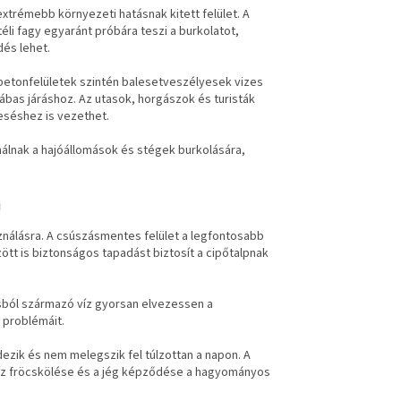
xtrémebb környezeti hatásnak kitett felület. A
li fagy egyaránt próbára teszi a burkolatot,
dés lehet.
betonfelületek szintén balesetveszélyesek vizes
bas járáshoz. Az utasok, horgászok és turisták
eséshez is vezethet.
álnak a hajóállomások és stégek burkolására,
n
sználásra. A csúszásmentes felület a legfontosabb
ött is biztonságos tapadást biztosít a cipőtalpnak
tásból származó víz gyorsan elvezessen a
 problémáit.
edezik és nem melegszik fel túlzottan a napon. A
a víz fröcskölése és a jég képződése a hagyományos