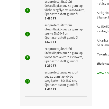
ecoprotect játszótéri
hatása m
ütéscsillapító puzzle gumilap
vörös szegélyelem 50x25x4 cm,
A rögzít
újrahasznosított gumiból
álljanak
2 410 Ft
ecoprotect játszótéri
Az 50x50
ütéscsillapító puzzle gumilap
vastag l
szürke 50x50x4 cm,
újrahasznosított gumiból
A karban
4 670 Ft
őszi leh
ecoprotect játszótéri
ütéscsillapító puzzle gumilap
Tekints
vörös sarokelem 25x25x4 cm,
újrahasznosított gumiból
Biztons
1 290 Ft
ecoprotect terasz és sport
www.eco
puzzle gumilap vörös
szegélyelem 50x25x2 cm,
újrahasznosított gumiból
1 490 Ft
L