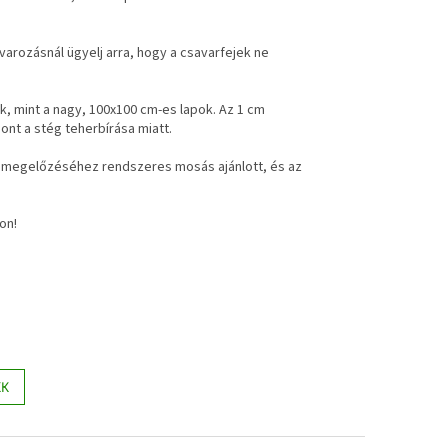
arozásnál ügyelj arra, hogy a csavarfejek ne
, mint a nagy, 100x100 cm-es lapok. Az 1 cm
nt a stég teherbírása miatt.
ás megelőzéséhez rendszeres mosás ajánlott, és az
on!
KK