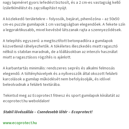
nagy lapméret gyors lefedést biztosít, és a 2 cm-es vastagság kellő
ízületkímélést és zajcsillapítást nyújt.
A közlekedő területekre – folyosók, bejárat, pihenőzóna – az 50x50
cm-es puzzle gumilapok 1 cm vastagságban elegendőek. A fekete szín
a legpraktikusabb, mivel kevésbé látszanak rajta a szennyeződések.
A telepítés egyszerű: a megtisztított betonpadlóra a gumilapok
közvetlenül ráhelyezhetők. A tökéletes illeszkedés miatt ragasztó
nélkül is stabilan maradnak, de a lőállásokban az intenzív használat
miatt a ragasztásos rögzítés is ajánlott.
A karbantartás minimális: rendszeres seprés és alkalmi felmosás
elegendő. A töltényhüvelyek és a nyílvesszők által okozott felületi
karcolások a gumilap működését nem befolyásolják, és idővel
beleolvadnak a felületi textúrába.
Tekintsd meg az Ecoprotect fitnesz és sport gumilapok kínálatát az
ecoprotect.hu weboldalon!
Stabil lövészállás – Csendesebb lőtér – Ecoprotect!
www.ecoprotect.hu