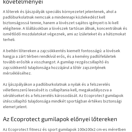
követelményei
A lőterek és íjászpályák speciális környezetet jelentenek, ahol a
padlóburkolatnak nemcsak a mindennapi közlekedést kell
biztonságossá tennie, hanem a lövészet sajátos igényeit is ki kell
elégítenie. A lőállásokban a lövészek tartósan állnak, koncentrálnak és
ismétlődő mozdulatokat végeznek, ami az ízületeket és a hátizmokat
terheli.
A beltéri lőtereken a zajcsökkentés kiemelt fontosságú: a lövések
hangja a zárt térben rendkívül erős, és a kemény padlófelületek
tovább erősítik a visszhangot. A gumilap rezgéscsillapító és
zajcsökkentő tulajdonsága hozzájárul a lőtér zajszintjének
mérsékléséhez.
Az íjászpályákon a padlóburkolatnak a nyilak és a felszerelés
véletlenszerű leesését is csillapítania kell, megakadályozva a
sérüléseket és a felszerelés károsodását. Az Ecoprotect gumilapok
ütéscsillapító tulajdonsága mindkét sportágban értékes biztonsági
elemet jelent.
Az Ecoprotect gumilapok előnyei lőtereken
Az Ecoprotect fitnesz és sport gumilapok 100x100x2 cm-es méretben