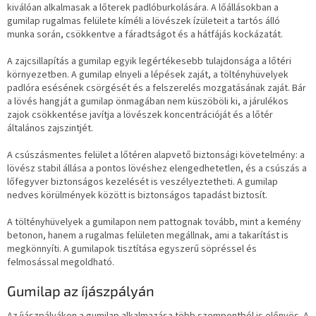
kiválóan alkalmasak a lőterek padlóburkolására. A lőállásokban a
gumilap rugalmas felülete kíméli a lövészek ízületeit a tartós álló
munka során, csökkentve a fáradtságot és a hátfájás kockázatát.
A zajcsillapítás a gumilap egyik legértékesebb tulajdonsága a lőtéri
környezetben. A gumilap elnyeli a lépések zaját, a töltényhüvelyek
padlóra esésének csörgését és a felszerelés mozgatásának zaját. Bár
a lövés hangját a gumilap önmagában nem küszöböli ki, a járulékos
zajok csökkentése javítja a lövészek koncentrációját és a lőtér
általános zajszintjét.
A csúszásmentes felület a lőtéren alapvető biztonsági követelmény: a
lövész stabil állása a pontos lövéshez elengedhetetlen, és a csúszás a
lőfegyver biztonságos kezelését is veszélyeztetheti. A gumilap
nedves körülmények között is biztonságos tapadást biztosít.
A töltényhüvelyek a gumilapon nem pattognak tovább, mint a kemény
betonon, hanem a rugalmas felületen megállnak, ami a takarítást is
megkönnyíti. A gumilapok tisztítása egyszerű söpréssel és
felmosással megoldható.
Gumilap az íjászpályán