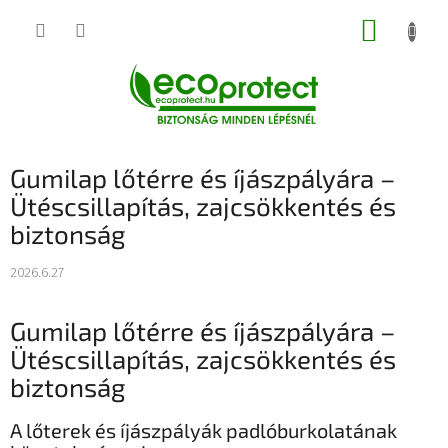
Ugrás
KOSÁR
a
fő
tartalomhoz
Gumilap lőtérre és íjászpályára –
Ütéscsillapítás, zajcsökkentés és
biztonság
2026.6.27
Gumilap lőtérre és íjászpályára –
Ütéscsillapítás, zajcsökkentés és
biztonság
A lőterek és íjászpályák padlóburkolatának