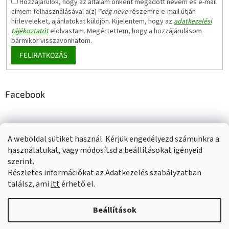
Hozzájárulok, hogy az általam önként megadott nevem és e-mail
címem felhasználásával a(z)
*cég neve
részemre e-mail útján
hírleveleket, ajánlatokat küldjön. Kijelentem, hogy az
adatkezelési
tájékoztatót
elolvastam. Megértettem, hogy a hozzájárulásom
bármikor visszavonhatom.
FELIRATKOZÁS
Facebook
A weboldal sütiket használ. Kérjük engedélyezd számunkra a
Adatkezelési tájékoztató
Elérhetőségeink
Impresszum
használatukat, vagy módosítsd a beállításokat igényeid
Üzleti feltételek (ÁSZF)
Jótállási tájékoztató
szerint.
Szállítási információk
Részletes információkat az Adatkezelés szabályzatban
találsz, ami
itt
érhető el.
Beállítások
Shoptet készítette