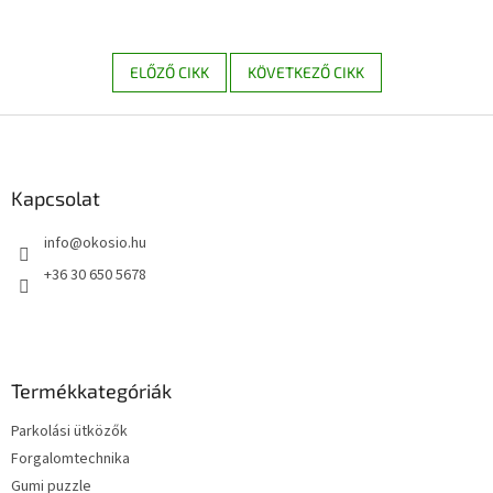
ELŐZŐ CIKK
KÖVETKEZŐ CIKK
L
á
b
l
Kapcsolat
é
info
@
okosio.hu
c
+36 30 650 5678
Termékkategóriák
Parkolási ütközők
Forgalomtechnika
Gumi puzzle