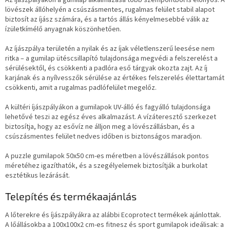
Az íjászpályákon a gumilap alkalmazása több szempontból is előnyös. A
lövészek állóhelyén a csúszásmentes, rugalmas felület stabil alapot
biztosít az íjász számára, és a tartós állás kényelmesebbé válik az
ízületkímélő anyagnak köszönhetően.
Az íjászpálya területén a nyilak és az íjak véletlenszerű leesése nem
ritka – a gumilap ütéscsillapító tulajdonsága megvédi a felszerelést a
sérülésektől, és csökkenti a padlóra eső tárgyak okozta zajt. Az íj
karjának és a nyílvesszők sérülése az értékes felszerelés élettartamát
csökkenti, amit a rugalmas padlófelület megelőz.
A kültéri íjászpályákon a gumilapok UV-álló és fagyálló tulajdonsága
lehetővé teszi az egész éves alkalmazást. A vízáteresztő szerkezet
biztosítja, hogy az esővíz ne álljon meg a lövészállásban, és a
csúszásmentes felület nedves időben is biztonságos maradjon.
A puzzle gumilapok 50x50 cm-es méretben a lövészállások pontos
méretéhez igazíthatók, és a szegélyelemek biztosítják a burkolat
esztétikus lezárását.
Telepítés és termékaajánlás
A lőterekre és íjászpályákra az alábbi Ecoprotect termékek ajánlottak.
A lőállásokba a 100x100x2 cm-es fitnesz és sport gumilapok ideálisak: a