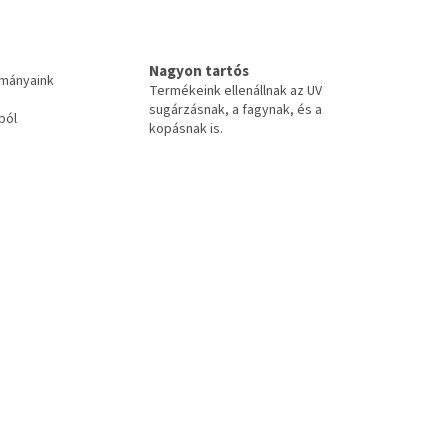
Nagyon tartós
tmányaink
Termékeink ellenállnak az UV
sugárzásnak, a fagynak, és a
ból
kopásnak is.