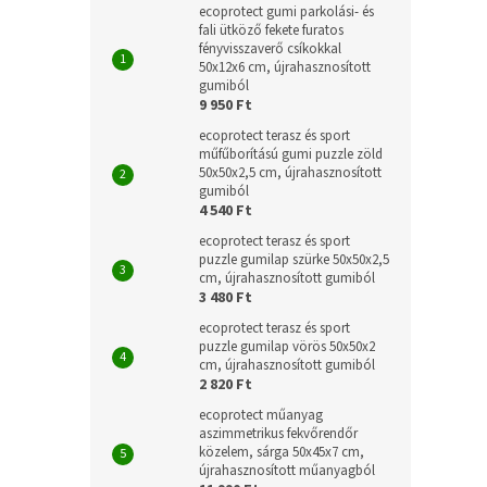
ecoprotect gumi parkolási- és
fali ütköző fekete furatos
fényvisszaverő csíkokkal
50x12x6 cm, újrahasznosított
gumiból
9 950 Ft
ecoprotect terasz és sport
műfűborítású gumi puzzle zöld
50x50x2,5 cm, újrahasznosított
gumiból
4 540 Ft
ecoprotect terasz és sport
puzzle gumilap szürke 50x50x2,5
cm, újrahasznosított gumiból
3 480 Ft
ecoprotect terasz és sport
puzzle gumilap vörös 50x50x2
cm, újrahasznosított gumiból
2 820 Ft
ecoprotect műanyag
aszimmetrikus fekvőrendőr
közelem, sárga 50x45x7 cm,
újrahasznosított műanyagból