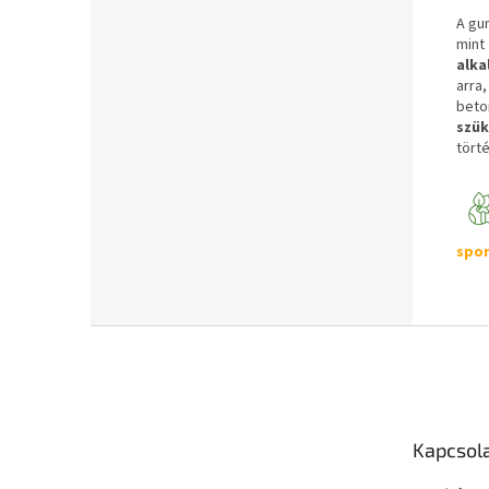
A gu
min
alka
arra
beto
szük
tört
spor
L
á
b
l
é
Kapcsol
c