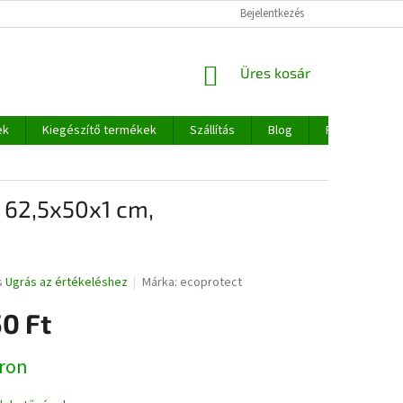
Bejelentkezés
KOSÁR
Üres kosár
ek
Kiegészítő termékek
Szállítás
Blog
Rólunk
e 62,5x50x1 cm,
s
Ugrás az értékeléshez
Márka:
ecoprotect
0 Ft
:
ron