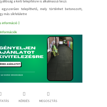
gyállóság a kinti telepítésre is alkalmassá teszi.
✔
egyszerűen telepíthető, mely történhet betonozott,
gy más síkfelületre
s információ
i Információk
TATÁS
KÉRDÉS
MEGOSZTÁS