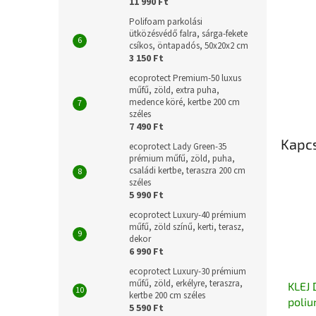
11 990 Ft
Polifoam parkolási
ütközésvédő falra, sárga-fekete
csíkos, öntapadós, 50x20x2 cm
3 150 Ft
ecoprotect Premium-50 luxus
műfű, zöld, extra puha,
medence köré, kertbe 200 cm
széles
7 490 Ft
Kapc
ecoprotect Lady Green-35
prémium műfű, zöld, puha,
családi kertbe, teraszra 200 cm
széles
5 990 Ft
ecoprotect Luxury-40 prémium
műfű, zöld színű, kerti, terasz,
dekor
6 990 Ft
ecoprotect Luxury-30 prémium
műfű, zöld, erkélyre, teraszra,
KLEJ 
kertbe 200 cm széles
poliu
5 590 Ft