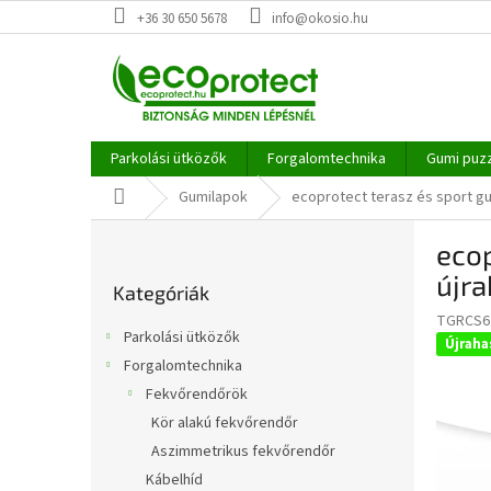
Ugrás
+36 30 650 5678
info@okosio.hu
a
fő
tartalomhoz
Parkolási ütközők
Forgalomtechnika
Gumi puz
Kezdőlap
Gumilapok
ecoprotect terasz és sport gu
O
ecop
l
Kategóriák
d
újra
Kategóriák
átugrása
a
TGRCS6
l
Parkolási ütközők
Újraha
s
Forgalomtechnika
ó
Fekvőrendőrök
p
a
Kör alakú fekvőrendőr
n
Aszimmetrikus fekvőrendőr
e
Kábelhíd