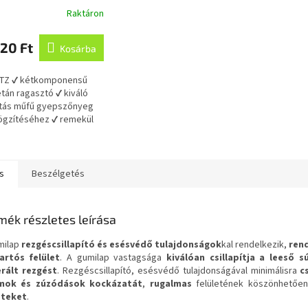
ragasztó,
Raktáron
mponensű zöld 19,2
20 Ft
Kosárba
 TZ ✔ kétkomponensű
etán ragasztó ✔ kiváló
ztás műfű gyepszőnyeg
ögzítéséhez ✔ remekül
lható gumiburkolat és
köző...
s
Beszélgetés
mék részletes leírása
milap
rezgéscsillapító és esésvédő tulajdonságok
kal rendelkezik,
rend
artós felület
. A gumilap vastagsága
kiválóan csillapítja a leeső s
rált rezgést
. Rezgéscsillapító, esésvédő tulajdonságával minimálisra
c
amok és zúzódások kockázatát
,
rugalmas
felületének köszönhetőe
eteket
.