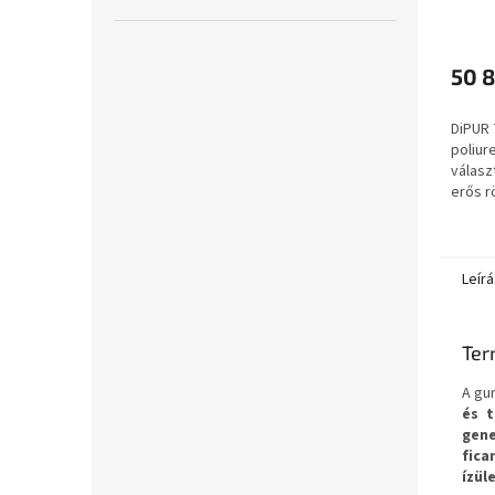
műfű
kétko
kg
50 8
DiPUR
poliur
válas
erős r
haszná
gumiüt
Leírá
Ter
A gu
és t
gene
fic
ízül