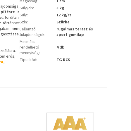
Magasság
:
1 cm
lajdonsága,
Súly/db
:
3 kg
epítésre is
Súly
:
12 kg/cs
ll fordítani
Szín
:
Szürke
y történhet
pjában
nem
Jellemző
rugalmas terasz és
agasztással
tulajdonságok
:
sport gumilap
Minimális
rendelhető
4 db
sználásra.
mennyiség
:
szen erős,
Tipuskód
:
TG RCS
ra,