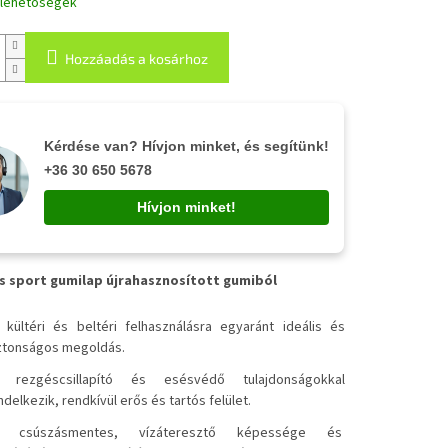
i lehetőségek
Hozzáadás a kosárhoz
Kérdése van? Hívjon minket, és segítünk!
+36 30 650 5678
Hívjon minket!
s sport gumilap újrahasznosított gumiból
✔
kültéri és beltéri felhasználásra egyaránt ideális és
ztonságos megoldás.
✔
rezgéscsillapító és esésvédő tulajdonságokkal
ndelkezik, rendkívül erős és tartós felület.
✔
csúszásmentes, vízáteresztő képessége és