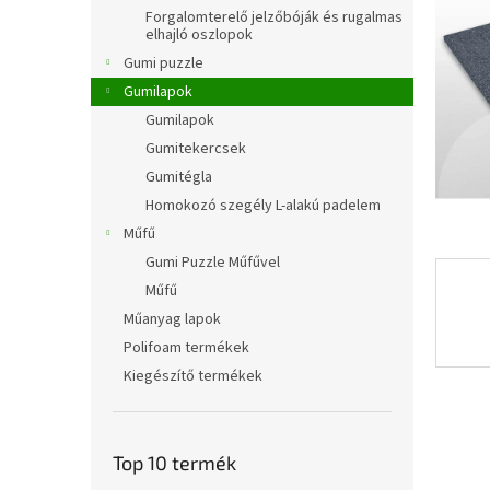
l
Forgalomterelő jelzőbóják és rugalmas
elhajló oszlopok
Gumi puzzle
Gumilapok
Gumilapok
Gumitekercsek
Gumitégla
Homokozó szegély L-alakú padelem
Műfű
Gumi Puzzle Műfűvel
Műfű
Műanyag lapok
Polifoam termékek
Kiegészítő termékek
Top 10 termék