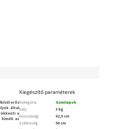
Kiegészítő paraméterek
kívül erős
Kategória
:
Gumilapok
úlyok által
Súly
:
3 kg
sökkenti a
Hosszúság
:
62,5 cm
n
kíméli az
Szélesség
:
50 cm