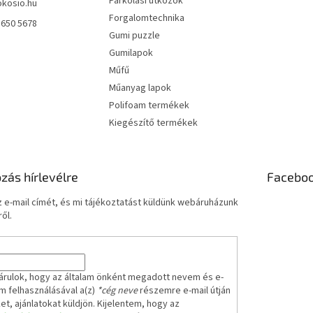
Parkolási ütközők
okosio.hu
Forgalomtechnika
 650 5678
Gumi puzzle
Gumilapok
Műfű
Műanyag lapok
Polifoam termékek
Kiegészítő termékek
ozás hírlevélre
Facebo
 e-mail címét, és mi tájékoztatást küldünk webáruházunk
ől.
árulok, hogy az általam önként megadott nevem és e-
m felhasználásával a(z)
*cég neve
részemre e-mail útján
ket, ajánlatokat küldjön. Kijelentem, hogy az