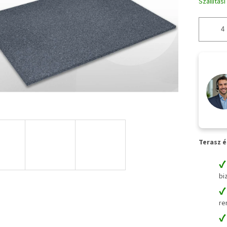
Szállítás
Terasz é
bi
re