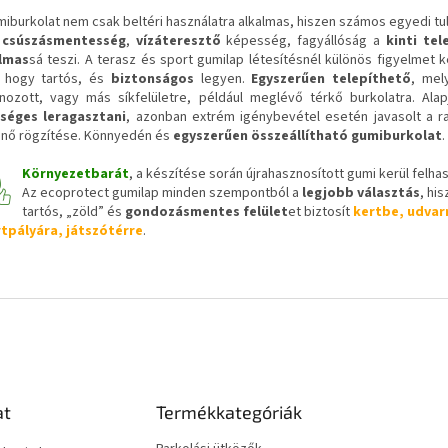
miburkolat nem csak beltéri használatra alkalmas, hiszen számos egyedi tu
t
csúszásmentesség
,
vízáteresztő
képesség, fagyállóság a
kinti tel
lmas
sá teszi. A terasz és sport gumilap létesítésnél különös figyelmet ke
, hogy tartós, és
biztonságos
legyen.
Egyszerűen telepíthető
, mel
nozott, vagy más síkfelületre, például meglévő térkő burkolatra. Ala
séges leragasztani
, azonban extrém igénybevétel esetén javasolt a r
énő rögzítése. Könnyedén és
egyszerűen összeállítható gumiburkolat
.
Környezetbarát
, a készítése során újrahasznosított gumi kerül felha
Az ecoprotect gumilap minden szempontból a
legjobb választás
, hi
tartós, „zöld” és
gondozásmentes felület
et biztosít
kertbe, udvar
tpályára, játszótérre
.
at
Termékkategóriák