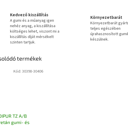
Kedvező kiszállítás
Környezetbarát
A gumi és a műanyag igen
Környezetbarát gyár
nehéz anyag, a kiszállítása
teljes egészében
költséges lehet, viszont mi a
újrahasznosított gumi
kiszállítás díját mérsékelt
készülnek.
szinten tartjuk.
solódó termékek
Kód:
30398-30406
DIPUR TZ A/B
retán gumi- és