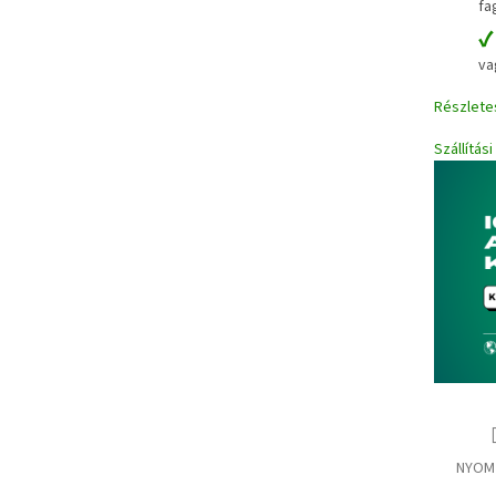
fa
va
Részlete
Szállítás
NYOM