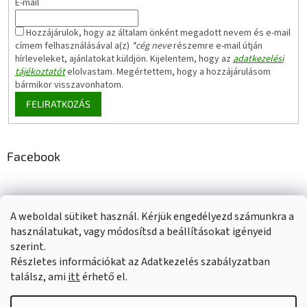
E-mail
Hozzájárulok, hogy az általam önként megadott nevem és e-mail
címem felhasználásával a(z)
*cég neve
részemre e-mail útján
hírleveleket, ajánlatokat küldjön. Kijelentem, hogy az
adatkezelési
tájékoztatót
elolvastam. Megértettem, hogy a hozzájárulásom
bármikor visszavonhatom.
FELIRATKOZÁS
Facebook
A weboldal sütiket használ. Kérjük engedélyezd számunkra a
Adatkezelési tájékoztató
Elérhetőségeink
Impresszum
használatukat, vagy módosítsd a beállításokat igényeid
Üzleti feltételek (ÁSZF)
Jótállási tájékoztató
szerint.
Szállítási információk
Részletes információkat az Adatkezelés szabályzatban
találsz, ami
itt
érhető el.