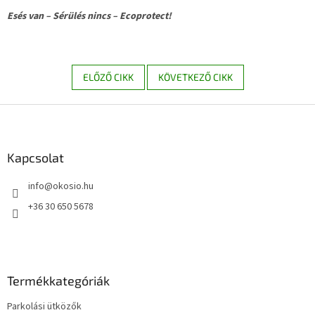
Esés van – Sérülés nincs – Ecoprotect!
ELŐZŐ CIKK
KÖVETKEZŐ CIKK
L
á
b
l
Kapcsolat
é
info
@
okosio.hu
c
+36 30 650 5678
Termékkategóriák
Parkolási ütközők