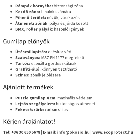
Rámpák környéke:
biztonsági zóna
Kezdő zóna:
tanulók számára
Pihenő terület:
nézők, várakozók
Átmeneti zónák:
pálya és járda között
BMX, roller pályák:
hasonló igények
Gumilap előnyök
Ütéscsillapítás:
eséskor véd
Szabványos:
MSZ EN 1177 megfelelő
Tartós:
ellenáll a gördeszkáknak
Graffiti-álló:
könnyen tisztítható
Színes:
zónák jelölésére
Ajánlott termékek
Puzzle gumilap 4 cm:
maximális védelem
Lejtős szegélyelem:
biztonságos átmenet
Fekete/szürke:
urban stílus
Kérjen árajánlatot!
Tel: +36 30 650 5678 | E-mail: info@okosio.hu | www.ecoprotect.hu