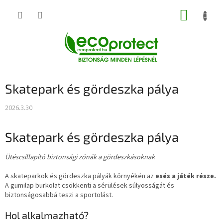
Ugrás
KOSÁR
a
fő
tartalomhoz
Skatepark és gördeszka pálya
2026.3.30
Skatepark és gördeszka pálya
Ütéscsillapító biztonsági zónák a gördeszkásoknak
A skateparkok és gördeszka pályák környékén az
esés a játék része.
A gumilap burkolat csökkenti a sérülések súlyosságát és
biztonságosabbá teszi a sportolást.
Hol alkalmazható?