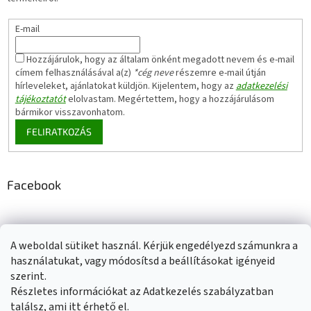
E-mail
Hozzájárulok, hogy az általam önként megadott nevem és e-mail
címem felhasználásával a(z)
*cég neve
részemre e-mail útján
hírleveleket, ajánlatokat küldjön. Kijelentem, hogy az
adatkezelési
tájékoztatót
elolvastam. Megértettem, hogy a hozzájárulásom
bármikor visszavonhatom.
FELIRATKOZÁS
Facebook
A weboldal sütiket használ. Kérjük engedélyezd számunkra a
Adatkezelési tájékoztató
Elérhetőségeink
Impresszum
használatukat, vagy módosítsd a beállításokat igényeid
Üzleti feltételek (ÁSZF)
Jótállási tájékoztató
szerint.
Szállítási információk
Részletes információkat az Adatkezelés szabályzatban
találsz, ami
itt
érhető el.