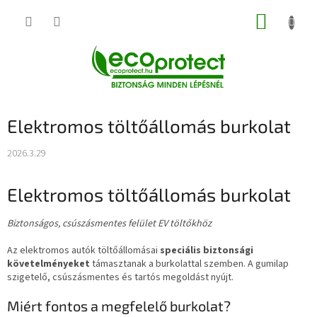
Ugrás
KOSÁR
a
fő
tartalomhoz
Elektromos töltőállomás burkolat
2026.3.29
Elektromos töltőállomás burkolat
Biztonságos, csúszásmentes felület EV töltőkhöz
Az elektromos autók töltőállomásai
speciális biztonsági
követelményeket
támasztanak a burkolattal szemben. A gumilap
szigetelő, csúszásmentes és tartós megoldást nyújt.
Miért fontos a megfelelő burkolat?