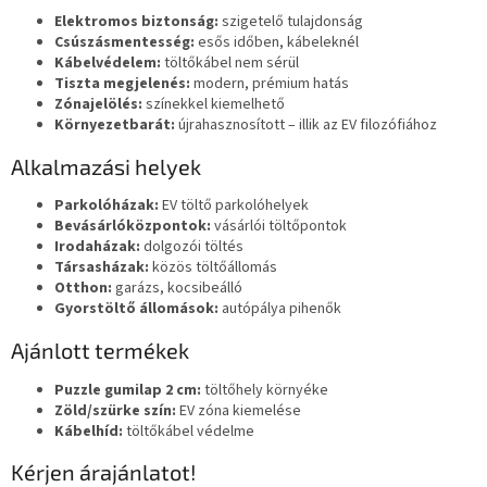
Elektromos biztonság:
szigetelő tulajdonság
Csúszásmentesség:
esős időben, kábeleknél
Kábelvédelem:
töltőkábel nem sérül
Tiszta megjelenés:
modern, prémium hatás
Zónajelölés:
színekkel kiemelhető
Környezetbarát:
újrahasznosított – illik az EV filozófiához
Alkalmazási helyek
Parkolóházak:
EV töltő parkolóhelyek
Bevásárlóközpontok:
vásárlói töltőpontok
Irodaházak:
dolgozói töltés
Társasházak:
közös töltőállomás
Otthon:
garázs, kocsibeálló
Gyorstöltő állomások:
autópálya pihenők
Ajánlott termékek
Puzzle gumilap 2 cm:
töltőhely környéke
Zöld/szürke szín:
EV zóna kiemelése
Kábelhíd:
töltőkábel védelme
Kérjen árajánlatot!