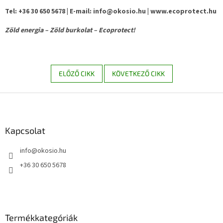
Tel: +36 30 650 5678 | E-mail: info@okosio.hu | www.ecoprotect.hu
Zöld energia – Zöld burkolat – Ecoprotect!
ELŐZŐ CIKK
KÖVETKEZŐ CIKK
L
á
b
l
Kapcsolat
é
info
@
okosio.hu
c
+36 30 650 5678
Termékkategóriák