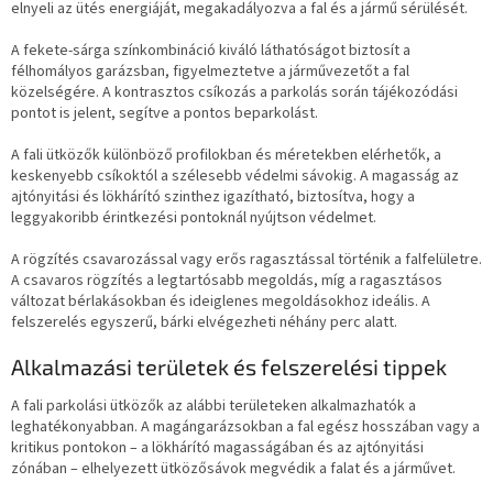
elnyeli az ütés energiáját, megakadályozva a fal és a jármű sérülését.
A fekete-sárga színkombináció kiváló láthatóságot biztosít a
félhomályos garázsban, figyelmeztetve a járművezetőt a fal
közelségére. A kontrasztos csíkozás a parkolás során tájékozódási
pontot is jelent, segítve a pontos beparkolást.
A fali ütközők különböző profilokban és méretekben elérhetők, a
keskenyebb csíkoktól a szélesebb védelmi sávokig. A magasság az
ajtónyitási és lökhárító szinthez igazítható, biztosítva, hogy a
leggyakoribb érintkezési pontoknál nyújtson védelmet.
A rögzítés csavarozással vagy erős ragasztással történik a falfelületre.
A csavaros rögzítés a legtartósabb megoldás, míg a ragasztásos
változat bérlakásokban és ideiglenes megoldásokhoz ideális. A
felszerelés egyszerű, bárki elvégezheti néhány perc alatt.
Alkalmazási területek és felszerelési tippek
A fali parkolási ütközők az alábbi területeken alkalmazhatók a
leghatékonyabban. A magángarázsokban a fal egész hosszában vagy a
kritikus pontokon – a lökhárító magasságában és az ajtónyitási
zónában – elhelyezett ütközősávok megvédik a falat és a járművet.