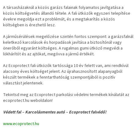
A társasházaknál a közös garázs falainak folyamatos javítgatása a
közös költségvetés állandó tétele. A fali ütközők egyszeri telepítése
évekre megoldja ezt a problémát, és a megtakarítás a közös
költségben is érezhető lesz.
A járműsérülések megelőzése szintén fontos szempont: a garázsfalnál
keletkező karcolások és horpadások javítása a biztosítónál vagy
önerőből egyaránt költséges. A rugalmas gumi ütköző megvédi a
lökhárítót és az ajtókat, megóvva a jármű értékét.
Az Ecoprotect fali ütközők tartóssága 10 év felett van, ami rendkívül
alacsony éves költséget jelent. Az újrahasznosított alapanyagból
készült termékek a fenntarthatóság szempontjából is pozitív
választást jelentenek.
Tekintsd meg az Ecoprotect parkolási védelmi termékek kínálatát az
ecoprotect.hu weboldalon!
Védett fal – Karcolásmentes autó – Ecoprotect falvédő!
www.ecoprotect.hu