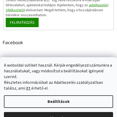
címem felhasználásával a(z)
*cég neve
részemre e-mail útján
hírleveleket, ajánlatokat küldjön. Kijelentem, hogy az
adatkezelési
tájékoztatót
elolvastam. Megértettem, hogy a hozzájárulásom
bármikor visszavonhatom.
FELIRATKOZÁS
Facebook
A weboldal sütiket használ. Kérjük engedélyezd számunkra a
Adatkezelési tájékoztató
Elérhetőségeink
Impresszum
használatukat, vagy módosítsd a beállításokat igényeid
Üzleti feltételek (ÁSZF)
Jótállási tájékoztató
szerint.
Szállítási információk
Részletes információkat az Adatkezelés szabályzatban
találsz, ami
itt
érhető el.
Beállítások
Shoptet készítette