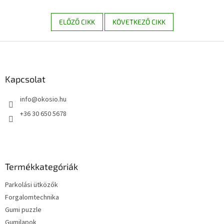
ELŐZŐ CIKK
KÖVETKEZŐ CIKK
L
á
b
l
Kapcsolat
é
info
@
okosio.hu
c
+36 30 650 5678
Termékkategóriák
Parkolási ütközők
Forgalomtechnika
Gumi puzzle
Gumilapok