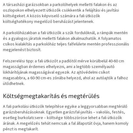
A társasházi garázsokban a parkolóhelyek melletti falakon és az
oszlopokon elhelyezett ütközők csökkentik a felújítási és javítási
költségeket. A közös képviselő számára a fali ütközők
költséghatékony megelőző beruházást jelentenek.
A parkolóházakban a fali ütközők a szűk fordulóknál, a rámpák mentén
és a gyalogos járatok melletti falakon alkalmazhatók. A folyamatos
csíkos kialakítás a parkolóház teljes falfelülete mentén professzionális
megjelenést biztosít.
Felszerelési tipp: a fali ütközőt a padlótól mérve körülbelül 40-60 cm
magasságban érdemes elhelyezni, ami a legtöbb személyautó
lökhárítójának magasságával egyezik. Az ajtóvédelmi csíkot
magasabbra, a 60-90 cm-es zónába helyezd, ahol az autóajtók a falhoz
ütődhetnek.
Költségmegtakarítás és megtérülés
A fali parkolási ütközők telepítése egyike a leggyorsabban megtérülő
garázsberuházásoknak. Egyetlen garázsfal-javítás – vakolás, festés,
esetleg burkolatcsere – költsége többszöröse lehet a fali ütközők
árának. A megelőzés tehát nemcsak a fal állapotát óvja, hanem komoly
pénzt is megtakarít.