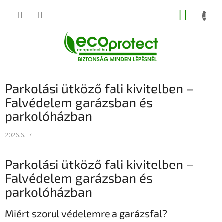
Ugrás
KOSÁR
a
fő
tartalomhoz
Parkolási ütköző fali kivitelben –
Falvédelem garázsban és
parkolóházban
2026.6.17
Parkolási ütköző fali kivitelben –
Falvédelem garázsban és
parkolóházban
Miért szorul védelemre a garázsfal?