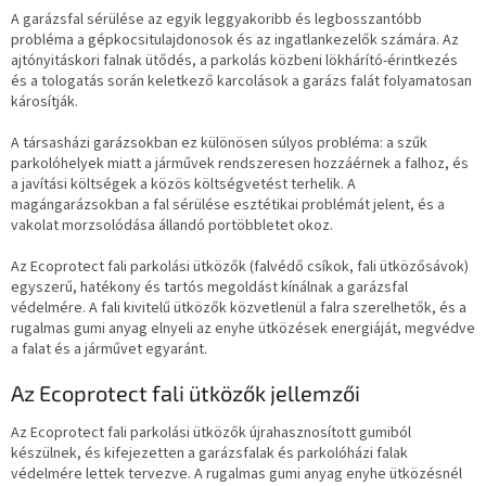
A garázsfal sérülése az egyik leggyakoribb és legbosszantóbb
probléma a gépkocsitulajdonosok és az ingatlankezelők számára. Az
ajtónyitáskori falnak ütődés, a parkolás közbeni lökhárító-érintkezés
és a tologatás során keletkező karcolások a garázs falát folyamatosan
károsítják.
A társasházi garázsokban ez különösen súlyos probléma: a szűk
parkolóhelyek miatt a járművek rendszeresen hozzáérnek a falhoz, és
a javítási költségek a közös költségvetést terhelik. A
magángarázsokban a fal sérülése esztétikai problémát jelent, és a
vakolat morzsolódása állandó portöbbletet okoz.
Az Ecoprotect fali parkolási ütközők (falvédő csíkok, fali ütközősávok)
egyszerű, hatékony és tartós megoldást kínálnak a garázsfal
védelmére. A fali kivitelű ütközők közvetlenül a falra szerelhetők, és a
rugalmas gumi anyag elnyeli az enyhe ütközések energiáját, megvédve
a falat és a járművet egyaránt.
Az Ecoprotect fali ütközők jellemzői
Az Ecoprotect fali parkolási ütközők újrahasznosított gumiból
készülnek, és kifejezetten a garázsfalak és parkolóházi falak
védelmére lettek tervezve. A rugalmas gumi anyag enyhe ütközésnél