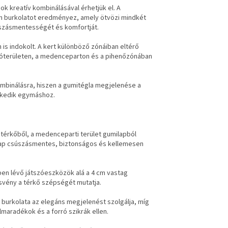
 kreatív kombinálásával érhetjük el. A
n burkolatot eredményez, amely ötvözi mindkét
súszásmentességét és komfortját.
is indokolt. A kert különböző zónáiban eltérő
átszóterületen, a medenceparton és a pihenőzónában
mbinálásra, hiszen a gumitégla megjelenése a
szkedik egymáshoz.
a térkőből, a medenceparti terület gumilapból
milap csúszásmentes, biztonságos és kellemesen
ében lévő játszóeszközök alá a 4 cm vastag
svény a térkő szépségét mutatja.
ő burkolata az elegáns megjelenést szolgálja, míg
elmaradékok és a forró szikrák ellen.