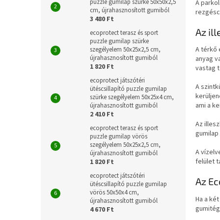
puzzle gumilap szürke 50x50x2,5
A parkol
cm, újrahasznosított gumiból
rezgéscs
3 480 Ft
Az il
ecoprotect terasz és sport
puzzle gumilap szürke
A térkő 
szegélyelem 50x25x2,5 cm,
újrahasznosított gumiból
anyag va
1 820 Ft
vastag 
ecoprotect játszótéri
A szintk
ütéscsillapító puzzle gumilap
kerüljen
szürke szegélyelem 50x25x4 cm,
ami a k
újrahasznosított gumiból
2 410 Ft
Az illes
ecoprotect terasz és sport
gumilap 
puzzle gumilap vörös
szegélyelem 50x25x2,5 cm,
A vízelv
újrahasznosított gumiból
felület 
1 820 Ft
ecoprotect játszótéri
Az Ec
ütéscsillapító puzzle gumilap
vörös 50x50x4 cm,
Ha a két
újrahasznosított gumiból
gumitégl
4 670 Ft