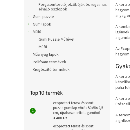
l
Forgalomterelő jelzőbóják és rugalmas
A kerti
elhajló oszlopok
hagyomá
anyag er
Gumi puzzle
Gumilapok
A kombin
Műfű
igények 
a gumil
Gumi Puzzle Műfűvel
Műfű
Az Ecop
hagyomán
Műanyag lapok
Polifoam termékek
Gyako
Kiegészítő termékek
A kerti 
készülhe
puha fel
Top 10 termék
A kerti 
ecoprotect terasz és sport
ütéscsil
puzzle gumilap vörös 50x50x2,5
cm, újrahasznosított gumiból
A terasz
3 480 Ft
a grille
ecoprotect terasz és sport