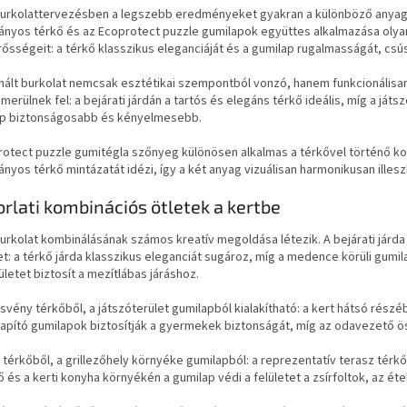
 burkolattervezésben a legszebb eredményeket gyakran a különböző anyagok
nyos térkő és az Ecoprotect puzzle gumilapok együttes alkalmazása olya
ősségeit: a térkő klasszikus eleganciáját és a gumilap rugalmasságát, c
ált burkolat nemcsak esztétikai szempontból vonzó, hanem funkcionálisan 
merülnek fel: a bejárati járdán a tartós és elegáns térkő ideális, míg a j
ap biztonságosabb és kényelmesebb.
rotect puzzle gumitégla szőnyeg különösen alkalmas a térkővel történő ko
yos térkő mintázatát idézi, így a két anyag vizuálisan harmonikusan ille
rlati kombinációs ötletek a kertbe
burkolat kombinálásának számos kreatív megoldása létezik. A bejárati járd
t: a térkő járda klasszikus eleganciát sugároz, míg a medence körüli gu
ületet biztosít a mezítlábas járáshoz.
ösvény térkőből, a játszóterület gumilapból kialakítható: a kert hátsó rész
lapító gumilapok biztosítják a gyermekek biztonságát, míg az odavezető ö
 térkőből, a grillezőhely környéke gumilapból: a reprezentatív terasz térk
ző és a kerti konyha környékén a gumilap védi a felületet a zsírfoltok, az ét