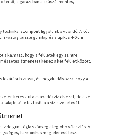
bíró térkő, a garázsban a csúszásmentes,
ny technikai szempont figyelembe veendő. A két
cm vastag puzzle gumilap és a tipikus 4-6 cm
 alkalmazz, hogy a felületek egy szintre
ermészetes átmenetet képez a két felület között,
s lezárást biztosít, és megakadályozza, hogy a
kezetén keresztül a csapadékvíz elvezet, de a két
 talaj lejtése biztosítsa a víz elvezetését.
 átmenet
puzzle gumitégla szőnyeg a legjobb választás. A
t egységes, harmonikus megjelenésű lesz.