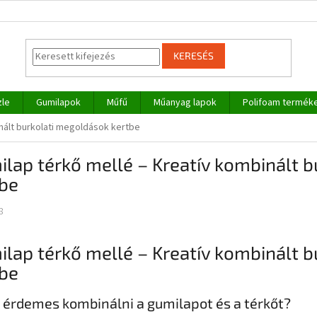
KERESÉS
zle
Gumilapok
Műfű
Műanyag lapok
Polifoam termék
nált burkolati megoldások kertbe
lap térkő mellé – Kreatív kombinált 
tbe
8
lap térkő mellé – Kreatív kombinált 
tbe
 érdemes kombinálni a gumilapot és a térkőt?