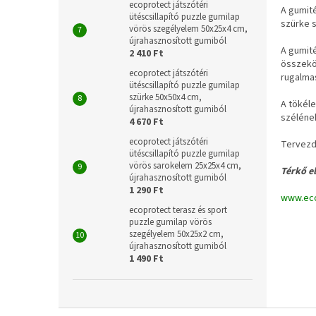
ecoprotect játszótéri
A gumité
ütéscsillapító puzzle gumilap
szürke s
vörös szegélyelem 50x25x4 cm,
újrahasznosított gumiból
A gumité
2 410 Ft
összeköt
ecoprotect játszótéri
rugalma
ütéscsillapító puzzle gumilap
szürke 50x50x4 cm,
A tökéle
újrahasznosított gumiból
szélének
4 670 Ft
ecoprotect játszótéri
Tervezd
ütéscsillapító puzzle gumilap
vörös sarokelem 25x25x4 cm,
Térkő e
újrahasznosított gumiból
1 290 Ft
www.eco
ecoprotect terasz és sport
puzzle gumilap vörös
szegélyelem 50x25x2 cm,
újrahasznosított gumiból
1 490 Ft
L