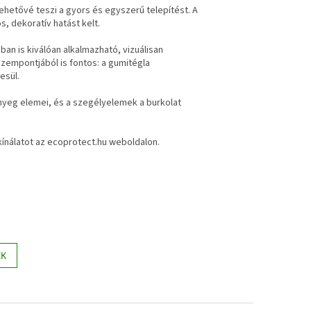
ehetővé teszi a gyors és egyszerű telepítést. A
s, dekoratív hatást kelt.
ban is kiválóan alkalmazható, vizuálisan
szempontjából is fontos: a gumitégla
esül.
őnyeg elemei, és a szegélyelemek a burkolat
ínálatot az ecoprotect.hu weboldalon.
KK