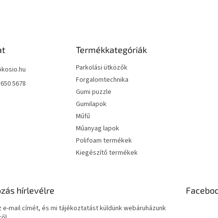
at
Termékkategóriák
Parkolási ütközők
okosio.hu
Forgalomtechnika
 650 5678
Gumi puzzle
Gumilapok
Műfű
Műanyag lapok
Polifoam termékek
Kiegészítő termékek
ozás hírlevélre
Facebo
 e-mail címét, és mi tájékoztatást küldünk webáruházunk
ől.