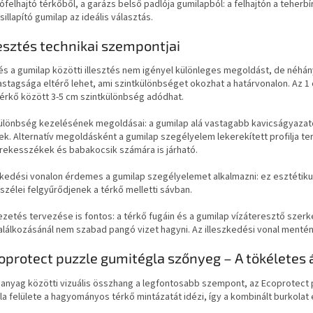
ófelhajtó térkőből, a garázs belső padlója gumilapból: a felhajtón a teher
illapító gumilap az ideális választás.
lesztés technikai szempontjai
és a gumilap közötti illesztés nem igényel különleges megoldást, de néhá
stagsága eltérő lehet, ami szintkülönbséget okozhat a határvonalon. Az 1 
térkő között 3-5 cm szintkülönbség adódhat.
ülönbség kezelésének megoldásai: a gumilap alá vastagabb kavicságyazatot
ek. Alternatív megoldásként a gumilap szegélyelem lekerekített profilja t
erekesszékek és babakocsik számára is járható.
zkedési vonalon érdemes a gumilap szegélyelemet alkalmazni: ez esztétiku
szélei felgyűrődjenek a térkő melletti sávban.
ezetés tervezése is fontos: a térkő fugáin és a gumilap vízáteresztő szer
találkozásánál nem szabad pangó vizet hagyni. Az illeszkedési vonal mentén a
oprotect puzzle gumitégla szőnyeg – A tökéletes
 anyag közötti vizuális összhang a legfontosabb szempont, az Ecoprotect 
a felülete a hagyományos térkő mintázatát idézi, így a kombinált burkola