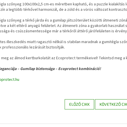
gla szőnyeg 100x100x2,5 cm-es méretben kapható, és a puzzle kialakítás l
zín a legtöbb térkővel harmonizál, de a zöld és a vörös változat kontraszto
gla szőnyeg a térkő járda és a gumilap játszóterület közötti átmeneti zóná
ve a két eltérő anyagú felületet. Az átmeneti zóna a gyakorlati használat 
ssága és csúszásmentessége már a térkőről áttérő járófelületen is érvény
tes illeszkedés miatt ragasztó nélkül is stabilan maradnak a gumitégla sz
 professzionális lezárását biztosítják.
 meg az álmod kertburkolatát az Ecoprotect termékeivel! Tekintsd meg a k
leganciája – Gumilap biztonsága – Ecoprotect kombináció!
protect.hu
ELŐZŐ CIKK
KÖVETKEZŐ CI