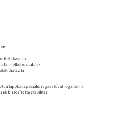
ően:
örített kavics)
ás nélkül is stabilak!
lakíthatsz ki
tt a lapokat speciális ragasztóval rögzíteni a
ek biztosította stabilitás.