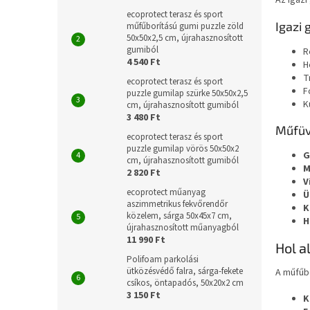
Az igazi
ecoprotect terasz és sport
Igazi 
műfűborítású gumi puzzle zöld
50x50x2,5 cm, újrahasznosított
gumiból
R
4 540 Ft
H
T
ecoprotect terasz és sport
F
puzzle gumilap szürke 50x50x2,5
K
cm, újrahasznosított gumiból
3 480 Ft
Műfüv
ecoprotect terasz és sport
puzzle gumilap vörös 50x50x2
G
cm, újrahasznosított gumiból
M
2 820 Ft
V
ecoprotect műanyag
Ü
aszimmetrikus fekvőrendőr
K
közelem, sárga 50x45x7 cm,
H
újrahasznosított műanyagból
11 990 Ft
Hol a
Polifoam parkolási
ütközésvédő falra, sárga-fekete
A műfűb
csíkos, öntapadós, 50x20x2 cm
3 150 Ft
K