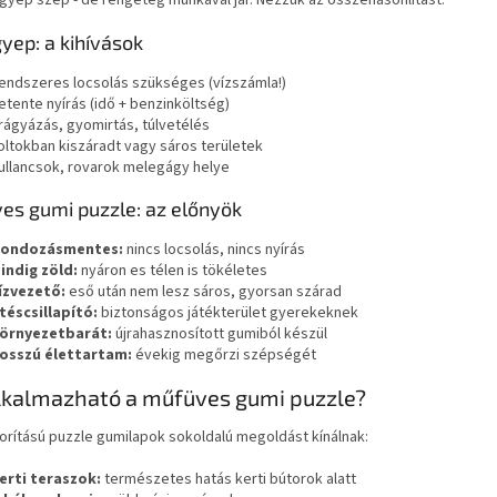
 gyep szép - de rengeteg munkával jár. Nézzük az összehasonlítást:
gyep: a kihívások
endszeres locsolás szükséges (vízszámla!)
etente nyírás (idő + benzinköltség)
rágyázás, gyomirtás, túlvetélés
oltokban kiszáradt vagy sáros területek
ullancsok, rovarok melegágy helye
es gumi puzzle: az előnyök
ondozásmentes:
nincs locsolás, nincs nyírás
indig zöld:
nyáron es télen is tökéletes
ízvezető:
eső után nem lesz sáros, gyorsan szárad
téscsillapító:
biztonságos játékterület gyerekeknek
örnyezetbarát:
újrahasznosított gumiból készül
osszú élettartam:
évekig megőrzi szépségét
lkalmazható a műfüves gumi puzzle?
orítású puzzle gumilapok sokoldalú megoldást kínálnak:
erti teraszok:
természetes hatás kerti bútorok alatt