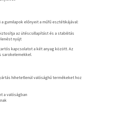
i a gumilapok előnyeit a műfű esztétikájával:
tosítja az ütéscsillapítást és a stabilitás
lenést nyújt
 tartós kapcsolatot a két anyag között. Az
s sarokelemekkel.
yártás hihetetlenül valósághű termékeket hoz
nt a valóságban
tnak