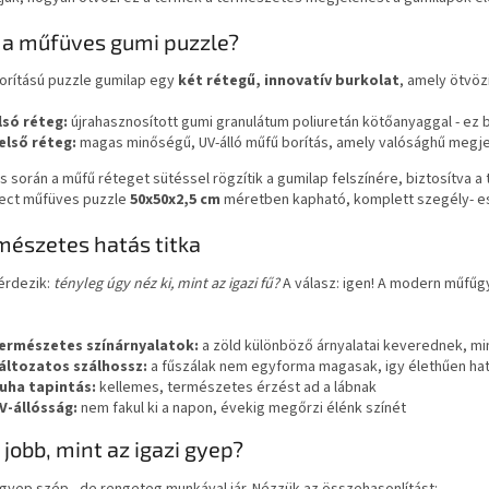
 a műfüves gumi puzzle?
orítású puzzle gumilap egy
két rétegű, innovatív burkolat
, amely ötvöz
lsó réteg:
újrahasznosított gumi granulátum poliuretán kötőanyaggal - ez biz
első réteg:
magas minőségű, UV-álló műfű borítás, amely valósághű megje
s során a műfű réteget sütéssel rögzítik a gumilap felszínére, biztosítva a
ect műfüves puzzle
50x50x2,5 cm
méretben kapható, komplett szegély- e
mészetes hatás titka
érdezik:
tényleg úgy néz ki, mint az igazi fű?
A válasz: igen! A modern műfűg
ermészetes színárnyalatok:
a zöld különböző árnyalatai keverednek, mi
áltozatos szálhossz:
a fűszálak nem egyforma magasak, igy élethűen ha
uha tapintás:
kellemes, természetes érzést ad a lábnak
V-állósság:
nem fakul ki a napon, évekig megőrzi élénk színét
 jobb, mint az igazi gyep?