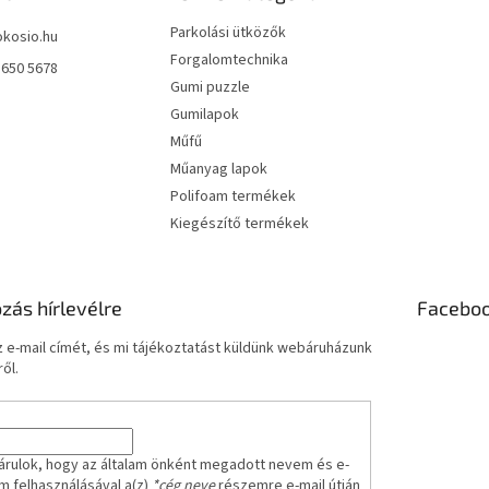
Parkolási ütközők
okosio.hu
Forgalomtechnika
 650 5678
Gumi puzzle
Gumilapok
Műfű
Műanyag lapok
Polifoam termékek
Kiegészítő termékek
ozás hírlevélre
Facebo
 e-mail címét, és mi tájékoztatást küldünk webáruházunk
ől.
árulok, hogy az általam önként megadott nevem és e-
m felhasználásával a(z)
*cég neve
részemre e-mail útján