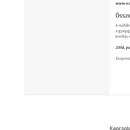
www.ec
Össz
A műfűb
a gyepgo
borítás 
Zöld, pu
Ecoprote
L
á
b
l
é
Kapcsol
c