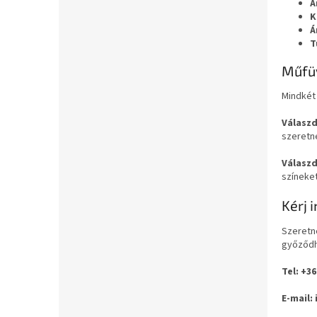
A
K
Á
T
Műfüv
Mindkét 
Válaszd
szeretné
Válaszd
színeket
Kérj 
Szeretn
győződh
Tel: +36
E-mail: