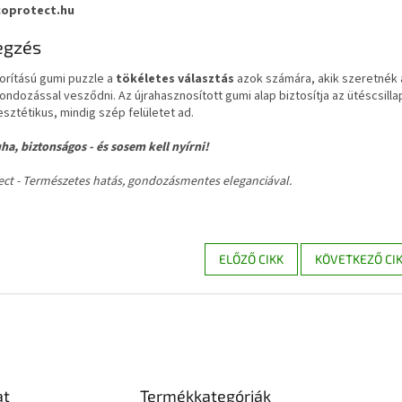
oprotect.hu
egzés
orítású gumi puzzle a
tökéletes választás
azok számára, akik szeretnék 
ndozással vesződni. Az újrahasznosított gumi alap biztosítja az ütéscsilla
esztétikus, mindig szép felületet ad.
ha, biztonságos - és sosem kell nyírni!
ct - Természetes hatás, gondozásmentes eleganciával.
ELŐZŐ CIKK
KÖVETKEZŐ CI
at
Termékkategóriák