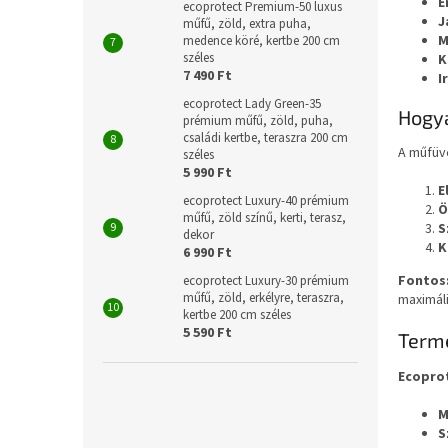
E
ecoprotect Premium-50 luxus
J
műfű, zöld, extra puha,
M
medence köré, kertbe 200 cm
széles
K
7 490 Ft
I
ecoprotect Lady Green-35
Hogya
prémium műfű, zöld, puha,
családi kertbe, teraszra 200 cm
A műfüv
széles
5 990 Ft
E
ecoprotect Luxury-40 prémium
Ö
műfű, zöld színű, kerti, terasz,
S
dekor
K
6 990 Ft
Fontos
ecoprotect Luxury-30 prémium
műfű, zöld, erkélyre, teraszra,
maximáli
kertbe 200 cm széles
5 590 Ft
Term
Ecoprot
M
S