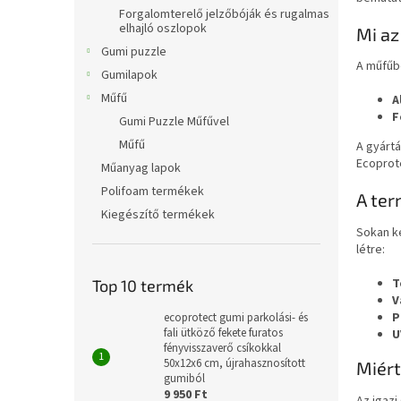
l
Forgalomterelő jelzőbóják és rugalmas
elhajló oszlopok
Mi az
Gumi puzzle
A műfűb
Gumilapok
Műfű
A
F
Gumi Puzzle Műfűvel
Műfű
A gyártá
Ecoprot
Műanyag lapok
Polifoam termékek
A ter
Kiegészítő termékek
Sokan k
létre:
T
Top 10 termék
V
P
ecoprotect gumi parkolási- és
fali ütköző fekete furatos
U
fényvisszaverő csíkokkal
50x12x6 cm, újrahasznosított
Miért
gumiból
9 950 Ft