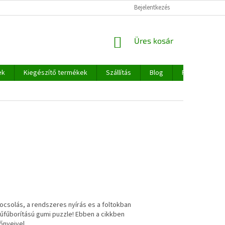
Bejelentkezés
KOSÁR
Üres kosár
ek
Kiegészítő termékek
Szállítás
Blog
Rólunk
ocsolás, a rendszeres nyírás es a foltokban
műfűborítású gumi puzzle! Ebben a cikkben
őnyeivel.