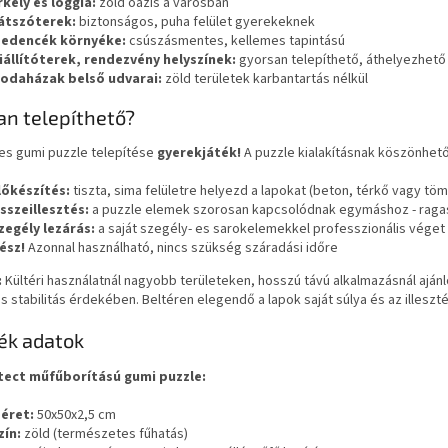
rkély es loggia:
zöld oázis a városban
átszóterek:
biztonságos, puha felület gyerekeknek
edencék környéke:
csúszásmentes, kellemes tapintású
iállítóterek, rendezvény helyszínek:
gyorsan telepíthető, áthelyezhető
rodaházak belső udvarai:
zöld területek karbantartás nélkül
n telepíthető?
es gumi puzzle telepítése
gyerekjáték!
A puzzle kialakításnak köszönhet
lőkészítés:
tiszta, sima felületre helyezd a lapokat (beton, térkő vagy töm
sszeillesztés:
a puzzle elemek szorosan kapcsolódnak egymáshoz - ragaszt
zegély lezárás:
a saját szegély- es sarokelemekkel professzionális véget a
ész!
Azonnal használható, nincs szükség száradási időre
:
Kültéri használatnál nagyobb területeken, hosszú távú alkalmazásnál ajánlo
s stabilitás érdekében. Beltéren elegendő a lapok saját súlya és az illesztés
ék adatok
ect műfűborítású gumi puzzle:
éret:
50x50x2,5 cm
zín:
zöld (természetes fűhatás)