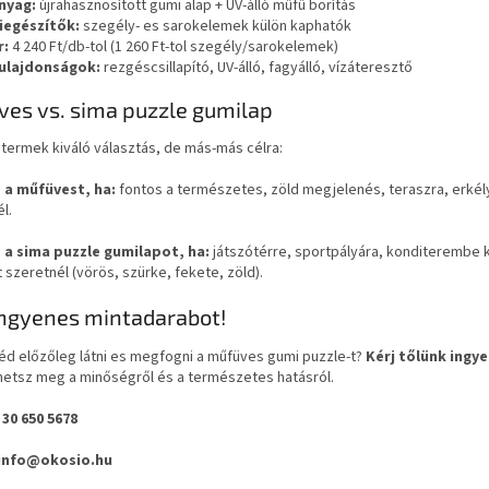
nyag:
újrahasznosított gumi alap + UV-álló műfű borítás
iegészítők:
szegély- es sarokelemek külön kaphatók
r:
4 240 Ft/db-tol (1 260 Ft-tol szegély/sarokelemek)
ulajdonságok:
rezgéscsillapító, UV-álló, fagyálló, vízáteresztő
es vs. sima puzzle gumilap
termek kiváló választás, de más-más célra:
 a műfüvest, ha:
fontos a természetes, zöld megjelenés, teraszra, erkély
l.
 a sima puzzle gumilapot, ha:
játszótérre, sportpályára, konditerembe ke
 szeretnél (vörös, szürke, fekete, zöld).
ingyenes mintadarabot!
éd előzőleg látni es megfogni a műfüves gumi puzzle-t?
Kérj tőlünk ingy
etsz meg a minőségről és a természetes hatásról.
 30 650 5678
 info@okosio.hu