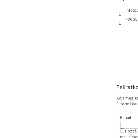
info
@
+36 30
Feliratk
Adja meg az
új termékeir
E-mail
Hozzáj
mail címe