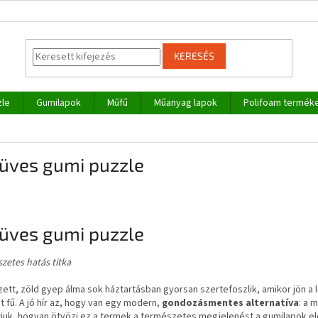
KERESÉS
zle
Gumilapok
Műfű
Műanyag lapok
Polifoam termék
üves gumi puzzle
üves gumi puzzle
zetes hatás titka
ett, zöld gyep álma sok háztartásban gyorsan szertefoszlik, amikor jön a l
t fű. A jó hír az, hogy van egy modern,
gondozásmentes alternatíva
: a 
juk, hogyan ötvözi ez a termek a természetes megjelenést a gumilapok el