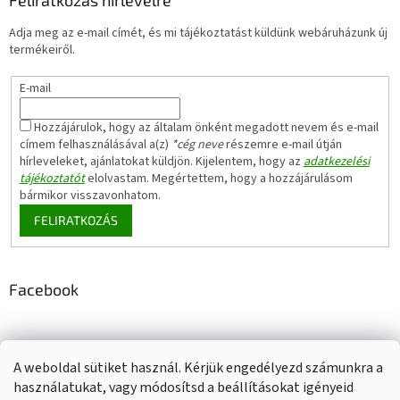
Adja meg az e-mail címét, és mi tájékoztatást küldünk webáruházunk új
termékeiről.
E-mail
Hozzájárulok, hogy az általam önként megadott nevem és e-mail
címem felhasználásával a(z)
*cég neve
részemre e-mail útján
hírleveleket, ajánlatokat küldjön. Kijelentem, hogy az
adatkezelési
tájékoztatót
elolvastam. Megértettem, hogy a hozzájárulásom
bármikor visszavonhatom.
FELIRATKOZÁS
Facebook
A weboldal sütiket használ. Kérjük engedélyezd számunkra a
Adatkezelési tájékoztató
Elérhetőségeink
Impresszum
használatukat, vagy módosítsd a beállításokat igényeid
Üzleti feltételek (ÁSZF)
Jótállási tájékoztató