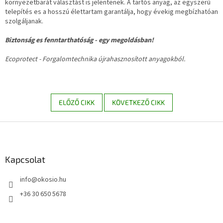
környezetbarát választást is jelentenek. A tartós anyag, az egyszerű
telepítés es a hosszú élettartam garantálja, hogy évekig megbízhatóan
szolgáljanak.
Biztonság es fenntarthatóság - egy megoldásban!
Ecoprotect - Forgalomtechnika újrahasznosított anyagokból.
ELŐZŐ CIKK
KÖVETKEZŐ CIKK
L
á
b
l
Kapcsolat
é
info
@
okosio.hu
c
+36 30 650 5678