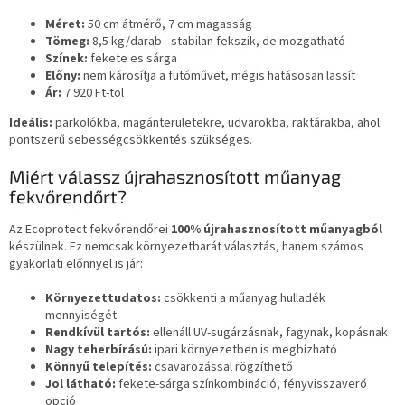
Méret:
50 cm átmérő, 7 cm magasság
Tömeg:
8,5 kg/darab - stabilan fekszik, de mozgatható
Színek:
fekete es sárga
Előny:
nem károsítja a futóművet, mégis hatásosan lassít
Ár:
7 920 Ft-tol
Ideális:
parkolókba, magánterületekre, udvarokba, raktárakba, ahol
pontszerű sebességcsökkentés szükséges.
Miért válassz újrahasznosított műanyag
fekvőrendőrt?
Az Ecoprotect fekvőrendőrei
100% újrahasznosított műanyagból
készülnek. Ez nemcsak környezetbarát választás, hanem számos
gyakorlati előnnyel is jár:
Környezettudatos:
csökkenti a műanyag hulladék
mennyiségét
Rendkívül tartós:
ellenáll UV-sugárzásnak, fagynak, kopásnak
Nagy teherbírású:
ipari környezetben is megbízható
Könnyű telepítés:
csavarozással rögzíthető
Jol látható:
fekete-sárga színkombináció, fényvisszaverő
opció