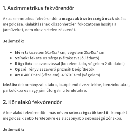
1. Aszimmetrikus fekvőrendőr
Az aszimmetrikus fekvőrendőr a
magasabb sebességű utak
ideális
megoldása. Kialakításának köszönhetően fokozatosan lassítja a
járműveket, nem okoz hirtelen zökkenőt.
Jellemzők:
Méret:
közelem 50x45x7 cm, végelem 25x45x7 cm
Színek:
fekete es sárga (váltakozva jól látható)
Rögzítés:
csavarozással (közelem 4 db, végelem 2 db dübel)
Opció:
fényvisszaverő prizmák beépíthetők
Ár:
8 480 Ft-tol (közelem), 4 970 Ft-tol (végelem)
Ideális:
önkormányzati utakra, lakópihenő övezetekbe, benzinkutakra,
parkolókba es nagy járműforgalmú területekre.
2. Kör alakú fekvőrendőr
A kör alakú fekvőrendőr - más néven
sebességcsökkentő
- kompakt
megoldás kisebb területekre es alacsonyabb sebességű zónákba.
Jellemzők: