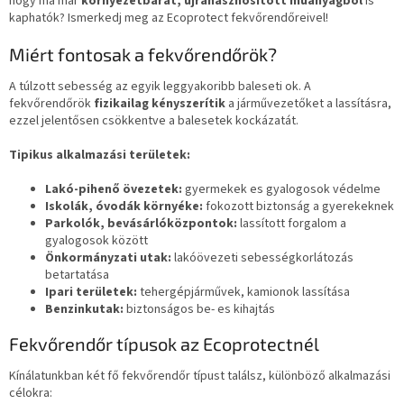
hogy ma mar
környezetbarát, újrahasznosított műanyagból
is
kaphatók? Ismerkedj meg az Ecoprotect fekvőrendőreivel!
Miért fontosak a fekvőrendőrök?
A túlzott sebesség az egyik leggyakoribb baleseti ok. A
fekvőrendőrök
fizikailag kényszerítik
a járművezetőket a lassításra,
ezzel jelentősen csökkentve a balesetek kockázatát.
Tipikus alkalmazási területek:
Lakó-pihenő övezetek:
gyermekek es gyalogosok védelme
Iskolák, óvodák környéke:
fokozott biztonság a gyerekeknek
Parkolók, bevásárlóközpontok:
lassított forgalom a
gyalogosok között
Önkormányzati utak:
lakóövezeti sebességkorlátozás
betartatása
Ipari területek:
tehergépjárművek, kamionok lassítása
Benzinkutak:
biztonságos be- es kihajtás
Fekvőrendőr típusok az Ecoprotectnél
Kínálatunkban két fő fekvőrendőr típust találsz, különböző alkalmazási
célokra: