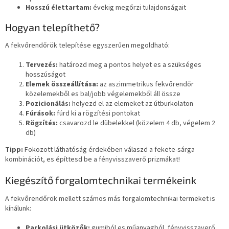
Hosszú élettartam:
évekig megőrzi tulajdonságait
Hogyan telepíthető?
A fekvőrendőrök telepítése egyszerűen megoldható:
Tervezés:
határozd meg a pontos helyet es a szükséges
hosszúságot
Elemek összeállítása:
az aszimmetrikus fekvőrendőr
közelemekből es bal/jobb végelemekből áll össze
Pozicionálás:
helyezd el az elemeket az útburkolaton
Fúrások:
fúrd ki a rögzítési pontokat
Rögzítés:
csavarozd le dübelekkel (közelem 4 db, végelem 2
db)
Tipp:
Fokozott láthatóság érdekében válaszd a fekete-sárga
kombinációt, es építtesd be a fényvisszaverő prizmákat!
Kiegészítő forgalomtechnikai termékeink
A fekvőrendőrök mellett számos más forgalomtechnikai termeket is
kínálunk:
Parkolási ütközők:
gumiból es műanyagból, fényvisszaverő