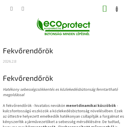
Ugrás
KOSÁR
a
fő
tartalomhoz
Fekvőrendőrök
2026.2.8
Fekvőrendőrök
Hatékony sebességcsökkentés es közlekedésbiztonság fenntartható
megoldással
A fekvőrendőrök - hivatalos nevükön
menetdinamikai küszöbök
-
kulcsfontosságú eszközök a közlekedésbiztonság növelésében. Ezek
az úttestre helyezett emelkedők hatékonyan csillapítják a forgalmat es
kényszerítik a járművezetőket a sebesség mérséklésére. De tudtad,