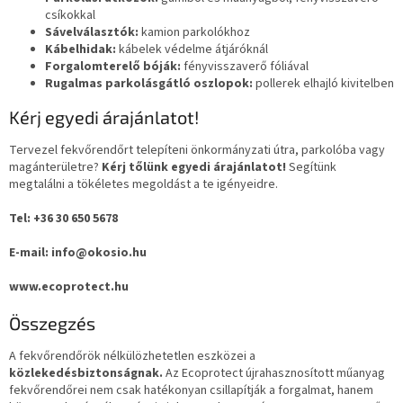
csíkokkal
Sávelválasztók:
kamion parkolókhoz
Kábelhidak:
kábelek védelme átjáróknál
Forgalomterelő bóják:
fényvisszaverő fóliával
Rugalmas parkolásgátló oszlopok:
pollerek elhajló kivitelben
Kérj egyedi árajánlatot!
Tervezel fekvőrendőrt telepíteni önkormányzati útra, parkolóba vagy
magánterületre?
Kérj tőlünk egyedi árajánlatot!
Segítünk
megtalálni a tökéletes megoldást a te igényeidre.
Tel: +36 30 650 5678
E-mail: info@okosio.hu
www.ecoprotect.hu
Összegzés
A fekvőrendőrök nélkülözhetetlen eszközei a
közlekedésbiztonságnak.
Az Ecoprotect újrahasznosított műanyag
fekvőrendőrei nem csak hatékonyan csillapítják a forgalmat, hanem