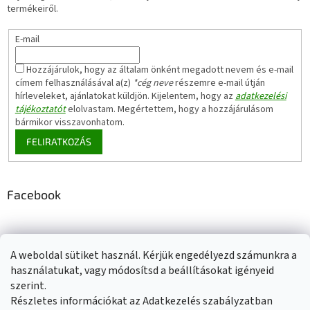
termékeiről.
E-mail
Hozzájárulok, hogy az általam önként megadott nevem és e-mail
címem felhasználásával a(z)
*cég neve
részemre e-mail útján
hírleveleket, ajánlatokat küldjön. Kijelentem, hogy az
adatkezelési
tájékoztatót
elolvastam. Megértettem, hogy a hozzájárulásom
bármikor visszavonhatom.
FELIRATKOZÁS
Facebook
A weboldal sütiket használ. Kérjük engedélyezd számunkra a
Adatkezelési tájékoztató
Elérhetőségeink
Impresszum
használatukat, vagy módosítsd a beállításokat igényeid
Üzleti feltételek (ÁSZF)
Jótállási tájékoztató
szerint.
Szállítási információk
Részletes információkat az Adatkezelés szabályzatban