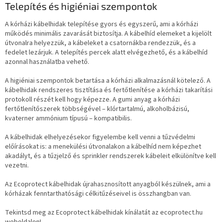
Telepítés és higiéniai szempontok
A kórházi kábelhidak telepítése gyors és egyszerű, ami a kórházi
működés minimális zavarását biztosítja. A kábelhíd elemeket a kijelölt
útvonalra helyezzük, a kábeleket a csatornákba rendezzük, és a
fedelet lezárjuk. A telepítés percek alatt elvégezhető, és a kábelhíd
azonnal használatba vehető.
A higiéniai szempontok betartása a kórházi alkalmazásnál kötelező. A
kábelhidak rendszeres tisztítása és fertőtlenítése a kórházi takarítási
protokoll részét kell hogy képezze. A gumi anyag a kórházi
fertőtlenítőszerek többségével – klórtartalmú, alkoholbázisú,
kvaterner ammónium típusú – kompatibilis.
A kábelhidak elhelyezésekor figyelembe kell venni a tűzvédelmi
előírásokat is: a menekülési útvonalakon a kábelhíd nem képezhet
akadályt, és a tűzjelző és sprinkler rendszerek kábeleit elkülönítve kell
vezetni.
Az Ecoprotect kábelhidak újrahasznosított anyagból készülnek, ami a
kórházak fenntarthatósági célkitűzéseivel is összhangban van.
Tekintsd meg az Ecoprotect kábelhidak kínálatát az ecoprotect.hu
weboldalon!