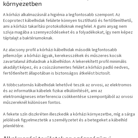
környezetben
A kórházi alkalmazásnál a higiénia a legfontosabb szempont. Az
Ecoprotect kábelhidak felülete könnyen tisztítható és fertőtleníthető,
ami a kórházi takarítási protokolloknak megfelel. A gumi anyag nem
szívja magába a szennyeződéseket és a folyadékokat, így nem képez
táptalajt a baktériumoknak.
Az alacsony profil a kórházi kábelhidak második legfontosabb
jellemzője: a kórházi ágyak, kerekesszékek és műszeres kocsik
zavartalanul áthaladnak a kábelhídon. A lekerekített profil minimális
akadályt képez, és a csúszásmentes felület a kórházi padló nedves,
fertőtlenített állapotában is biztonságos átkelést biztosít.
A többcsatornás kábelhidak lehetővé teszik az orvosi, az elektromos
és az informatikai kábelek fizikai elkülönítését, ami az
elektromágneses interferencia csökkentése szempontjából az orvosi
műszereknél különösen fontos.
A fekete szín diszkréten illeszkedik a kórházi környezetbe, míg a sárga
jelölések figyelmeztetik a személyzetet és a betegeket a kábelhíd
jelenlétére.