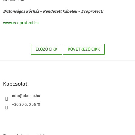
Biztonságos kórház – Rendezett kábelek – Ecoprotect!
www.ecoprotect.hu
ELŐZŐ CIKK
KÖVETKEZŐ CIKK
L
á
b
l
Kapcsolat
é
info
@
okosio.hu
c
+36 30 650 5678