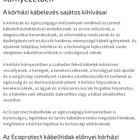
A kórházi kábelezés sajátos kihívásai
A kórházak és egészségügyi intézmények rendkívül összetett
kábelinfrastruktúrával rendelkeznek: az orvosi műszerek, a
diagnosztikai berendezések, az informatikai rendszerek és az
épületgépészeti eszközök hatalmas mennyiségű kábelt igényelnek. Az
épületek felújítása, bővítése és a technológiai fejlesztések során
ideiglenes kábelátvezetések is szükségessé válnak.
A kórházi környezetben a szabadon fekvő kábelek különösen
veszélyesek: a betegek, a kerekesszékesek, a hordágyat toló ápolók
és a sürgősségi személyzet számára a botlásveszély közvetlenül az
egészség és az élet kockázatát jelenti. A kórházi folyosókon a
kerekesszékek, az ágyak és a műszeres kocsik forgalma folyamatos,
és a kábelen való áthaladás balesethez vagy a kábel sérüléséhez
vezethet.
Az Ecoprotect kábelhidak az egészségügyi környezetben is
biztonságos, higiénikus és tartós kábelátvezetési megoldást kínálnak,
megfelelve a kórházi higiéniai és biztonsági előírásoknak.
Az Ecoprotect kábelhidak előnyei kórházi