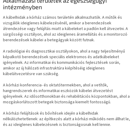
Alkalmazási területek az egészségügyi
intézményben
A kábelhidak a kórház számos területén alkalmazhatók. A műtők és
vizsgálók ideiglenes kábelezésénél, amikor a berendezések
átrendezése vagy felújítás miatt a kábeleket a padlón kell átvezetni. A
sürgősségi osztályon, ahol az ideiglenes áramellátás és a monitorozó
berendezések kábelei a betegágyak között futnak.
A radiológiai és diagnosztikai osztályokon, ahol a nagy teljesítményű
képalkotó berendezések speciális elektromos és adatkábeleket
igényelnek. Az informatikai és kommunikációs fejlesztések során,
amikor az új hálózati infrastruktúra kiépítéséig ideiglenes
kábelátvezetésre van szükség.
A kórházi konferencia- és oktatótermekben, ahol a vetítők,
hangrendszerek és informatikai eszközök kábelei átvezetést
igényelnek. Az idősotthonokban és rehabilitációs központokban, ahol a
mozgáskorlátozott betegek biztonsága kiemelt fontosságú.
A kórházi felújítások és bővítések idején a kábelhidak
nélkülözhetetlenek: az építkezés alatt a kórházi működés nem állhat le,
és az ideiglenes kábelezésnek is biztonságosnak kell lennie.