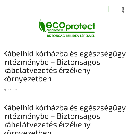
Ugrás
KOSÁR
a
fő
tartalomhoz
Kábelhíd kórházba és egészségügyi
intézménybe – Biztonságos
kábelátvezetés érzékeny
környezetben
2026.7.5
Kábelhíd kórházba és egészségügyi
intézménybe – Biztonságos
kábelátvezetés érzékeny
környezetben