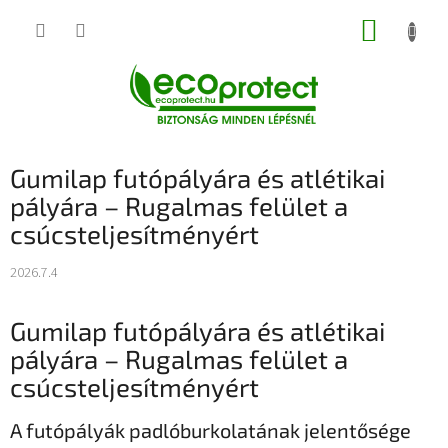
Ugrás
KOSÁR
a
fő
tartalomhoz
Gumilap futópályára és atlétikai
pályára – Rugalmas felület a
csúcsteljesítményért
2026.7.4
Gumilap futópályára és atlétikai
pályára – Rugalmas felület a
csúcsteljesítményért
A futópályák padlóburkolatának jelentősége