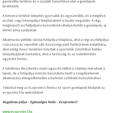
geotextília terítése és a zúzalék tömörítése után a gumilapok
lerakhatók.
A betonra történő telepítés gyorsabb és egyszerűbb, és a meglévő
aszfalt- vagy betonpálya felújításaként is kiváló megoldás. A régi,
megkopott aszfaltpályára közvetlenül ráhelyezhetők a gumilapok, új
életet adva a pályának.
Alkalmazási példák: iskolai futópálya felújítása, ahol a régi aszfaltpálya
csúszóssá és repedtté vált. Közösségi park futókörének kialakítása,
ahol eddig füves területen futottak a sportolók. Edzőtábor kültéri
futópályájának burkolása, ahol a tartósság és az ízületkímélés
egyaránt fontos.
A tökéletes illeszkedés miatt ragasztó nélkül is stabilan maradnak a
lapok, de a futópálya intenzív használata miatt a szegélyelemek
alkalmazása elengedhetetlen a burkolat szélének biztosításához.
Tekintsd meg az Ecoprotect fitnesz és sport gumilapok kínálatát az
ecoprotect.hu weboldalon!
Rugalmas pálya – Egészséges futás – Ecoprotect!
www.ecoprotect.hu