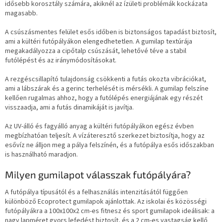
idősebb korosztály számára, akiknél az ízületi problémák kockázata
magasabb.
A csúszásmentes felület esős időben is biztonságos tapadást biztosít,
ami a kültéri futópályákon elengedhetetlen. A gumilap textúrája
megakadályozza a cipőtalp csúszását, lehetővé téve a stabil
futólépést és az iránymódosításokat.
A rezgéscsillapító tulajdonság csökkenti a futás okozta vibrációkat,
ami a lábszárak és a gerinc terhelését is mérsékli. A gumilap felszíne
kellően rugalmas ahhoz, hogy a futólépés energiájának egy részét
visszaadja, ami a futás dinamikáját is javítja.
Az UV-álló és fagyálló anyag a kültéri futópályákon egész évben
megbízhatóan teljesít. A vízáteresztő szerkezet biztosítja, hogy az
esővíz ne álljon meg a pálya felszínén, és a futópálya esős időszakban
is használható maradjon.
Milyen gumilapot válasszak futópályára?
A futópálya típusától és a felhasználás intenzitásától függően
különböző Ecoprotect gumilapok ajánlottak. Az iskolai és közösségi
futópályákra a 100x100x2 cm-es fitnesz és sport gumilapok ideálisak: a
nagy lapméret gyors lefedést biztosít, és a 2 cm-es vastagság kellő