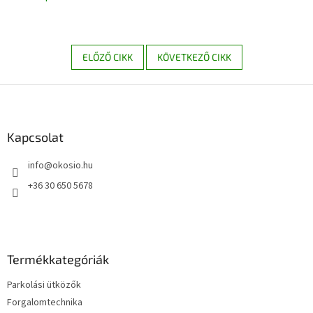
ELŐZŐ CIKK
KÖVETKEZŐ CIKK
L
á
b
l
Kapcsolat
é
info
@
okosio.hu
c
+36 30 650 5678
Termékkategóriák
Parkolási ütközők
Forgalomtechnika