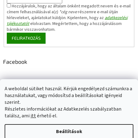
Hozzájárulok, hogy az általam önként megadott nevem és e-mail
címem felhasználásával a(z)
*cég neve
részemre e-mail útján
hírleveleket, ajánlatokat küldjön. Kijelentem, hogy az
adatkezelési
tájékoztatót
elolvastam. Megértettem, hogy a hozzájárulásom
bármikor visszavonhatom.
FELIRATKOZÁS
Facebook
A weboldal sütiket használ. Kérjük engedélyezd számunkra a
Adatkezelési tájékoztató
Elérhetőségeink
Impresszum
használatukat, vagy módosítsd a beállításokat igényeid
Üzleti feltételek (ÁSZF)
Jótállási tájékoztató
szerint.
Szállítási információk
Részletes információkat az Adatkezelés szabályzatban
találsz, ami
itt
érhető el.
Beállítások
Shoptet készítette