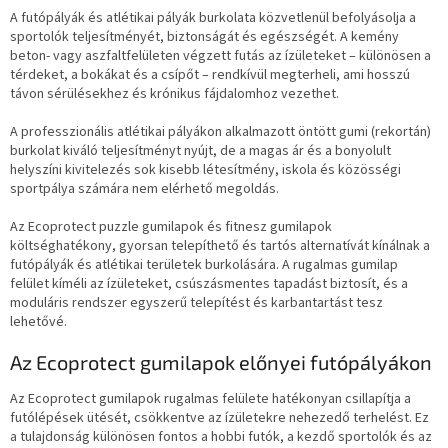
A futópályák és atlétikai pályák burkolata közvetlenül befolyásolja a
sportolók teljesítményét, biztonságát és egészségét. A kemény
beton- vagy aszfaltfelületen végzett futás az ízületeket – különösen a
térdeket, a bokákat és a csípőt – rendkívül megterheli, ami hosszú
távon sérülésekhez és krónikus fájdalomhoz vezethet.
A professzionális atlétikai pályákon alkalmazott öntött gumi (rekortán)
burkolat kiváló teljesítményt nyújt, de a magas ár és a bonyolult
helyszíni kivitelezés sok kisebb létesítmény, iskola és közösségi
sportpálya számára nem elérhető megoldás.
Az Ecoprotect puzzle gumilapok és fitnesz gumilapok
költséghatékony, gyorsan telepíthető és tartós alternatívát kínálnak a
futópályák és atlétikai területek burkolására. A rugalmas gumilap
felület kíméli az ízületeket, csúszásmentes tapadást biztosít, és a
moduláris rendszer egyszerű telepítést és karbantartást tesz
lehetővé.
Az Ecoprotect gumilapok előnyei futópályákon
Az Ecoprotect gumilapok rugalmas felülete hatékonyan csillapítja a
futólépések ütését, csökkentve az ízületekre nehezedő terhelést. Ez
a tulajdonság különösen fontos a hobbi futók, a kezdő sportolók és az