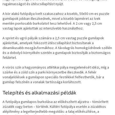
rugalmasságot és ütéscsillapítást nyújt.
A kör alakú futópálya ívelt szakaszaihoz a kisebb, 50x50 cm-es puzzle
gumilapok jobban illeszkednek, mivel a kisebb lapméret az ívek
mentén pontosabb burkolatot tesz lehetővé. A 2 cm vagy 2,5 cm
vastag lapok ajánlottak az intenzívebb használathoz.
A sprint és ugró pályák számára a 2,5 cm vastag puzzle gumilapok
ajánlottak, amelyek fokozott ütéscsillapítást biztosítanak a
dinamikusabb mozgásformákhoz. A távolugrás homokgödrének szélén
és a dobolyó környékén szintén a gumilapok biztosítják a biztonságos
felületet.
A vörös szín a hagyományos atlétikai pálya megjelenését idézi, míg a
szürke és a zöld szín a parki környezetbe illeszkedik. A fehér
vonaljelölések a gumilapon speciális festékkel felfesthetők, bár a
gumilap felszínén a vonalak tartóssága korlátozott.
Telepítés és alkalmazási példák
A futópálya gumilapos burkolása az előkészített aljzatra – tömörített
zúzalék vagy beton – történik. Kültéri futópálya esetén a zúzalékos
alépítmény a legelterjedtebb megoldás: a talaj előkészítése, a