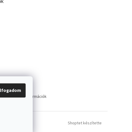
ok
lfogadom
tató
Szállítási információk
Shoptet készítette