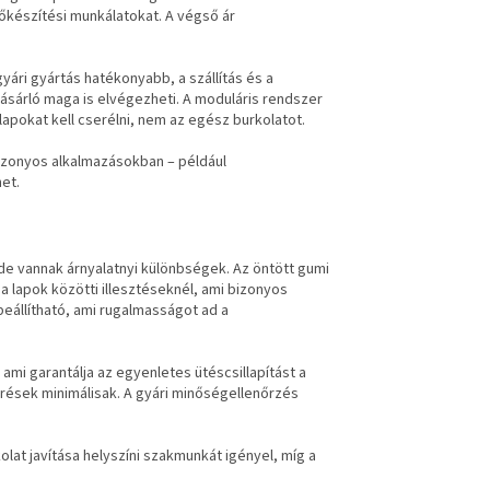
lőkészítési munkálatokat. A végső ár
ári gyártás hatékonyabb, a szállítás és a
vásárló maga is elvégezheti. A moduláris rendszer
lapokat kell cserélni, nem az egész burkolatot.
bizonyos alkalmazásokban – például
et.
de vannak árnyalatnyi különbségek. Az öntött gumi
 lapok közötti illesztéseknél, ami bizonyos
eállítható, ami rugalmasságot ad a
i garantálja az egyenletes ütéscsillapítást a
ti rések minimálisak. A gyári minőségellenőrzés
lat javítása helyszíni szakmunkát igényel, míg a