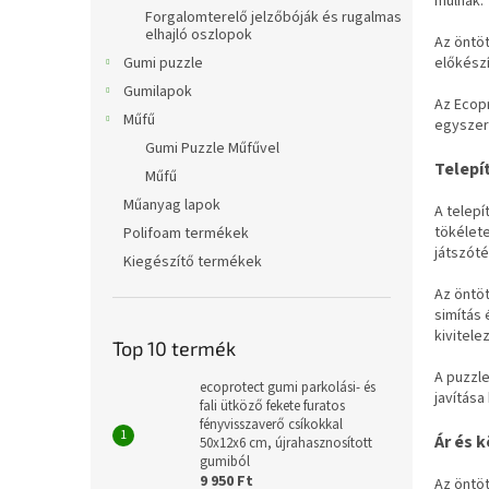
múlnak.
l
Forgalomterelő jelzőbóják és rugalmas
elhajló oszlopok
Az öntöt
előkészí
Gumi puzzle
Gumilapok
Az Ecop
Műfű
egyszer
Gumi Puzzle Műfűvel
Telepí
Műfű
Műanyag lapok
A telepí
tökélete
Polifoam termékek
játszóté
Kiegészítő termékek
Az öntöt
simítás 
kivitele
Top 10 termék
A puzzle
ecoprotect gumi parkolási- és
javítása
fali ütköző fekete furatos
fényvisszaverő csíkokkal
Ár és 
50x12x6 cm, újrahasznosított
gumiból
9 950 Ft
Az öntöt