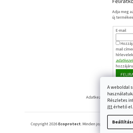
Feliratk
Adja meg az
új termékeir
E-mail
Hozzáj
mail címe
hírlevele
adatkezel
hozzájár
FELIR
A weboldal s
használatuka
Adatkezelési tájékoztató
Részletes in
itt
érhető el.
Beállítás
Copyright 2026
Ecoprotect
. Minden jog fenntartva.