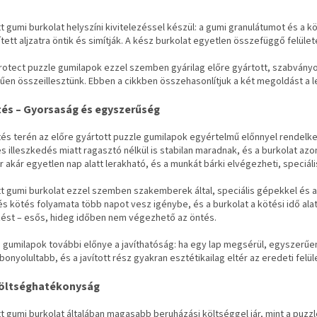
t gumi burkolat helyszíni kivitelezéssel készül: a gumi granulátumot és a 
tett aljzatra öntik és simítják. A kész burkolat egyetlen összefüggő felület
rotect puzzle gumilapok ezzel szemben gyárilag előre gyártott, szabvány
űen összeillesztünk. Ebben a cikkben összehasonlítjuk a két megoldást a
tés – Gyorsaság és egyszerűség
tés terén az előre gyártott puzzle gumilapok egyértelmű előnnyel rendelk
s illeszkedés miatt ragasztó nélkül is stabilan maradnak, és a burkolat az
r akár egyetlen nap alatt lerakható, és a munkát bárki elvégezheti, speciáli
t gumi burkolat ezzel szemben szakemberek által, speciális gépekkel és a
és kötés folyamata több napot vesz igénybe, és a burkolat a kötési idő alatt
zést – esős, hideg időben nem végezhető az öntés.
 gumilapok további előnye a javíthatóság: ha egy lap megsérül, egyszerűen
 bonyolultabb, és a javított rész gyakran esztétikailag eltér az eredeti felüle
költséghatékonyság
t gumi burkolat általában magasabb beruházási költséggel jár, mint a puzzl