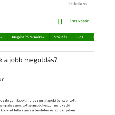
Bejelentkezés
KOSÁR
Üres kosár
ek
Kiegészítő termékek
Szállítás
Blog
Rólunk
ik a jobb megoldás?
s?
puzzle gumilapok, fitnesz gumilapok) és az öntött
s újrahasznosított gumiból készül, mindkettő
 konkrét felhasználási területen és az igényeken