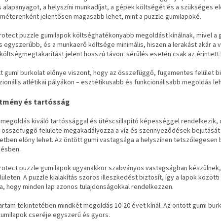
s alapanyagot, a helyszíni munkadíjat, a gépek költségét és a szükséges e
méterenként jelentősen magasabb lehet, mint a puzzle gumilapoké.
otect puzzle gumilapok költséghatékonyabb megoldást kínálnak, mivel a gy
s egyszerűbb, és a munkaerő költsége minimális, hiszen a lerakást akár a 
költségmegtakarítást jelent hosszú távon: sérülés esetén csak az érintett 
t gumi burkolat előnye viszont, hogy az összefüggő, fugamentes felület 
ionális atlétikai pályákon – esztétikusabb és funkcionálisabb megoldás leh
ítmény és tartósság
megoldás kiváló tartóssággal és ütéscsillapító képességgel rendelkezik, 
 összefüggő felülete megakadályozza a víz és szennyeződések bejutását a
tben előny lehet. Az öntött gumi vastagsága a helyszínen tetszőlegesen b
zésben.
rotect puzzle gumilapok ugyanakkor szabványos vastagságban készülnek, am
elületen. A puzzle kialakítás szoros illeszkedést biztosít, így a lapok közöt
ja, hogy minden lap azonos tulajdonságokkal rendelkezzen.
artam tekintetében mindkét megoldás 10-20 évet kínál. Az öntött gumi burko
gumilapok cseréje egyszerű és gyors.