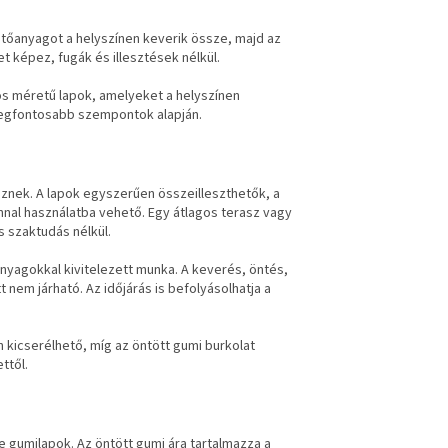
kötőanyagot a helyszínen keverik össze, majd az
et képez, fugák és illesztések nélkül.
os méretű lapok, amelyeket a helyszínen
 legfontosabb szempontok alapján.
eznek. A lapok egyszerűen összeilleszthetők, a
onnal használatba vehető. Egy átlagos terasz vagy
s szaktudás nélkül.
nyagokkal kivitelezett munka. A keverés, öntés,
 nem járható. Az időjárás is befolyásolhatja a
 kicserélhető, míg az öntött gumi burkolat
ttől.
e gumilapok. Az öntött gumi ára tartalmazza a