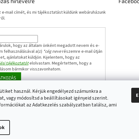
ozás hírlevélre
Facebo
 e-mail címét, és mi tájékoztatást küldünk webáruházunk
ől.
árulok, hogy az általam önként megadott nevem és e-
m felhasználásával a(z)
*cég neve
részemre e-mail útján
ket, ajánlatokat küldjön. Kijelentem, hogy az
ési tájékoztatót
elolvastam. Megértettem, hogy a
ulásom bármikor visszavonhatom.
ATKOZÁS
ütiket használ. Kérjük engedélyezd számunkra a
E
t, vagy módosítsd a beállításokat igényeid szerint.
Elérhetőségeink
Impresszum
Üzleti feltételek (ÁSZF)
Jótállási tájékoz
formációkat az Adatkezelés szabályzatban találsz, ami
ok