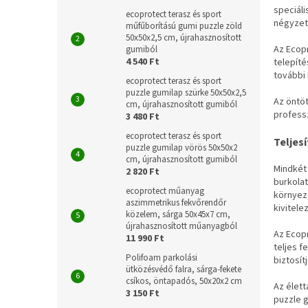
speciáli
ecoprotect terasz és sport
négyzet
műfűborítású gumi puzzle zöld
50x50x2,5 cm, újrahasznosított
Az Ecopr
gumiból
4 540 Ft
telepíté
további 
ecoprotect terasz és sport
puzzle gumilap szürke 50x50x2,5
Az öntöt
cm, újrahasznosított gumiból
professz
3 480 Ft
ecoprotect terasz és sport
Teljes
puzzle gumilap vörös 50x50x2
cm, újrahasznosított gumiból
Mindkét 
2 820 Ft
burkolat
ecoprotect műanyag
környeze
aszimmetrikus fekvőrendőr
kivitele
közelem, sárga 50x45x7 cm,
újrahasznosított műanyagból
Az Ecop
11 990 Ft
teljes f
Polifoam parkolási
biztosít
ütközésvédő falra, sárga-fekete
csíkos, öntapadós, 50x20x2 cm
Az élett
3 150 Ft
puzzle 