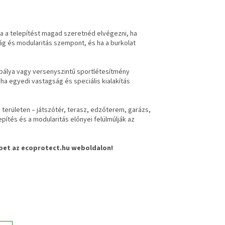
a a telepítést magad szeretnéd elvégezni, ha
ság és modularitás szempont, és ha a burkolat
 pálya vagy versenyszintű sportlétesítmény
ha egyedi vastagság és speciális kialakítás
területen – játszótér, terasz, edzőterem, garázs,
pítés és a modularitás előnyei felülmúlják az
bbet az ecoprotect.hu weboldalon!