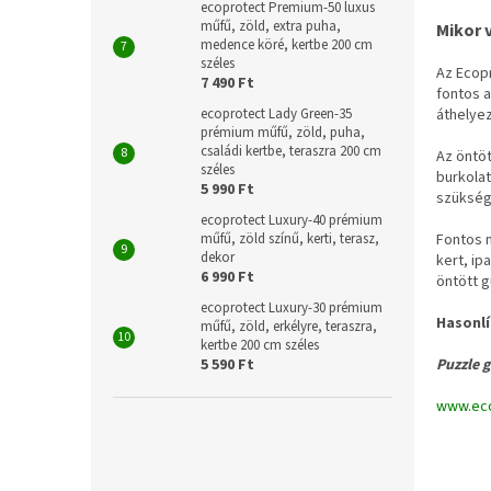
ecoprotect Premium-50 luxus
műfű, zöld, extra puha,
Mikor 
medence köré, kertbe 200 cm
széles
Az Ecop
7 490 Ft
fontos a
áthelyez
ecoprotect Lady Green-35
prémium műfű, zöld, puha,
családi kertbe, teraszra 200 cm
Az öntöt
széles
burkolat
5 990 Ft
szükség
ecoprotect Luxury-40 prémium
Fontos m
műfű, zöld színű, kerti, terasz,
dekor
kert, ip
6 990 Ft
öntött g
ecoprotect Luxury-30 prémium
Hasonlí
műfű, zöld, erkélyre, teraszra,
kertbe 200 cm széles
Puzzle g
5 590 Ft
www.eco