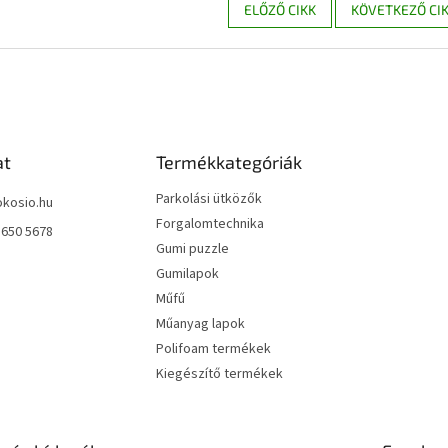
ELŐZŐ CIKK
KÖVETKEZŐ CI
at
Termékkategóriák
Parkolási ütközők
okosio.hu
Forgalomtechnika
 650 5678
Gumi puzzle
Gumilapok
Műfű
Műanyag lapok
Polifoam termékek
Kiegészítő termékek