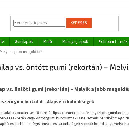
KERESÉS
zle
Gumilapok
Műfű
Műanyag lapok
Polifoam termék
– Melyik a jobb megoldás?
lap vs. öntött gumi (rekortán) – Mely
ap vs. öntött gumi (rekortán) – Melyik a jobb megoldá
pszerű gumiburkolat – Alapvető különbségek
rkolatok piacán két fő terméktípus dominál: az előre gyártott gumilapok (
melyet rekortán vagy öntöttgumi burkolatnak is neveznek. Mindkét megoldá
lapító és tartós – mégis lényeges különbségek vannak közöttük, amelyek a