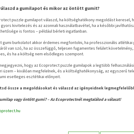
válaszd a gumilapot és mikor az öntött gumit?
rotect puzzle gumilapot válaszd, ha költséghatékony megoldást keresel, h
 gyors kivitelezés és az azonnali használatbavétel, ha a későbbi javítható
hetősége is fontos – például bérleti ingatlanban.
t gumi burkolatot akkor érdemes megfontolni, ha professzionális atlétikai
áról van szó, ha az összefüggő, teljesen fugamentes felület követelmény, 
es, és ha a költség nem elsődleges szempont.
egjegyezni, hogy az Ecoprotect puzzle gumilapok a legtöbb felhasználási 
ari üzem – kiválóan megfelelnek, és a költséghatékonyság, az egyszerű tele
umi esetleges esztétikai előnyeit.
tsd össze a megoldásokat és válaszd az igényeidnek legmegfelelő
umilap vagy öntött gumi? – Az Ecoprotectnél megtalálod a választ!
protect.hu