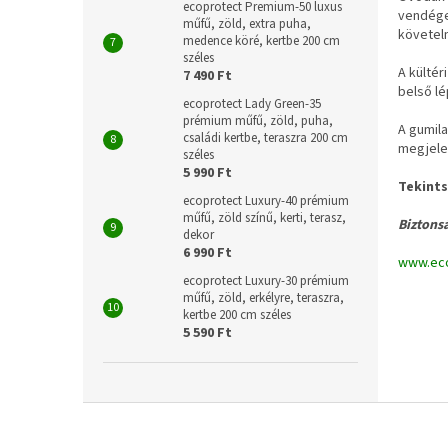
ecoprotect Premium-50 luxus
vendégek
műfű, zöld, extra puha,
követel
medence köré, kertbe 200 cm
széles
A kültér
7 490 Ft
belső l
ecoprotect Lady Green-35
prémium műfű, zöld, puha,
A gumil
családi kertbe, teraszra 200 cm
megjele
széles
5 990 Ft
Tekints
ecoprotect Luxury-40 prémium
műfű, zöld színű, kerti, terasz,
Biztons
dekor
6 990 Ft
www.eco
ecoprotect Luxury-30 prémium
műfű, zöld, erkélyre, teraszra,
kertbe 200 cm széles
5 590 Ft
L
á