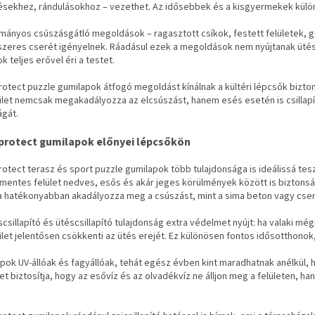
lésekhez, rándulásokhoz – vezethet. Az idősebbek és a kisgyermekek kül
mányos csúszásgátló megoldások – ragasztott csíkok, festett felületek, g
szeres cserét igényelnek. Ráadásul ezek a megoldások nem nyújtanak ütés
k teljes erővel éri a testet.
rotect puzzle gumilapok átfogó megoldást kínálnak a kültéri lépcsők bizt
let nemcsak megakadályozza az elcsúszást, hanem esés esetén is csillapít
ágát.
protect gumilapok előnyei lépcsőkön
otect terasz és sport puzzle gumilapok több tulajdonsága is ideálissá tesz
mentes felület nedves, esős és akár jeges körülmények között is biztonsá
ja hatékonyabban akadályozza meg a csúszást, mint a sima beton vagy cs
csillapító és ütéscsillapító tulajdonság extra védelmet nyújt: ha valaki mé
let jelentősen csökkenti az ütés erejét. Ez különösen fontos idősotthonok
pok UV-állóak és fagyállóak, tehát egész évben kint maradhatnak anélkül, 
t biztosítja, hogy az esővíz és az olvadékvíz ne álljon meg a felületen, h