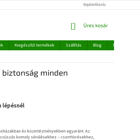
Bejelentkezés
KOSÁR
Üres kosár
ek
Kiegészítő termékek
Szállítás
Blog
Rólunk
s biztonság minden
 lépésnél
ársasházakban és közintézményekben egyaránt. Az
lcsúszás komoly sérülésekhez – csonttörésekhez,