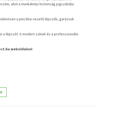
pcsőin, ahol a munkahelyi biztonság jogszabályi
 – különösen a pincébe vezető lépcsők, garázsok
 a lépcsőt. A modern színek és a professzionális
ect.hu weboldalon!
KK