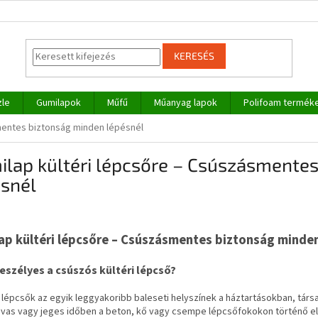
KERESÉS
zle
Gumilapok
Műfű
Műanyag lapok
Polifoam termék
mentes biztonság minden lépésnél
ilap kültéri lépcsőre – Csúszásmente
ésnél
ap kültéri lépcsőre – Csúszásmentes biztonság minden
veszélyes a csúszós kültéri lépcső?
i lépcsők az egyik leggyakoribb baleseti helyszínek a háztartásokban, t
avas vagy jeges időben a beton, kő vagy csempe lépcsőfokokon történő e