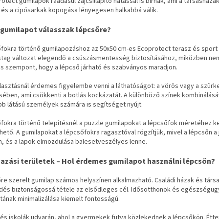
otect gumilapok ráadásul zajcsillapító hatással is bírnak, ami a társasháza
 és a cipősarkak kopogása lényegesen halkabbá válik.
 gumilapot válasszak lépcsőre?
őfokra történő gumilapozáshoz az 50x50 cm-es Ecoprotect terasz és sport 
stag változat elegendő a csúszásmentesség biztosításához, miközben ne
os szempont, hogy a lépcső járható és szabványos maradjon.
álasztásnál érdemes figyelembe venni a láthatóságot: a vörös vagy a szür
ében, ami csökkenti a botlás kockázatát. A különböző színek kombinálásá
b látású személyek számára is segítséget nyújt.
őfokra történő telepítésnél a puzzle gumilapokat a lépcsőfok méretéhez k
ető. A gumilapokat a lépcsőfokra ragasztóval rögzítjük, mivel a lépcsőn a
n, és a lapok elmozdulása balesetveszélyes lenne.
azási területek – Hol érdemes gumilapot használni lépcsőn?
re szerelt gumilap számos helyszínen alkalmazható. Családi házak és társa
dés biztonságossá tétele az elsődleges cél. Idősotthonok és egészségügyi
tának minimalizálása kiemelt fontosságú.
s iskolák udvarán, ahol a gyermekek futva közlekednek a lépcsőkön. Étter