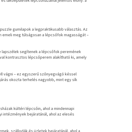
k és lakóépületek lépcsőházainál jelentős előny: a
puzzle gumilapok a legpraktikusabb választás. Az
m emeli meg túlságosan a lépcsőfok magasságát –
ke lapszélek segítenek a lépcsőfok peremének
val kontrasztos lépcsőperem alakítható ki, amely
ell vágni – ez egyszerű szőnyegvágó késsel
 járás okozta terhelés nagyobb, mint egy sík
sházak kültéri lépcsőin, ahol a mindennapi
 intézmények bejáratánál, ahol az elesés
mek, szállodák és üzletek bejáratánál, ahol a