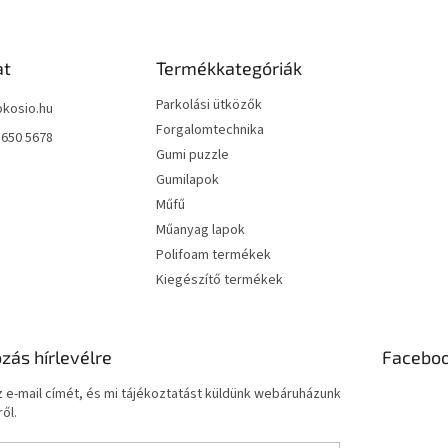
at
Termékkategóriák
Parkolási ütközők
okosio.hu
Forgalomtechnika
 650 5678
Gumi puzzle
Gumilapok
Műfű
Műanyag lapok
Polifoam termékek
Kiegészítő termékek
ozás hírlevélre
Facebo
 e-mail címét, és mi tájékoztatást küldünk webáruházunk
ől.