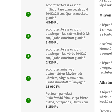
Az Ecopr
lépések
ecoprotect terasz és sport
műfűborítású gumi puzzle zöld
50x50x2,5 cm, újrahasznosított
Milyen
gumiból
4 540 Ft
A lépcs
1 cm va
ecoprotect terasz és sport
puzzle gumilap szürke 50x50x2,5
ez font
cm, újrahasznosított gumiból
3 480 Ft
A színv
kiemelés
ecoprotect terasz és sport
gyengéb
puzzle gumilap vörös 50x50x2
cm, újrahasznosított gumiból
2 820 Ft
A lépcs
elvégezh
ecoprotect műanyag
felülete
aszimmetrikus fekvőrendőr
közelem, sárga 50x45x7 cm,
Alkalm
újrahasznosított műanyagból
11 990 Ft
A lépcső
Polifoam parkolási
közleke
ütközésvédő falra, sárga-fekete
kockáza
csíkos, öntapadós, 50x20x2 cm
3 150 Ft
Óvodák é