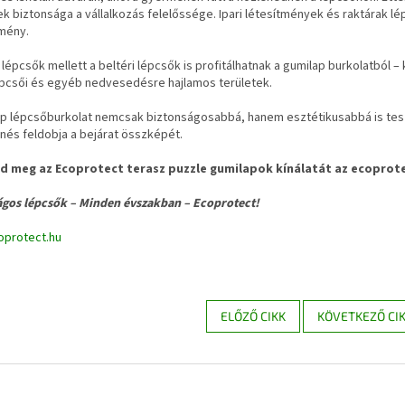
 biztonsága a vállalkozás felelőssége. Ipari létesítmények és raktárak lé
mény.
i lépcsők mellett a beltéri lépcsők is profitálhatnak a gumilap burkolatból
épcsői és egyéb nedvesedésre hajlamos területek.
ap lépcsőburkolat nemcsak biztonságosabbá, hanem esztétikusabbá is teszi
nés feldobja a bejárat összképét.
d meg az Ecoprotect terasz puzzle gumilapok kínálatát az ecoprot
ágos lépcsők – Minden évszakban – Ecoprotect!
protect.hu
ELŐZŐ CIKK
KÖVETKEZŐ CI