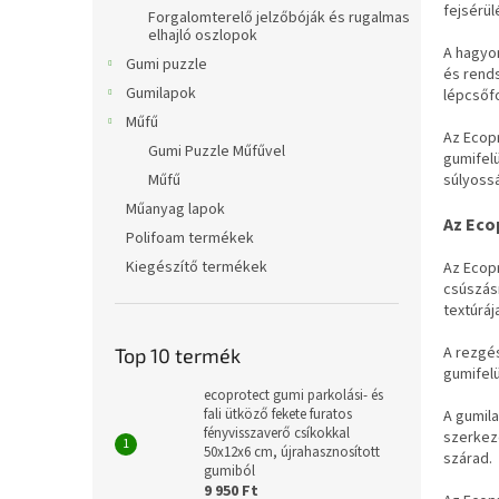
l
fejsérü
Forgalomterelő jelzőbóják és rugalmas
elhajló oszlopok
A hagyo
Gumi puzzle
és rend
Gumilapok
lépcsőfo
Műfű
Az Ecop
Gumi Puzzle Műfűvel
gumifelü
súlyoss
Műfű
Műanyag lapok
Az Eco
Polifoam termékek
Kiegészítő termékek
Az Ecopr
csúszás
textúrá
A rezgés
Top 10 termék
gumifelü
ecoprotect gumi parkolási- és
fali ütköző fekete furatos
A gumila
fényvisszaverő csíkokkal
szerkeze
50x12x6 cm, újrahasznosított
szárad.
gumiból
9 950 Ft