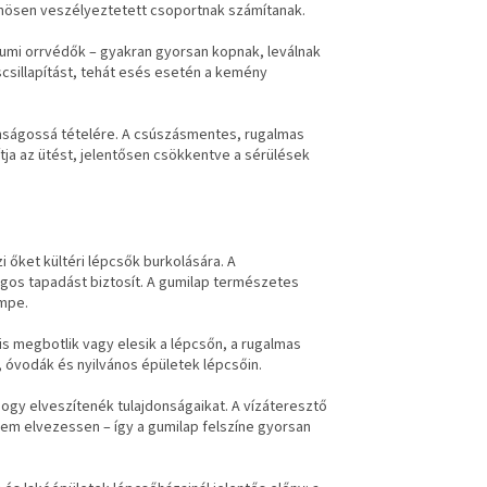
önösen veszélyeztetett csoportnak számítanak.
umi orrvédők – gyakran gyorsan kopnak, leválnak
csillapítást, tehát esés esetén a kemény
onságossá tételére. A csúszásmentes, rugalmas
ja az ütést, jelentősen csökkentve a sérülések
i őket kültéri lépcsők burkolására. A
gos tapadást biztosít. A gumilap természetes
empe.
gis megbotlik vagy elesik a lépcsőn, a rugalmas
, óvodák és nyilvános épületek lépcsőin.
hogy elveszítenék tulajdonságaikat. A vízáteresztő
anem elvezessen – így a gumilap felszíne gyorsan