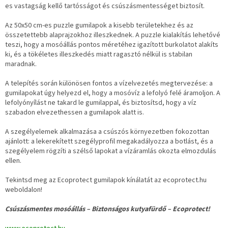
es vastagság kellő tartósságot és csúszásmentességet biztosít.
Az 50x50 cm-es puzzle gumilapok a kisebb területekhez és az
összetettebb alaprajzokhoz illeszkednek. A puzzle kialakítás lehetővé
teszi, hogy a mosóállás pontos méretéhez igazított burkolatot alakíts
ki, és a tökéletes illeszkedés miatt ragasztó nélkül is stabilan
maradnak.
A telepítés során különösen fontos a vízelvezetés megtervezése: a
gumilapokat úgy helyezd el, hogy a mosóvíz a lefolyó felé áramoljon. A
lefolyónyílást ne takard le gumilappal, és biztosítsd, hogy a víz
szabadon elvezethessen a gumilapok alatt is.
A szegélyelemek alkalmazása a csúszós környezetben fokozottan
ajánlott: a lekerekített szegélyprofil megakadályozza a botlást, és a
szegélyelem rögzíti a szélső lapokat a vízáramlás okozta elmozdulás
ellen.
Tekintsd meg az Ecoprotect gumilapok kínálatát az ecoprotect.hu
weboldalon!
Csúszásmentes mosóállás – Biztonságos kutyafürdő – Ecoprotect!