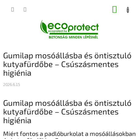
Ugrás
KOSÁR
a
fő
tartalomhoz
Gumilap mosóállásba és öntisztuló
kutyafürdőbe – Csúszásmentes
higiénia
2026.6.15
Gumilap mosóállásba és öntisztuló
kutyafürdőbe – Csúszásmentes
higiénia
Miért fontos a padlóburkolat a mosóállásokban