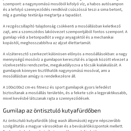
szempont: a nagynyomású mosóból kifolyó víz, a habos autósampon
és a lefolyó szennyeződés rendkívül csúszóssá teszi a sima betont,
míg a gumilap textúrája megtartja a tapadást.
A rezgéscsillapító tulajdonság csökkenti a mosóállásban keletkező
zajt, ami a szomszédos lakóövezet szempontjából fontos szempont. A
gumilap védi a betonpadlót a vegyi anyagoktól és a mechanikai
kopástól, meghosszabbítva az aljzat élettartamát.
A vízáteresztő szerkezet különösen előnyös a mosóállásokban: a nagy
mennyiségű mosóvíz a gumilapon keresztül és a lapok között elvezet a
vízelvezetési rendszerbe, megakadályozva a tócsák kialakulását. A
gumilapok könnyen tisztíthatók nagynyomású mosóval, ami a
mosóállásban amúgy is rendelkezésre áll.
A 100x100x2 cm-es fitnesz és sport gumilapok gyors lefedést
biztosítanak a mosóállás területén, és a fekete szín a legpraktikusabb,
mivel kevésbé látszanak rajta a szennyeződések.
Gumilap az öntisztuló kutyafürdőben
Az öntisztuló kutyafürdők (dog wash állomások) egyre népszerűbb
szolgáltatás a magyar városokban és a bevásárlóközpontok mellett.