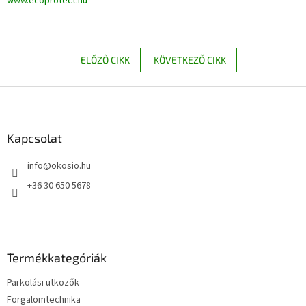
www.ecoprotect.hu
ELŐZŐ CIKK
KÖVETKEZŐ CIKK
L
á
b
l
Kapcsolat
é
info
@
okosio.hu
c
+36 30 650 5678
Termékkategóriák
Parkolási ütközők
Forgalomtechnika