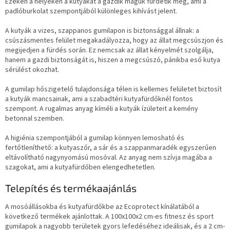
Ezeken a helyeken a kutyákat a gazdik maguk fürdetik meg, ami a
padlóburkolat szempontjából különleges kihívást jelent.
A kutyák a vizes, szappanos gumilapon is biztonsággal állnak: a
csúszásmentes felület megakadályozza, hogy az állat megcsúszjon és
megijedjen a fürdés során. Ez nemcsak az állat kényelmét szolgálja,
hanem a gazdi biztonságát is, hiszen a megcsúszó, pánikba eső kutya
sérülést okozhat.
A gumilap hőszigetelő tulajdonsága télen is kellemes felületet biztosít
a kutyák mancsainak, ami a szabadtéri kutyafürdőknél fontos
szempont. A rugalmas anyag kíméli a kutyák ízületeit a kemény
betonnal szemben.
A higiénia szempontjából a gumilap könnyen lemosható és
fertőtleníthető: a kutyaszőr, a sár és a szappanmaradék egyszerűen
eltávolítható nagynyomású mosóval. Az anyag nem szívja magába a
szagokat, ami a kutyafürdőben elengedhetetlen.
Telepítés és termékaajánlás
A mosóállásokba és kutyafürdőkbe az Ecoprotect kínálatából a
következő termékek ajánlottak. A 100x100x2 cm-es fitnesz és sport
gumilapok a nagyobb területek gyors lefedéséhez ideálisak, és a 2 cm-