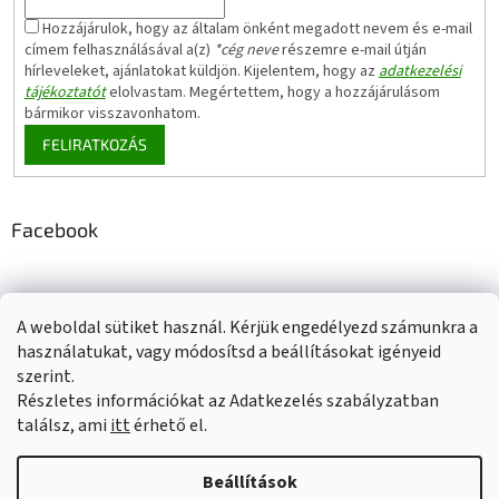
Hozzájárulok, hogy az általam önként megadott nevem és e-mail
címem felhasználásával a(z)
*cég neve
részemre e-mail útján
hírleveleket, ajánlatokat küldjön. Kijelentem, hogy az
adatkezelési
tájékoztatót
elolvastam. Megértettem, hogy a hozzájárulásom
bármikor visszavonhatom.
FELIRATKOZÁS
Facebook
A weboldal sütiket használ. Kérjük engedélyezd számunkra a
Adatkezelési tájékoztató
Elérhetőségeink
Impresszum
használatukat, vagy módosítsd a beállításokat igényeid
Üzleti feltételek (ÁSZF)
Jótállási tájékoztató
szerint.
Szállítási információk
Részletes információkat az Adatkezelés szabályzatban
találsz, ami
itt
érhető el.
Beállítások
Shoptet készítette