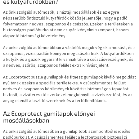
és kutyafürdőkben?
Az önkiszolgáló autómosók, a háztáji mosóállások és az egyre
népszerűbb öntisztuló kutyafürdők közös jellemzője, hogy a padló
folyamatosan nedves, szappanos és csúszós. Ezeken a területeken a
biztonságos padlóburkolat nem csupán kényelmi szempont, hanem
alapvető biztonsági követelmény.
Az önkiszolgáló autómosókban a vásárlók maguk végzik a mosást, és a
szappanos, vizes padlón könnyen megcsúszhatnak. A kutyafürdőkben
a kutyák és a gazdik egyaránt ki vannak téve a csúszásveszélynek, és
a nedves, szőrös, szappanos felület extra kihívást jelent.
Az Ecoprotect puzzle gumilapok és fitnesz gumilapok kiváló megoldást
nyújtanak ezekre a speciális területekre. A csúszásmentes felület
nedves és szappanos körülmények között is biztonságos tapadást
biztosít, a vízáteresztő szerkezet megkönnyíti a vízelvezetést, és az
anyag ellenáll a tisztítószereknek és a fertőtlenítőknek.
Az Ecoprotect gumilapok előnyei
mosóállásokban
Az önkiszolgáló autómosóban a gumilap több szempontból is ideális
padlóburkolat. A csúszásmentes felület a legfontosabb biztonsági