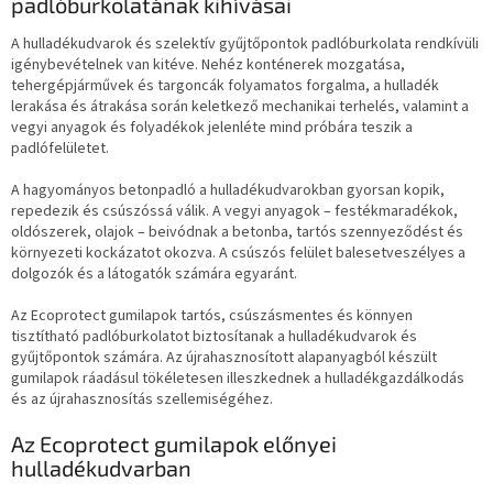
padlóburkolatának kihívásai
A hulladékudvarok és szelektív gyűjtőpontok padlóburkolata rendkívüli
igénybevételnek van kitéve. Nehéz konténerek mozgatása,
tehergépjárművek és targoncák folyamatos forgalma, a hulladék
lerakása és átrakása során keletkező mechanikai terhelés, valamint a
vegyi anyagok és folyadékok jelenléte mind próbára teszik a
padlófelületet.
A hagyományos betonpadló a hulladékudvarokban gyorsan kopik,
repedezik és csúszóssá válik. A vegyi anyagok – festékmaradékok,
oldószerek, olajok – beivódnak a betonba, tartós szennyeződést és
környezeti kockázatot okozva. A csúszós felület balesetveszélyes a
dolgozók és a látogatók számára egyaránt.
Az Ecoprotect gumilapok tartós, csúszásmentes és könnyen
tisztítható padlóburkolatot biztosítanak a hulladékudvarok és
gyűjtőpontok számára. Az újrahasznosított alapanyagból készült
gumilapok ráadásul tökéletesen illeszkednek a hulladékgazdálkodás
és az újrahasznosítás szellemiségéhez.
Az Ecoprotect gumilapok előnyei
hulladékudvarban