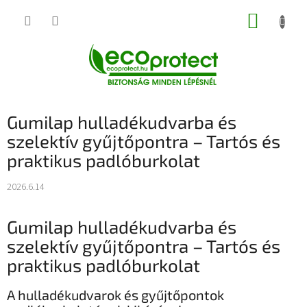
Ugrás
KOSÁR
a
fő
tartalomhoz
Gumilap hulladékudvarba és
szelektív gyűjtőpontra – Tartós és
praktikus padlóburkolat
2026.6.14
Gumilap hulladékudvarba és
szelektív gyűjtőpontra – Tartós és
praktikus padlóburkolat
A hulladékudvarok és gyűjtőpontok