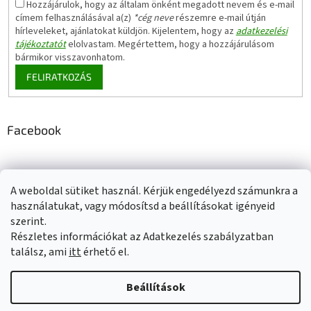
Hozzájárulok, hogy az általam önként megadott nevem és e-mail
címem felhasználásával a(z)
*cég neve
részemre e-mail útján
hírleveleket, ajánlatokat küldjön. Kijelentem, hogy az
adatkezelési
tájékoztatót
elolvastam. Megértettem, hogy a hozzájárulásom
bármikor visszavonhatom.
FELIRATKOZÁS
Facebook
A weboldal sütiket használ. Kérjük engedélyezd számunkra a
Adatkezelési tájékoztató
Elérhetőségeink
Impresszum
használatukat, vagy módosítsd a beállításokat igényeid
Üzleti feltételek (ÁSZF)
Jótállási tájékoztató
szerint.
Szállítási információk
Részletes információkat az Adatkezelés szabályzatban
találsz, ami
itt
érhető el.
Beállítások
Shoptet készítette