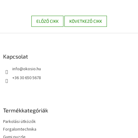
ELŐZŐ CIKK
KÖVETKEZŐ CIKK
L
á
b
l
Kapcsolat
é
info
@
okosio.hu
c
+36 30 650 5678
Termékkategóriák
Parkolási ütközők
Forgalomtechnika
Gumi puzzle