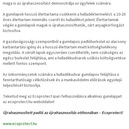
maga is az újrahasznosítást demonstrálja az ügyfelek számára.
A gumilapok hosszú élettartama csökkenti a hulladéktermelést: a 10-20
éves élettartam minimális cserét és hulladékot jelent. Élettartamuk
végén a gumilapok maguk is újrahasznosíthatók, zárt anyagkörforgást
biztosítva.
A gazdaságossági szempontból a gumilapos padlóburkolat az alacsony
karbantartási igény és a hosszú élettartam miatt költséghatékony
megoldás. A sérült lapok egyszerűen cserélhetők, nem szükséges az
egész burkolat felújítása, ami a hulladékudvarok szűkös költségvetése
mellett fontos szempont.
Az önkormányzatok számára a hulladékudvar gumilapos felújítása a
fenntarthatósági célkitűzések és a munkavédelmi előírások egyidejű
teljesítését biztosítja.
Tekintsd meg az Ecoprotect ipari felhasználásra alkalmas gumilapjait
az ecoprotect.hu weboldalon!
Újrahasznosított padló az újrahasznosítás otthonában – Ecoprotect!
www.ecoprotect.hu