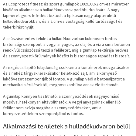
Az Ecoprotect fitnesz és sport gumilapok 100x100x2 cm-es méretben
kiválóan alkalmasak a hulladékudvarok padlóburkolására. A nagy
lapméret gyors lefedést biztosít a tipikusan nagy alapterületű
hulladékudvarokban, és a 2 cm-es vastagság kellő tartósságot és
teherbírást nyújt.
A csúszásmentes felület a hulladékudvarban különösen fontos
biztonsági szempont: a vegyi anyagok, az olaj és a víz a sima betonon
rendkívül csúszóssá teszi a felületet, míg a gumilap textúrája nedves
és szennyezett körülmények között is biztonságos tapadást biztosít.
A rezgéscsillapító tulajdonság csökkenti a konténerek mozgatásakor
és a nehéz tárgyak lerakásakor keletkező zajt, ami a környező
lakóövezet szempontjából fontos. A gumilap védi a betonaljzatot a
mechanikai sérülésektől, meghosszabbítva annak élettartamát.
A gumilap könnyen tisztítható: a szennyeződések nagynyomású
mosóval hatékonyan eltávolíthatók. A vegyi anyagoknak ellenálló
felület nem szívja magába a szennyeződéseket, ami a
környezetvédelem szempontjából is fontos.
Alkalmazási területek a hulladékudvaron belül