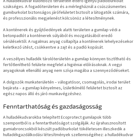
A hulladékudvar különböző területein eltérő igényű padlóburkolat
szükséges. A fogadóterületen és a mérlegháznál a csúszásmentes
gumiburkolat biztonságos járófelületet biztosít a látogatók számára,
és professzionális megjelenést kölcsönöz a létesítménynek.
A konténerek és gyűjtőedények alatti területen a gumilap védi a
betonpadlót a konténerek súlyából és mozgatásából eredő
sérülésektől. A rugalmas anyag csillapítja a konténerek lehelyezésekor
keletkező ütést, csökkentve a zajt és a padló kopását.
A veszélyes hulladék tárolóterületén a gumilap könnyen tisztítható és
fertőtleníthető felülete megfelel a higiéniai előírásoknak. A vegyi
anyagoknak ellenálló anyag nem szívja magába a szennyeződéseket.
A dolgozók munkaterületén – válogatósor, csomagolás, irodai terület
bejárata – a gumilap kényelmes, ízületkímélő felületet biztosít az
egész napos álló és járó munkavégzéshez.
Fenntarthatóság és gazdaságosság
A hulladékudvarokba telepített Ecoprotect gumilapok több
szempontból is a fenntarthatóságot szolgálják. Az újrahasznosított
gumiabroncsokból készült padlóburkolat tökéletesen illeszkedik a
hulladékgazdálkodási létesítmények szellemiségéhez: a hulladékudvar