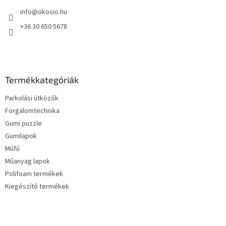
é
info
@
okosio.hu
c
+36 30 650 5678
Termékkategóriák
Parkolási ütközők
Forgalomtechnika
Gumi puzzle
Gumilapok
Műfű
Műanyag lapok
Polifoam termékek
Kiegészítő termékek