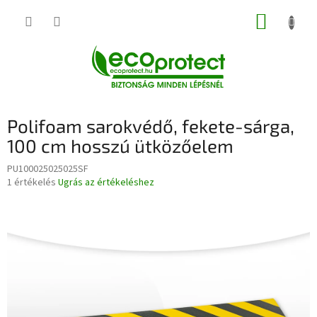
Ugrás
KOSÁR
a
fő
tartalomhoz
Polifoam sarokvédő, fekete-sárga,
100 cm hosszú ütközőelem
PU100025025025SF
A
1 értékelés
Ugrás az értékeléshez
termék
átlagos
értékelése
5-
ből
5,0
csillag.