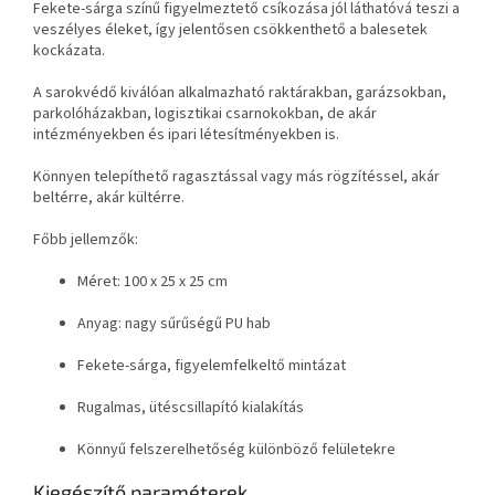
Fekete-sárga színű figyelmeztető csíkozása jól láthatóvá teszi a
veszélyes éleket, így jelentősen csökkenthető a balesetek
kockázata.
A sarokvédő kiválóan alkalmazható raktárakban, garázsokban,
parkolóházakban, logisztikai csarnokokban, de akár
intézményekben és ipari létesítményekben is.
Könnyen telepíthető ragasztással vagy más rögzítéssel, akár
beltérre, akár kültérre.
Főbb jellemzők:
Méret: 100 x 25 x 25 cm
Anyag: nagy sűrűségű PU hab
Fekete-sárga, figyelemfelkeltő mintázat
Rugalmas, ütéscsillapító kialakítás
Könnyű felszerelhetőség különböző felületekre
Kiegészítő paraméterek