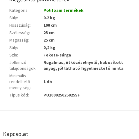
Kategória
:
Polifoam termékek
Súly
:
0.2 kg
Hosszúság
:
100 cm
Szélesség
:
25 cm
Magasság
:
25 cm
Súly
:
0,2 kg
Szín
:
Fekete-sárga
Jellemző
Rugalmas, ütközéselnyelő, habosított
tulajdonságok
:
anyag, jól látható figyelmeztető minta
Minimális
rendelhető
1 db
mennyiség
:
Típus kód
:
PU100025025025SF
L
á
b
l
Kapcsolat