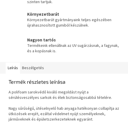
szinten tartjuk.
Környezetbarát
Környezetbarát gyártmányaink teljes egészében
újrahasznosított gumiból készülnek.
Nagyon tartós
Termékeink ellenállnak az UV sugárzásnak, a fagynak,
és a kopásnak is.
Leírás
Beszélgetés
Termék részletes leírása
A polifoam sarokvédő kiváló megoldást nyújt a
sérülésveszélyes sarkok és élek biztonságosabbá tételére.
Nagy sűrűségű, ütéselnyelő hab anyaga hatékonyan csillapítja az
ütközések erejét, ezáltal védelmet nyújt személyeknek,
járműveknek és épületszerkezeteknek egyaránt.