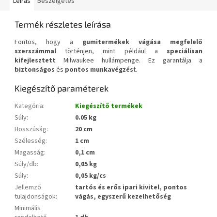
Leírás
Beszélgetés
Termék részletes leírása
Fontos, hogy a
gumitermékek vágása megfelelő
szerszámmal
történjen, mint például a
speciálisan
kifejlesztett
Milwaukee hullámpenge. Ez garantálja a
biztonságos
és
pontos munkavégzés
t.
Kiegészítő paraméterek
Kategória
:
Kiegészítő termékek
Súly
:
0.05 kg
Hosszúság
:
20 cm
Szélesség
:
1 cm
Magasság
:
0,1 cm
Súly/db
:
0,05 kg
Súly
:
0,05 kg/cs
Jellemző
tartós és erős ipari kivitel, pontos
tulajdonságok
:
vágás, egyszerű kezelhetőség
Minimális