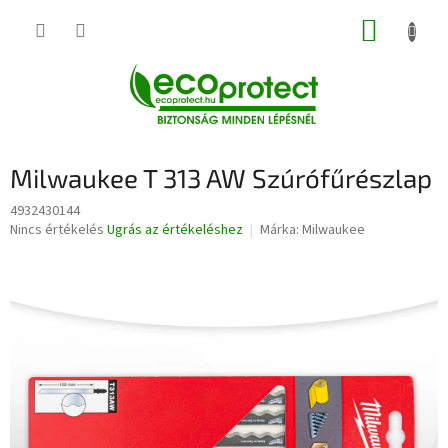
Ugrás
KOSÁR
a
fő
tartalomhoz
Milwaukee T 313 AW Szúrófűrészlap
4932430144
A
Nincs értékelés
Ugrás az értékeléshez
Márka:
Milwaukee
termék
átlagos
értékelése
5-
ből
0,0
csillag.