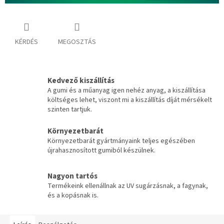
KÉRDÉS
MEGOSZTÁS
Kedvező kiszállítás
A gumi és a műanyag igen nehéz anyag, a kiszállítása
költséges lehet, viszont mi a kiszállítás díját mérsékelt
szinten tartjuk.
Környezetbarát
Környezetbarát gyártmányaink teljes egészében
újrahasznosított gumiból készülnek.
Nagyon tartós
Termékeink ellenállnak az UV sugárzásnak, a fagynak,
és a kopásnak is.