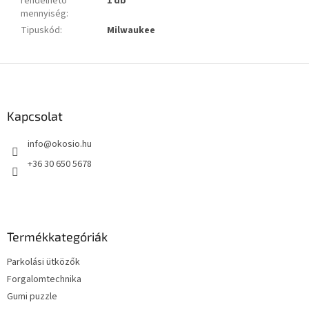
rendelhető
1 db
mennyiség
:
Tipuskód
:
Milwaukee
L
á
b
l
Kapcsolat
é
info
@
okosio.hu
c
+36 30 650 5678
Termékkategóriák
Parkolási ütközők
Forgalomtechnika
Gumi puzzle