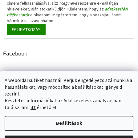
címem felhasználásával a(z)
*cég neve
részemre e-mail útján
hírleveleket, ajánlatokat küldjön. Kijelentem, hogy az
adatkezelési
tájékoztatót
elolvastam. Megértettem, hogy a hozzájárulásom
bármikor visszavonhatom.
FELIRATKOZÁS
Facebook
A weboldal sütiket használ. Kérjük engedélyezd számunkra a
Adatkezelési tájékoztató
Elérhetőségeink
Impresszum
használatukat, vagy módosítsd a beállításokat igényeid
Üzleti feltételek (ÁSZF)
Jótállási tájékoztató
szerint.
Szállítási információk
Részletes információkat az Adatkezelés szabályzatban
találsz, ami
itt
érhető el.
Beállítások
Shoptet készítette