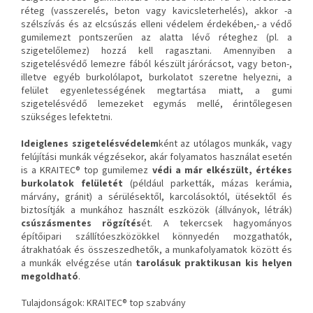
réteg (vasszerelés, beton vagy kavicsleterhelés), akkor -a
szélszívás és az elcsúszás elleni védelem érdekében,- a védő
gumilemezt pontszerűen az alatta lévő réteghez (pl. a
szigetelőlemez) hozzá kell ragasztani. Amennyiben a
szigetelésvédő lemezre fából készült járórácsot, vagy beton-,
illetve egyéb burkolólapot, burkolatot szeretne helyezni, a
felület egyenletességének megtartása miatt, a gumi
szigetelésvédő lemezeket egymás mellé, érintőlegesen
szükséges lefektetni.
Ideiglenes szigetelésvédelem
ként az utólagos munkák, vagy
felújítási munkák végzésekor, akár folyamatos használat esetén
is a KRAITEC® top gumilemez
védi a már elkészült, értékes
burkolatok
felületét
(például parketták, mázas kerámia,
márvány, gránit) a sérülésektől, karcolásoktól, ütésektől és
biztosítják a munkához használt eszközök (állványok, létrák)
csúszásmentes rögzítés
ét. A tekercsek hagyományos
építőipari szállítóeszközökkel könnyedén mozgathatók,
átrakhatóak és összeszedhetők, a munkafolyamatok között és
a munkák elvégzése után
tarolásuk praktikusan kis helyen
megoldható
.
Tulajdonságok: KRAITEC® top szabvány