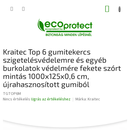
Ugrás
KOSÁR
a
fő
tartalomhoz
Kraitec Top 6 gumitekercs
szigetelésvédelemre és egyéb
burkolatok védelmére fekete szórt
mintás 1000x125x0,6 cm,
újrahasznosított gumiból
TGTOP6M
A
Nincs értékelés
Ugrás az értékeléshez
Márka:
Kraitec
termék
átlagos
értékelése
5-
ből