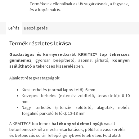
Termékeink ellenállnak az UV sugárzásnak, a fagynak,
és a kopásnak is.
Leírás
Beszélgetés
Termék részletes leírása
Gazdaságos és környezetbarát KRAITEC® top tekercses
gumilemez
, gyorsan beépíthető, azonnal járható,
könnyen
szállítható
a tekercses kiszerelésben.
Ajánlott rétegvastagságok:
Kicsi terhelés (normál lapos tető): 6 mm
Közepes terhelés (extenzív zöldtető, terasztető): 8-10
mm
Nagy terhelés (intenzív zöldtető, alagutak, nehéz
forgalmú parkoló tetők): 12-18 mm
A KRAITEC® top lemez
hatékony védelmet nyújt
vasalt
betonlemezeknél a mechanikai hatások, például a vasszerelés
és betonozás során fellépő igénybevételek ellen. Föld alatti