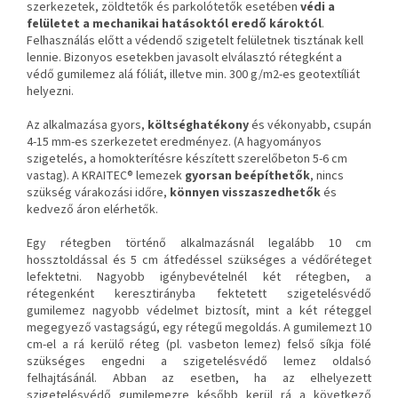
szerkezetek, zöldtetők és parkolótetők esetében
védi a
felületet a mechanikai hatásoktól eredő károktól
.
Felhasználás előtt a védendő szigetelt felületnek tisztának kell
lennie. Bizonyos esetekben javasolt elválasztó rétegként a
védő gumilemez alá fóliát, illetve min. 300 g/m2-es geotextíliát
helyezni.
Az alkalmazása gyors,
költséghatékony
és vékonyabb, csupán
4-15 mm-es szerkezetet eredményez. (A hagyományos
szigetelés, a homokterítésre készített szerelőbeton 5-6 cm
vastag). A KRAITEC® lemezek
gyorsan beépíthetők
, nincs
szükség várakozási időre,
könnyen visszaszedhetők
és
kedvező áron elérhetők.
Egy rétegben történő alkalmazásnál legalább 10 cm
hossztoldással és 5 cm átfedéssel szükséges a védőréteget
lefektetni. Nagyobb igénybevételnél két rétegben, a
rétegenként keresztirányba fektetett szigetelésvédő
gumilemez nagyobb védelmet biztosít, mint a két réteggel
megegyező vastagságú, egy rétegű megoldás. A gumilemezt 10
cm-el a rá kerülő réteg (pl. vasbeton lemez) felső síkja fölé
szükséges engedni a szigetelésvédő lemez oldalsó
felhajtásánál. Abban az esetben, ha az elhelyezett
szigetelésvédő gumilemezre később kerül rá a következő