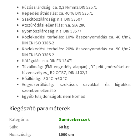
Húzószilárdság: ca. 0,3 N/mm2 DIN 53571
Repedés áthidalás: ca. 40 % DIN 53571
Szakítószilárdság: n.a. DIN 53507
Átszúródási ellenállás: n.a. SIA 280
Nyomószilárdság: n.a. DIN 53577
Közlekedési terhelés: 10% összenyomódás ca. 40 t/m2
DIN EN ISO 3386-2
Közlekedési terhelés: 20% összenyomódás ca. 90 t/m2
DIN EN ISO 3386-2
Hőtágulás: n.a. DIN EN 13471
Tűzállóság: (ÉMI engedély alapján) „D” jelű „mérsékelten
tűzveszélyes„ B2 OTSZ, DIN 4102/1
Hőállóság: -30 °C- +80 °C
Vegyszerállóság: szokásos savakkal és lúgokkal
szemben ellenálló
Egyéb tulajdonságok: nem korhad
Kiegészítő paraméterek
Kategória
:
Gumitekercsek
Súly
:
68 kg
Hosszúság
:
1000 cm