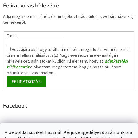
Feliratkozás hírlevélre
Adja meg az e-mail címét, és mi tájékoztatást küldünk webáruházunk új
termékeiről.
E-mail
Hozzájárulok, hogy az általam önként megadott nevem és e-mail
címem felhasználásával a(z)
*cég neve
részemre e-mail útján
hírleveleket, ajánlatokat küldjön. Kijelentem, hogy az
adatkezelési
tájékoztatót
elolvastam. Megértettem, hogy a hozzájárulásom
bármikor visszavonhatom.
FELIRATKOZÁS
Facebook
A weboldal sütiket használ. Kérjük engedélyezd számunkra a
Adatkezelési tájékoztató
Elérhetőségeink
Impresszum