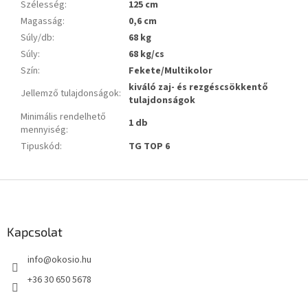
Szélesség
:
125 cm
Magasság
:
0,6 cm
Súly/db
:
68 kg
Súly
:
68 kg/cs
Szín
:
Fekete/Multikolor
kiváló zaj- és rezgéscsökkentő
Jellemző tulajdonságok
:
tulajdonságok
Minimális rendelhető
1 db
mennyiség
:
Tipuskód
:
TG TOP 6
L
á
b
l
Kapcsolat
é
info
@
okosio.hu
c
+36 30 650 5678