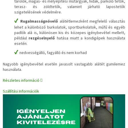
tárolók, magas- és mélyépítési műtárgyak, hidak, parkoló tetők,
terasz- és zöldtetők, valamint járható lapostetők
szigetelésének védelmére.
✔
Rugalmasságnövelő
alátétlemezként megfelelő választás
lehet a különböző burkolatok, sportburkolatok, műfű és egyéb
padlók alá is, különösen kis és közepes igénybevétel mellett,
például
rezgéselnyelő
hatása miatt a kondigépek használata
esetén.
✔
nedvességálló, fagyálló és nem korhad
Nagyobb igénybevétel esetén javasolt vastagabb alátét gumilemez
használata.
Részletes információ
Szállítási Információk