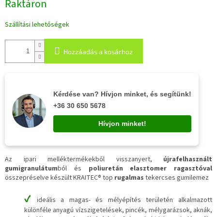
Raktáron
Szállítási lehetőségek
Hozzáadás a kosárhoz
Kérdése van? Hívjon minket, és segítünk!
+36 30 650 5678
Hívjon minket!
Az ipari melléktermékekből visszanyert,
újrafelhasznált
gumigranulátum
ból és
poliuretán elasztomer ragasztóval
összepréselve készült KRAITEC® top
rugalmas
tekercses gumilemez
✔
ideális a magas- és mélyépítés területén alkalmazott
különféle anyagú vízszigetelések, pincék, mélygarázsok, aknák,