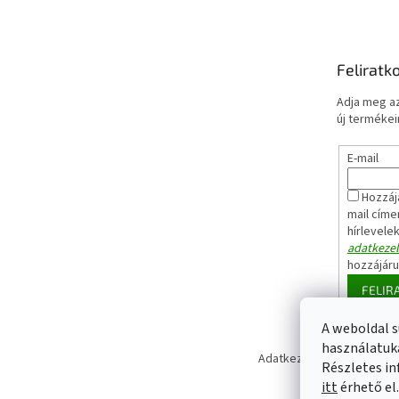
Feliratk
Adja meg az
új termékeir
E-mail
Hozzáj
mail címe
hírlevele
adatkezel
hozzájár
FELIR
A weboldal s
használatuka
Adatkezelési tájékoztató
Részletes in
itt
érhető el.