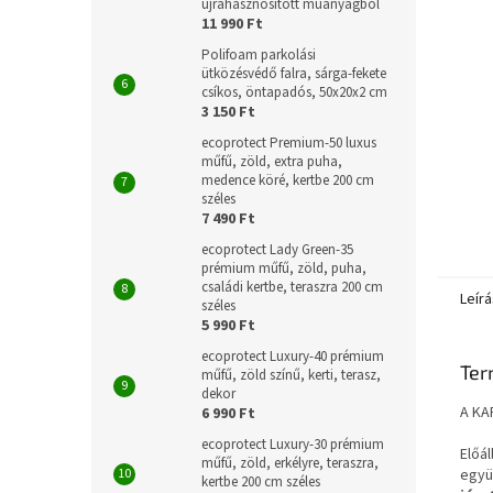
újrahasznosított műanyagból
11 990 Ft
Polifoam parkolási
ütközésvédő falra, sárga-fekete
csíkos, öntapadós, 50x20x2 cm
3 150 Ft
ecoprotect Premium-50 luxus
műfű, zöld, extra puha,
medence köré, kertbe 200 cm
széles
7 490 Ft
ecoprotect Lady Green-35
prémium műfű, zöld, puha,
családi kertbe, teraszra 200 cm
Leírá
széles
5 990 Ft
ecoprotect Luxury-40 prémium
Ter
műfű, zöld színű, kerti, terasz,
dekor
A KA
6 990 Ft
ecoprotect Luxury-30 prémium
Előá
műfű, zöld, erkélyre, teraszra,
együ
kertbe 200 cm széles