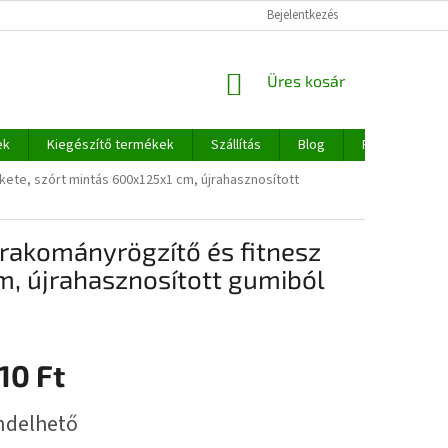
Bejelentkezés
KOSÁR
Üres kosár
ek
Kiegészítő termékek
Szállítás
Blog
Rólunk
kete, szórt mintás 600x125x1 cm, újrahasznosított
 rakományrögzítő és fitnesz
m, újrahasznosított gumiból
10 Ft
:
ndelhető