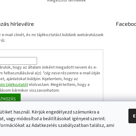
Kiegészítő termékek
ozás hírlevélre
Facebo
 e-mail címét, és mi tájékoztatást küldünk webáruházunk
ől.
árulok, hogy az általam önként megadott nevem és e-
m felhasználásával a(z)
*cég neve
részemre e-mail útján
ket, ajánlatokat küldjön. Kijelentem, hogy az
ési tájékoztatót
elolvastam. Megértettem, hogy a
ulásom bármikor visszavonhatom.
ATKOZÁS
ütiket használ. Kérjük engedélyezd számunkra a
E
t, vagy módosítsd a beállításokat igényeid szerint.
Elérhetőségeink
Impresszum
Üzleti feltételek (ÁSZF)
Jótállási tájékoz
formációkat az Adatkezelés szabályzatban találsz, ami