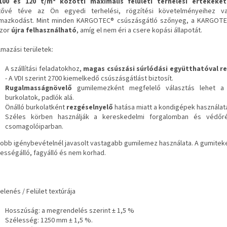
100 és 120 t/m² közötti maximális felületi terhelési értékeket
tővé téve az Ön egyedi terhelési, rögzítési követelményeihez v
lmazkodást. Mint minden KARGOTEC® csúszásgátló szőnyeg, a KARGOTEC
zor
újra felhasználható
, amíg el nem éri a csere kopási állapotát.
lmazási területek:
A szállítási feladatokhoz,
magas csúszási súrlódási együtthatóval r
- A VDI szerint 2700 kiemelkedő csúszásgátlást biztosít.
Rugalmasságnövelő
gumilemezként megfelelő választás lehet a
burkolatok, padlók alá.
Önálló burkolatként
rezgéselnyelő
hatása miatt a kondigépek használat
Széles körben használják a kereskedelmi forgalomban és védőr
csomagolóiparban.
obb igénybevételnél javasolt vastagabb gumilemez használata. A gumitek
ességálló, fagyálló és nem korhad.
lenés / Felület textúrája
Hosszúság: a megrendelés szerint ± 1,5 %
Szélesség: 1250 mm ± 1,5 %.