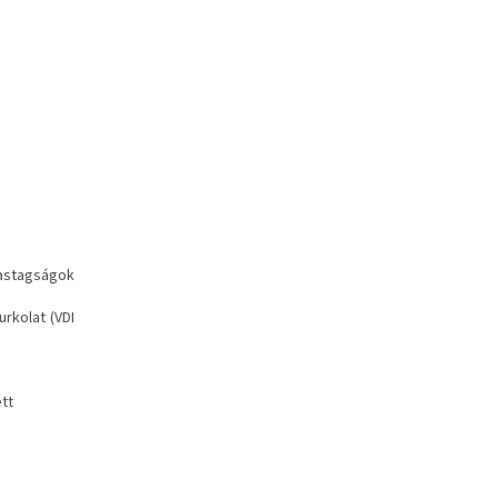
vastagságok
urkolat (VDI
tt