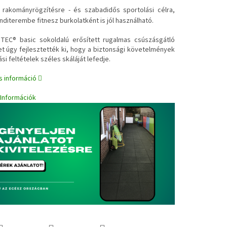
✔
rakományrögzítésre - és szabadidős sportolási célra,
nditerembe fitnesz burkolatként is jól használható.
EC® basic sokoldalú erősített rugalmas csúszásgátló
t úgy fejlesztették ki, hogy a biztonsági követelmények
ási feltételek széles skáláját lefedje.
s információ
i Információk