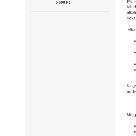
jó, 
5 590 Ft
lehe
alka
soks
Alka
Nagy
nedv
Megje