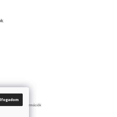
ok
lfogadom
tató
Szállítási információk