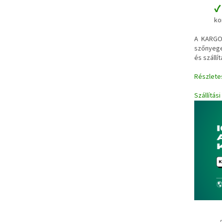
ko
A KARGOT
szőnyege
és szállít
Részlete
Szállítás