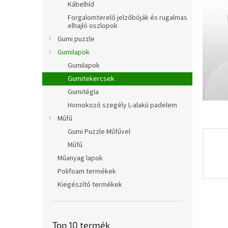
e
Kábelhíd
csillag.
l
Forgalomterelő jelzőbóják és rugalmas
elhajló oszlopok
Gumi puzzle
Gumilapok
Gumilapok
Gumitekercsek
Gumitégla
Homokozó szegély L-alakú padelem
Műfű
Gumi Puzzle Műfűvel
Műfű
Műanyag lapok
Polifoam termékek
Kiegészítő termékek
Top 10 termék