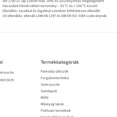
VDI 2700 15. lap szerint max. 30%-os összenyomás megengedett
Használati hőmérséklet-tartomány: - 30 °C és + 100 °C között
Ellenállás: savakkal és lúgokkal szemben feltételesen ellenálló
UV-ellenállás: ellenáll a DIN EN 1297 és DIN EN ISO 3386 szabványnak.
at
Termékkategóriák
Parkolási ütközők
okosio.hu
Forgalomtechnika
 650 5678
Gumi puzzle
Gumilapok
Műfű
Műanyag lapok
Polifoam termékek