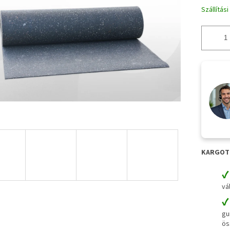
Szállítás
KARGOTE
vá
gu
ös