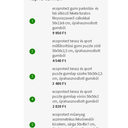
ecoprotect gumi parkolási- és
fali ütköző fekete furatos
fényvisszaverő csíkokkal
50x12x6 cm, újrahasznosított
gumiból
9 950 Ft
ecoprotect terasz és sport
műfűborítású gumi puzzle zöld
50x50x2,5 cm, újrahasznosított
gumiból
4 540 Ft
ecoprotect terasz és sport
puzzle gumilap szürke 50x50x2,5
cm, újrahasznosított gumiból
3 480 Ft
ecoprotect terasz és sport
puzzle gumilap vörös 50x50x2
cm, újrahasznosított gumiból
2 820 Ft
ecoprotect műanyag
aszimmetrikus fekvőrendőr
közelem, sárga 50x45x7 cm,