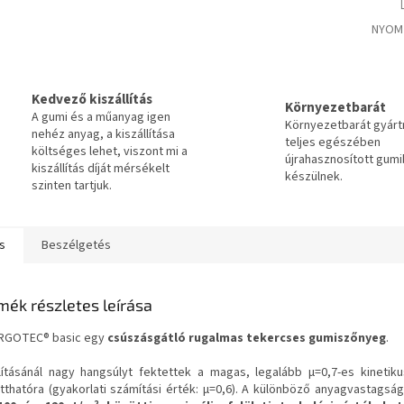
NYOM
Kedvező kiszállítás
Környezetbarát
A gumi és a műanyag igen
Környezetbarát gyár
nehéz anyag, a kiszállítása
teljes egészében
költséges lehet, viszont mi a
újrahasznosított gumi
kiszállítás díját mérsékelt
készülnek.
szinten tartjuk.
s
Beszélgetés
mék részletes leírása
RGOTEC® basic egy
csúszásgátló rugalmas tekercses gumiszőnyeg
.
llításánál nagy hangsúlyt fektettek a magas, legalább μ=0,7-es kinetiku
tthatóra (gyakorlati számítási érték: μ=0,6). A különböző anyagvastags