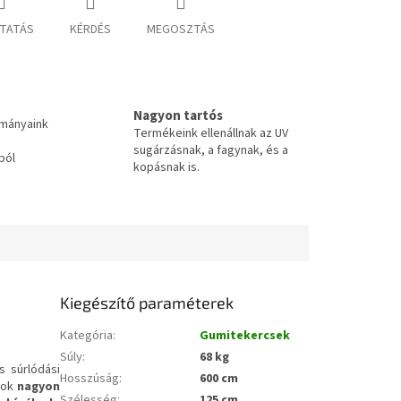
TATÁS
KÉRDÉS
MEGOSZTÁS
Nagyon tartós
tmányaink
Termékeink ellenállnak az UV
sugárzásnak, a fagynak, és a
ból
kopásnak is.
Kiegészítő paraméterek
Kategória
:
Gumitekercsek
Súly
:
68 kg
s súrlódási
Hosszúság
:
600 cm
ágok
nagyon
Szélesség
:
125 cm