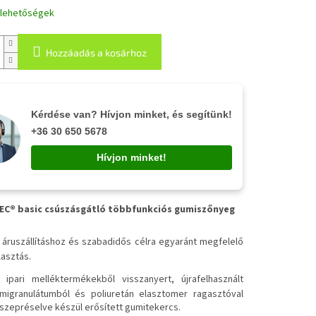
i lehetőségek
Hozzáadás a kosárhoz
Kérdése van? Hívjon minket, és segítünk!
+36 30 650 5678
Hívjon minket!
C® basic csúszásgátló többfunkciós gumiszőnyeg
✔
áruszállításhoz és szabadidős célra egyaránt megfelelő
lasztás.
✔
ipari melléktermékekből visszanyert, újrafelhasznált
migranulátumból és poliuretán elasztomer ragasztóval
szepréselve készül erősített gumitekercs.