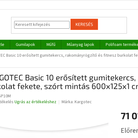
KERESÉS
zle
Gumilapok
Műfű
Műanyag lapok
Polifoam termék
 Basic 10 erősített gumitekercs, rakományrögzítő és fitnesz burkolat fe
OTEC Basic 10 erősített gumitekercs,
olat fekete, szórt mintás 600x125x1 c
SP10M
rtékelés
Ugrás az értékeléshez
Márka:
Kargotec
71 0
ése
Egységár
Előre