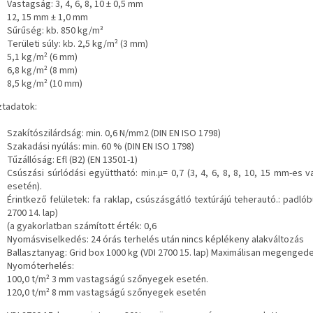
Vastagság: 3, 4, 6, 8, 10 ± 0,5 mm
12, 15 mm ± 1,0 mm
Sűrűség: kb. 850 kg/m³
Területi súly: kb. 2,5 kg/m² (3 mm)
5,1 kg/m² (6 mm)
6,8 kg/m² (8 mm)
8,5 kg/m² (10 mm)
tadatok:
Szakítószilárdság: min. 0,6 N/mm2 (DIN EN ISO 1798)
Szakadási nyúlás: min. 60 % (DIN EN ISO 1798)
Tűzállóság: Efl (B2) (EN 13501-1)
Csúszási súrlódási együttható: min.μ= 0,7 (3, 4, 6, 8, 8, 10, 15 mm-es 
esetén).
Érintkező felületek: fa raklap, csúszásgátló textúrájú teherautó.: padlób
2700 14. lap)
(a gyakorlatban számított érték: 0,6
Nyomásviselkedés: 24 órás terhelés után nincs képlékeny alakváltozás
Ballasztanyag: Grid box 1000 kg (VDI 2700 15. lap) Maximálisan megengede
Nyomóterhelés:
100,0 t/m² 3 mm vastagságú szőnyegek esetén.
120,0 t/m² 8 mm vastagságú szőnyegek esetén