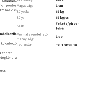
 kínálnak
,
aló pontos
Magasság
:
1 cm
® basic is
Súly/db
:
68 kg
Súly
:
68 kg/cs
Fekete/piros-
Szín
:
fehér
endelkezik
.
Minimális rendelhető
1 db
mennyiség
:
 különböző
Tipuskód
:
TG TOPSP 10
a esetén.
étegként a
ercs