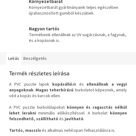
Környezetbarát
Környezetbarát gyártmányaink teljes egészében
újrahasznosított gumiból készülnek.
Nagyon tartós
Termékeink ellenállnak az UV sugárzásnak, a fagynak,
és a kopásnak is.
Leírás
Beszélgetés
Termék részletes leírása
A PVC puzzle lapok
kopásálló
ak és
ellenállnak a vegyi
anyagoknak
.
Magas teherbírású
burkolatot képeznek, amely
véd a kopás és karcok ellen.
A PVC puzzle burkolólapokat
könnyen és ragasztás nélkül
lehet lerakni
minimális előkészítéssel. A burkolat
könnyen
felszedhető, szállítható
és
javítható
.
Tartós, masszív
és alkalmas nehézipari felhasználásra is.