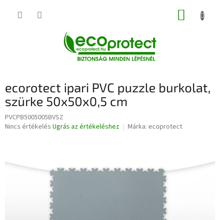
Ugrás
KOSÁR
a
fő
tartalomhoz
ecorotect ipari PVC puzzle burkolat,
szürke 50x50x0,5 cm
PVCPB5005005BVSZ
A
Nincs értékelés
Ugrás az értékeléshez
Márka:
ecoprotect
termék
átlagos
értékelése
5-
ből
0,0
csillag.