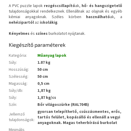
A PVC puzzle lapok
rezgéscsillapító
ak,
hő- és hangszigetelő
tulajdonságokkal rendelkeznek. Ellenállnak az olajnak és egyéb
kémiai anyagoknak. Széles körben
használható
ak, a
nehézipartól
az
iskolákig
.
Kényelmes
és
színes
burkolatot nyújtanak.
Kiegészítő paraméterek
Kategória
:
Műanyag lapok
Súly
:
1.87 kg
Hosszúság
:
50 cm
Szélesség
:
50 cm
Magasság
:
0,5 cm
Súly/db
:
1,87 kg
Súly
:
1,87 kg/cs
Szín
:
Bőr világoszürke (RAL7045)
gyorsan telepíthető, csúszásmentes, erős,
Jellemző
tartós felület, kopásálló és ellenáll a vegyi
tulajdonságok
:
anyagoknak. Magas teherbírású burkolat
Minimális