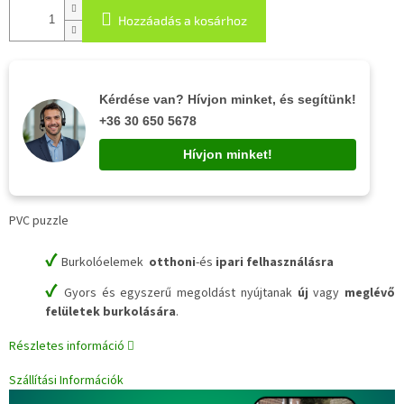
Hozzáadás a kosárhoz
Kérdése van? Hívjon minket, és segítünk!
+36 30 650 5678
Hívjon minket!
PVC puzzle
✔
Burkolóelemek
otthoni
-és
ipari felhasználásra
✔
Gyors és egyszerű megoldást nyújtanak
új
vagy
meglévő
felületek burkolására
.
Részletes információ
Szállítási Információk