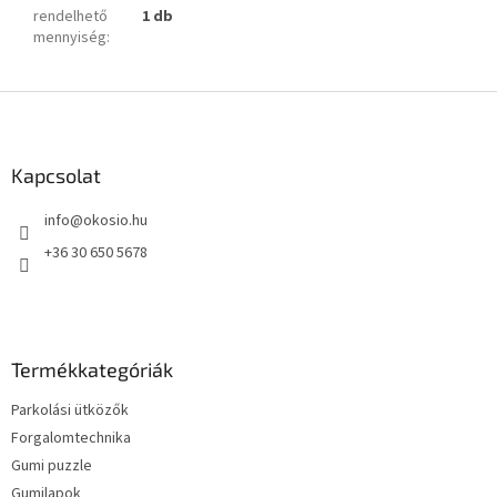
rendelhető
1 db
mennyiség
:
L
á
b
l
Kapcsolat
é
info
@
okosio.hu
c
+36 30 650 5678
Termékkategóriák
Parkolási ütközők
Forgalomtechnika
Gumi puzzle
Gumilapok