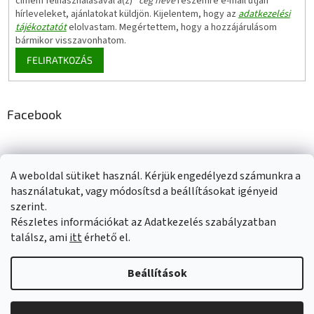
címem felhasználásával a(z)
*cég neve
részemre e-mail útján
hírleveleket, ajánlatokat küldjön. Kijelentem, hogy az
adatkezelési
tájékoztatót
elolvastam. Megértettem, hogy a hozzájárulásom
bármikor visszavonhatom.
FELIRATKOZÁS
Facebook
A weboldal sütiket használ. Kérjük engedélyezd számunkra a
Adatkezelési tájékoztató
Elérhetőségeink
Impresszum
használatukat, vagy módosítsd a beállításokat igényeid
Üzleti feltételek (ÁSZF)
Jótállási tájékoztató
szerint.
Szállítási információk
Részletes információkat az Adatkezelés szabályzatban
találsz, ami
itt
érhető el.
Beállítások
Shoptet készítette