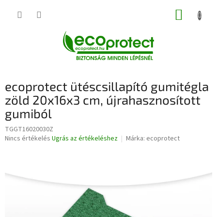
Ugrás
KOSÁR
a
fő
tartalomhoz
ecoprotect ütéscsillapító gumitégla
zöld 20x16x3 cm, újrahasznosított
gumiból
TGGT16020030Z
A
Nincs értékelés
Ugrás az értékeléshez
Márka:
ecoprotect
termék
átlagos
értékelése
5-
ből
0,0
csillag.