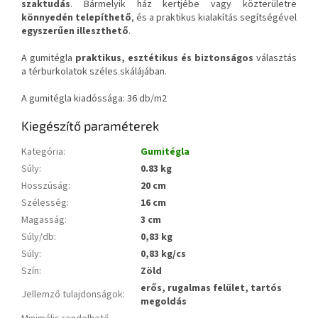
szaktudás
. Bármelyik ház kertjébe vagy közterületre
könnyedén telepíthető
, és a praktikus kialakítás segítségével
egyszerűen illeszthető
.
A gumitégla
praktikus, esztétikus és biztonságos
választás
a térburkolatok széles skálájában.
A gumitégla kiadóssága: 36 db/m2
Kiegészítő paraméterek
Kategória
:
Gumitégla
Súly
:
0.83 kg
Hosszúság
:
20 cm
Szélesség
:
16 cm
Magasság
:
3 cm
Súly/db
:
0,83 kg
Súly
:
0,83 kg/cs
Szín
:
Zöld
erős, rugalmas felület, tartós
Jellemző tulajdonságok
:
megoldás