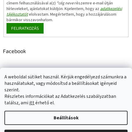
címem felhasználásával a(z)
*cég neve
részemre e-mail útján
hírleveleket, ajánlatokat küldjön. Kijelentem, hogy az
adatkezelési
tájékoztatót
elolvastam. Megértettem, hogy a hozzájárulásom
bármikor visszavonhatom.
FELIRATKOZÁS
Facebook
A weboldal sütiket használ. Kérjük engedélyezd számunkra a
Adatkezelési tájékoztató
Elérhetőségeink
Impresszum
használatukat, vagy módosítsd a beállításokat igényeid
Üzleti feltételek (ÁSZF)
Jótállási tájékoztató
szerint.
Szállítási információk
Részletes információkat az Adatkezelés szabályzatban
találsz, ami
itt
érhető el.
Beállítások
Shoptet készítette