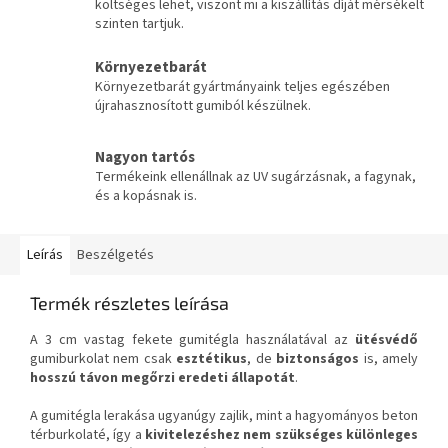
költséges lehet, viszont mi a kiszállítás díját mérsékelt
szinten tartjuk.
Környezetbarát
Környezetbarát gyártmányaink teljes egészében
újrahasznosított gumiból készülnek.
Nagyon tartós
Termékeink ellenállnak az UV sugárzásnak, a fagynak,
és a kopásnak is.
Leírás
Beszélgetés
Termék részletes leírása
A 3 cm vastag fekete gumitégla használatával az
ütésvédő
gumiburkolat nem csak
esztétikus
, de
biztonságos
is, amely
hosszú távon megőrzi eredeti állapotát
.
A gumitégla lerakása ugyanúgy zajlik, mint a hagyományos beton
térburkolaté, így a
kivitelezéshez nem szükséges különleges