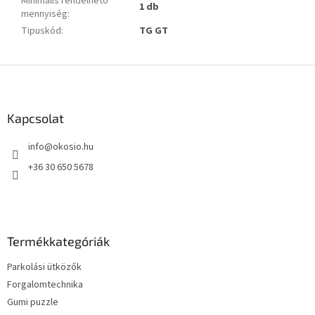
Minimális rendelhető
1 db
mennyiség
:
Tipuskód
:
TG GT
L
á
b
l
Kapcsolat
é
info
@
okosio.hu
c
+36 30 650 5678
Termékkategóriák
Parkolási ütközők
Forgalomtechnika
Gumi puzzle