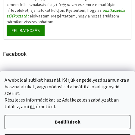
címem felhasználásával a(z)
*cég neve
részemre e-mail útján
hírleveleket, ajánlatokat küldjön. Kijelentem, hogy az
adatkezelési
tájékoztatót
elolvastam. Megértettem, hogy a hozzájárulásom
bármikor visszavonhatom.
FELIRATKOZÁS
Facebook
A weboldal sütiket használ. Kérjük engedélyezd számunkra a
Adatkezelési tájékoztató
Elérhetőségeink
Impresszum
használatukat, vagy módosítsd a beállításokat igényeid
Üzleti feltételek (ÁSZF)
Jótállási tájékoztató
szerint.
Szállítási információk
Részletes információkat az Adatkezelés szabályzatban
találsz, ami
itt
érhető el.
Beállítások
Shoptet készítette