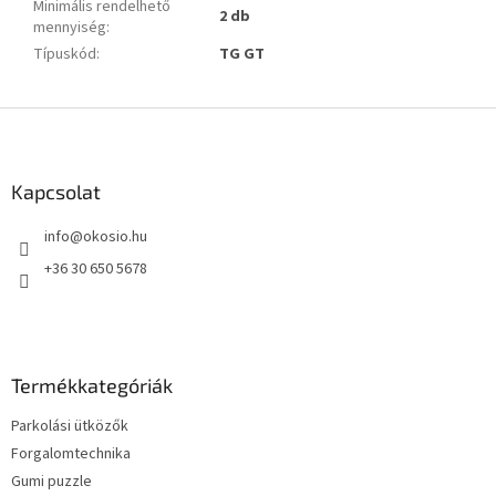
Minimális rendelhető
2 db
mennyiség
:
Típuskód
:
TG GT
L
á
b
l
Kapcsolat
é
info
@
okosio.hu
c
+36 30 650 5678
Termékkategóriák
Parkolási ütközők
Forgalomtechnika
Gumi puzzle