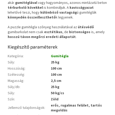
akár
gumitéglával
vagy hagyományos, azonos mintázatú beton
térburkoló kövekkel
is kombináljuk. A
kavicságyazat
lehetővé teszi, hogy
különböző vastagság
ú gumitéglák
könnyedén összeilleszthető
k legyenek.
A puzzle gumitégla szőnyeg használatával az
ütésvédő
gumiburkolat nem csak
esztétikus
, de
biztonságos
is, amely
hosszú távon megőrzi eredeti állapotát
.
Kiegészítő paraméterek
Kategória
:
Gumitégla
Súly
:
25 kg
Hosszúság
:
100 cm
Szélesség
:
100 cm
Magasság
:
2,5 cm
Súly/db
:
25 kg
Súly
:
50 kg/cs
Szín
:
Zöld
erős, rugalmas felület, tartós
Jellemző tulajdonságok
:
megoldás