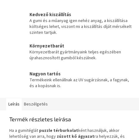
Kedvező kiszállítás
A gumi és a műanyag igen nehéz anyag, a kiszállítása
költséges lehet, viszont mi a kiszállítás díját mérsékelt
szinten tartjuk.
Környezetbarát
Környezetbarát gyártmányaink teljes egészében
újrahasznosított gumiból készülnek.
Nagyon tartós
Termékeink ellenállnak az UV sugárzásnak, a fagynak,
és a kopásnak is.
Leírás
Beszélgetés
Termék részletes leírása
Ha a gumitéglát
puzzle térburkolat
ként használjuk, akkor
lehetőség van arra, hogy
zúzott kő ágyazat
ra helyezzük, és