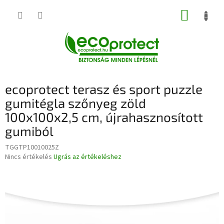
Ugrás
KOSÁR
a
fő
tartalomhoz
ecoprotect terasz és sport puzzle
gumitégla szőnyeg zöld
100x100x2,5 cm, újrahasznosított
gumiból
TGGTP10010025Z
A
Nincs értékelés
Ugrás az értékeléshez
termék
átlagos
értékelése
5-
ből
0,0
csillag.