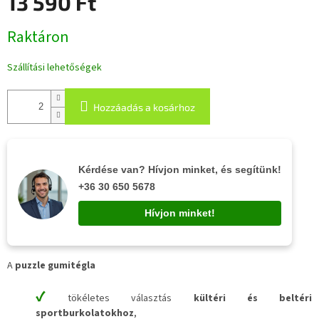
13 590 Ft
Egységár:
Raktáron
Szállítási lehetőségek
Hozzáadás a kosárhoz
Kérdése van? Hívjon minket, és segítünk!
+36 30 650 5678
Hívjon minket!
A
puzzle gumitégla
✔
tökéletes választás
kültéri és beltéri
sportburkolatokhoz
,