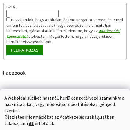
E-mail
Hozzájárulok, hogy az általam önként megadott nevem és e-mail
címem felhasználásával a(z)
*cég neve
részemre e-mail útján
hírleveleket, ajánlatokat küldjön. Kijelentem, hogy az
adatkezelési
tájékoztatót
elolvastam. Megértettem, hogy a hozzájárulásom
bármikor visszavonhatom.
FELIRATKOZÁS
Facebook
A weboldal sütiket használ. Kérjük engedélyezd számunkra a
Adatkezelési tájékoztató
Elérhetőségeink
Impresszum
használatukat, vagy módosítsd a beállításokat igényeid
Üzleti feltételek (ÁSZF)
Jótállási tájékoztató
szerint.
Szállítási információk
Részletes információkat az Adatkezelés szabályzatban
találsz, ami
itt
érhető el.