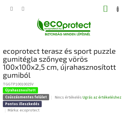
Ugrás
KOSÁR
a
fő
tartalomhoz
ecoprotect terasz és sport puzzle
gumitégla szőnyeg vörös
100x100x2,5 cm, újrahasznosított
gumiból
TGGTP10010025V
Újrahasznosított
A
Nincs értékelés
Ugrás az értékeléshez
Csúszásmentes felület
termék
Pontos illeszkedés
átlagos
Márka:
ecoprotect
értékelése
5-
ből