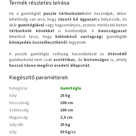
Termék részletes leírása
Ha a gumitéglát
puzzle térburkolat
ként használjuk, akkor
lehetőség van arra, hogy
zúzott kő ágyazat
ra helyezzük, és
akár
gumitéglával
vagy hagyományos, azonos mintázatú beton
térburkoló kövekkel
is kombináljuk. A
kavicságyazat
lehetővé teszi, hogy
különböző vastagság
ú gumitéglák
könnyedén összeilleszthető
k legyenek.
A puzzle gumitégla szőnyeg használatával az
ütésvédő
gumiburkolat nem csak
esztétikus
, de
biztonságos
is, amely
hosszú távon megőrzi eredeti állapotát
.
Kiegészítő paraméterek
Kategória
:
Gumitégla
Súly
:
25 kg
Hosszúság
:
100 cm
Szélesség
:
100 cm
Magasság
:
2,5 cm
Súly/db
:
25 kg
Súly
:
50 kg/cs