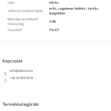
Szín
:
Vörös
erős, rugalmas felület, tartós
Jellemző tulajdonságok
:
megoldás
Minimális rendelhető
2 db
mennyiség
:
Tipuskód
:
TG GT
L
á
b
l
Kapcsolat
é
info
@
okosio.hu
c
+36 30 650 5678
Termékkategóriák