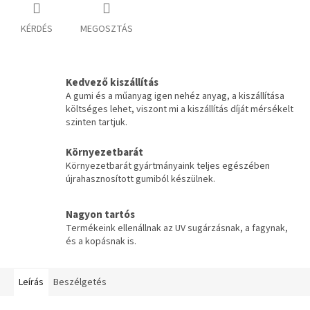
KÉRDÉS
MEGOSZTÁS
Kedvező kiszállítás
A gumi és a műanyag igen nehéz anyag, a kiszállítása
költséges lehet, viszont mi a kiszállítás díját mérsékelt
szinten tartjuk.
Környezetbarát
Környezetbarát gyártmányaink teljes egészében
újrahasznosított gumiból készülnek.
Nagyon tartós
Termékeink ellenállnak az UV sugárzásnak, a fagynak,
és a kopásnak is.
Leírás
Beszélgetés