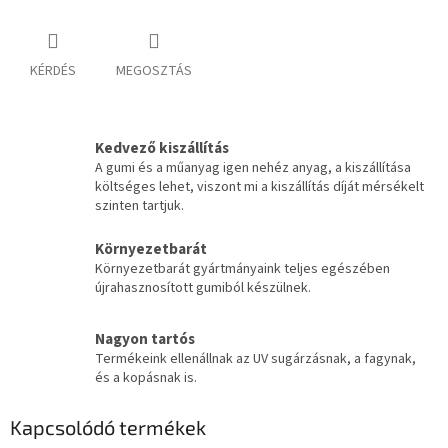
KÉRDÉS
MEGOSZTÁS
Kedvező kiszállítás
A gumi és a műanyag igen nehéz anyag, a kiszállítása
költséges lehet, viszont mi a kiszállítás díját mérsékelt
szinten tartjuk.
Környezetbarát
Környezetbarát gyártmányaink teljes egészében
újrahasznosított gumiból készülnek.
Nagyon tartós
Termékeink ellenállnak az UV sugárzásnak, a fagynak,
és a kopásnak is.
Kapcsolódó termékek