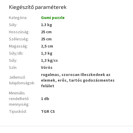
Kiegészítő paraméterek
Kategória
:
Gumi puzzle
Súly
:
1.3 kg
Hosszúság
:
25 cm
Szélesség
:
25 cm
Magasság
:
2,5 cm
Súly/db
:
1,3 kg
Súly
:
1,3 kg/cs
Szín
:
Vörös
rugalmas, szorosan illeszkednek az
Jellemző
elemek, erős, tartós godozásmentes
tulajdonságok
:
felület
Minimális
rendelhető
1 db
mennyiség
:
Tipuskód
:
TGR CS
L