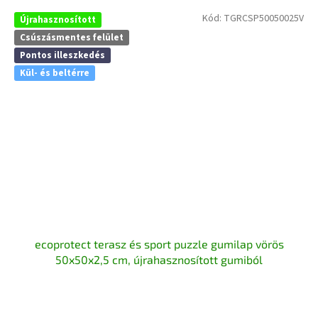
Kód:
TGRCSP50050025V
Újrahasznosított
Csúszásmentes felület
Pontos illeszkedés
Kül- és beltérre
ecoprotect terasz és sport puzzle gumilap vörös
50x50x2,5 cm, újrahasznosított gumiból