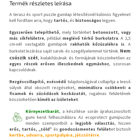
Termék részletes leírása
A terasz és sport puzzle gumilap létesítésnél különös figyelmet
kell fordítani arra, hogy
tartós
, és
biztonságos
legyen.
Egyszerűen telepíthető
, mely történhet
betonozott, vagy
más síkfelületre
, például
meglévő térkő burkolatra
. A 2,5
cm-nél vastagabb gumilapok
rakhatók kőzúzalékra is
. A
Nem
burkolat lezárása saját sarok- és szegélyelemmel történik.
csúszik szét
, kialakításának és formájának köszönhetően az
egyes részek erősen illeszkednek egymáshoz
, szorosan
kapcsolódnak.
Rezgéscsillapító, esésvédő
tulajdonságával csillapítja a leeső
súlyok által okozott rezgéseket,
minimálisra csökkenti a
ficamok és zúzódások kockázatát
, rugalmas felületének
köszönhetően
kíméli az ízületeket
.
Környezetbarát
, a készítése során újrahasznosított
gumi kerül felhasználásra. Az ecoprotect gumipuzzle
minden szempontból a
legjobb választás
, hiszen
erős, tartós, „zöld”
és
gondozásmentes felület
et biztosít
kertbe, udvarra, sportpályára, játszótérre
.