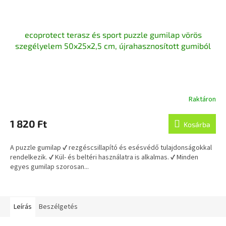
ecoprotect terasz és sport puzzle gumilap vörös
szegélyelem 50x25x2,5 cm, újrahasznosított gumiból
Raktáron
1 820 Ft
Kosárba
A puzzle gumilap ✔ rezgéscsillapító és esésvédő tulajdonságokkal
rendelkezik. ✔ Kül- és beltéri használatra is alkalmas. ✔ Minden
egyes gumilap szorosan...
Leírás
Beszélgetés