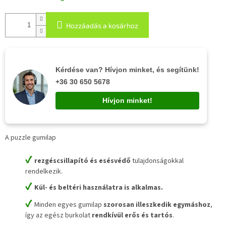
Hozzáadás a kosárhoz
Kérdése van? Hívjon minket, és segítünk!
+36 30 650 5678
Hívjon minket!
A puzzle gumilap
✔
rezgéscsillapító és esésvédő
tulajdonságokkal
rendelkezik.
✔
Kül- és beltéri használatra is alkalmas.
✔
Minden egyes gumilap
szorosan illeszkedik egymáshoz
,
így az egész burkolat
rendkívül erős és tartós
.