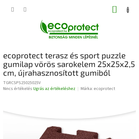
Ugrás
KOSÁR
a
fő
tartalomhoz
ecoprotect terasz és sport puzzle
gumilap vörös sarokelem 25x25x2,5
cm, újrahasznosított gumiból
TGRCSPS25025025V
A
Nincs értékelés
Ugrás az értékeléshez
Márka:
ecoprotect
termék
átlagos
értékelése
5-
ből
0,0
csillag.