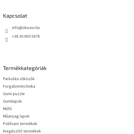
á
b
l
Kapcsolat
é
info
@
okosio.hu
c
+36 30 650 5678
Termékkategóriák
Parkolási ütközők
Forgalomtechnika
Gumi puzzle
Gumilapok
Műfű
Műanyag lapok
Polifoam termékek
Kiegészítő termékek