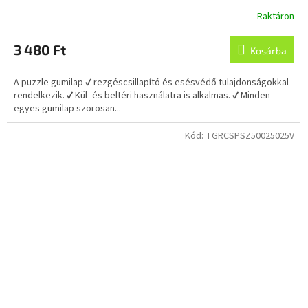
Raktáron
3 480 Ft
Kosárba
A puzzle gumilap ✔ rezgéscsillapító és esésvédő tulajdonságokkal
rendelkezik. ✔ Kül- és beltéri használatra is alkalmas. ✔ Minden
egyes gumilap szorosan...
Kód:
TGRCSPSZ50025025V