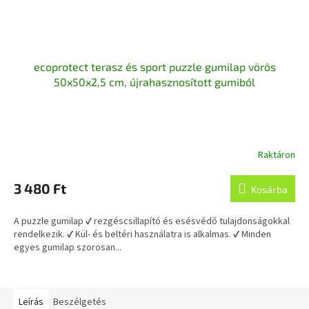
ecoprotect terasz és sport puzzle gumilap vörös
50x50x2,5 cm, újrahasznosított gumiból
Raktáron
3 480 Ft
Kosárba
A puzzle gumilap ✔ rezgéscsillapító és esésvédő tulajdonságokkal
rendelkezik. ✔ Kül- és beltéri használatra is alkalmas. ✔ Minden
egyes gumilap szorosan...
Leírás
Beszélgetés