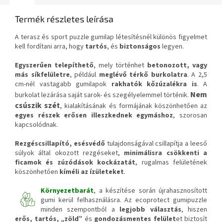
Termék részletes leírása
A terasz és sport puzzle gumilap létesítésnél különös figyelmet
kell fordítani arra, hogy
tartós
, és
biztonságos
legyen.
Egyszerűen telepíthető
, mely történhet
betonozott, vagy
más síkfelületre
, például
meglévő térkő burkolatra
. A 2,5
cm-nél vastagabb gumilapok
rakhatók kőzúzalékra is
. A
Nem
burkolat lezárása saját sarok- és szegélyelemmel történik.
csúszik szét
, kialakításának és formájának köszönhetően az
egyes részek erősen illeszkednek egymáshoz
, szorosan
kapcsolódnak.
Rezgéscsillapító, esésvédő
tulajdonságával csillapítja a leeső
súlyok által okozott rezgéseket,
minimálisra csökkenti a
ficamok és zúzódások kockázatát
, rugalmas felületének
köszönhetően
kíméli az ízületeket
.
Környezetbarát
, a készítése során újrahasznosított
gumi kerül felhasználásra. Az ecoprotect gumipuzzle
minden szempontból a
legjobb választás
, hiszen
erős, tartós, „zöld”
és
gondozásmentes felület
et biztosít