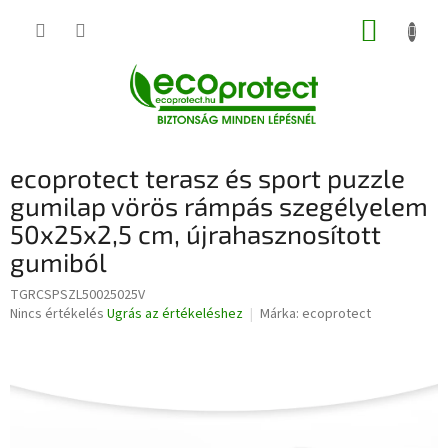
Ugrás
KOSÁR
a
fő
tartalomhoz
ecoprotect terasz és sport puzzle
gumilap vörös rámpás szegélyelem
50x25x2,5 cm, újrahasznosított
gumiból
TGRCSPSZL50025025V
A
Nincs értékelés
Ugrás az értékeléshez
Márka:
ecoprotect
termék
átlagos
értékelése
5-
ből
0,0
csillag.