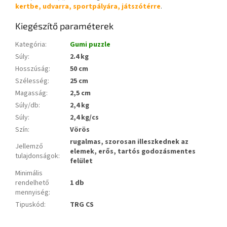
kertbe, udvarra, sportpályára, játszótérre
.
Kiegészítő paraméterek
Kategória
:
Gumi puzzle
Súly
:
2.4 kg
Hosszúság
:
50 cm
Szélesség
:
25 cm
Magasság
:
2,5 cm
Súly/db
:
2,4 kg
Súly
:
2,4 kg/cs
Szín
:
Vörös
rugalmas, szorosan illeszkednek az
Jellemző
elemek, erős, tartós godozásmentes
tulajdonságok
:
felület
Minimális
rendelhető
1 db
mennyiség
:
Tipuskód
:
TRG CS