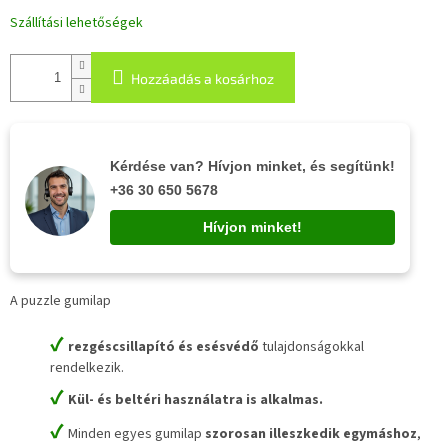
Szállítási lehetőségek
Hozzáadás a kosárhoz
Kérdése van? Hívjon minket, és segítünk!
+36 30 650 5678
Hívjon minket!
A puzzle gumilap
✔
rezgéscsillapító és esésvédő
tulajdonságokkal
rendelkezik.
✔
Kül- és beltéri használatra is alkalmas.
✔
Minden egyes gumilap
szorosan illeszkedik egymáshoz
,