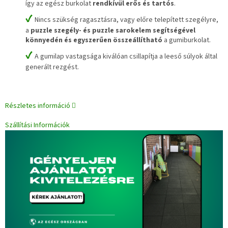
így az egész burkolat
rendkívül erős és tartós
.
✔
Nincs szükség ragasztásra, vagy előre telepített szegélyre,
a
puzzle szegély- és puzzle sarokelem segítségével
könnyedén és egyszerűen összeállítható
a gumiburkolat.
✔
A gumilap vastagsága kiválóan csillapítja a leeső súlyok által
generált rezgést.
Részletes információ
Szállítási Információk