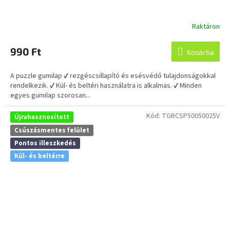
Raktáron
990 Ft
Kosárba
A puzzle gumilap ✔ rezgéscsillapító és esésvédő tulajdonságokkal
rendelkezik. ✔ Kül- és beltéri használatra is alkalmas. ✔ Minden
egyes gumilap szorosan...
Kód:
TGRCSP50050025V
Újrahasznosított
Csúszásmentes felület
Pontos illeszkedés
Kül- és beltérre