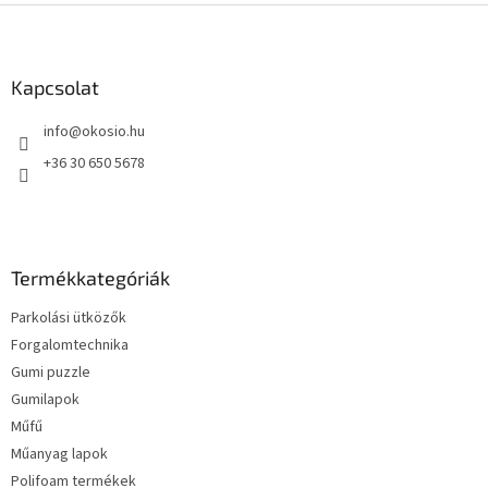
L
á
b
l
Kapcsolat
é
info
@
okosio.hu
c
+36 30 650 5678
Termékkategóriák
Parkolási ütközők
Forgalomtechnika
Gumi puzzle
Gumilapok
Műfű
Műanyag lapok
Polifoam termékek