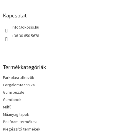
á
b
l
Kapcsolat
é
info
@
okosio.hu
c
+36 30 650 5678
Termékkategóriák
Parkolási ütközők
Forgalomtechnika
Gumi puzzle
Gumilapok
Műfű
Műanyag lapok
Polifoam termékek
Kiegészítő termékek