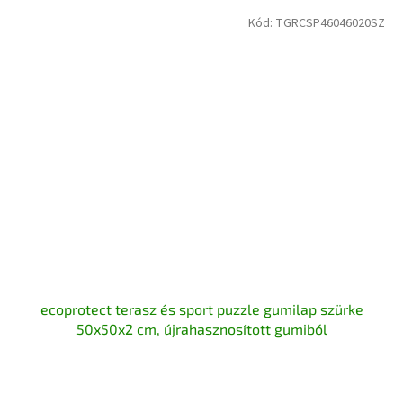
Kód:
TGRCSP46046020SZ
ecoprotect terasz és sport puzzle gumilap szürke
50x50x2 cm, újrahasznosított gumiból