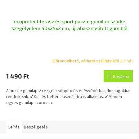
ecoprotect terasz és sport puzzle gumilap szürke
szegélyelem 50x25x2 cm, újrahasznosított gumiból
Előrendelhető, várható szállítási idő 1-3 hét
1 490 Ft
Kosárba
A puzzle gumilap ✔ rezgéscsillapító és esésvédő tulajdonságokkal
rendelkezik. ✔ Kül- és beltéri használatra is alkalmas. ✔ Minden
egyes gumilap szorosan...
Leírás
Beszélgetés