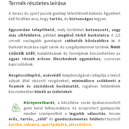
Termék részletes leírása
A terasz és sport puzzle gumilap létesítésnél különös figyelmet
kell fordítani arra, hogy
tartós
, és
biztonságos
legyen.
Egyszerűen telepíthető
, mely történhet
betonozott, vagy
más síkfelületre
, például
meglévő térkő burkolatra
. A 2,5
cm-nél vastagabb gumilapok
rakhatók kőzúzalékra is
. A
Nem
burkolat lezárása saját sarok- és szegélyelemmel történik.
csúszik szét
, kialakításának és formájának köszönhetően az
egyes részek erősen illeszkednek egymáshoz
, szorosan
kapcsolódnak.
Rezgéscsillapító, esésvédő
tulajdonságával csillapítja a leeső
súlyok által okozott rezgéseket,
minimálisra csökkenti a
ficamok és zúzódások kockázatát
, rugalmas felületének
köszönhetően
kíméli az ízületeket
.
Környezetbarát
, a készítése során újrahasznosított
gumi kerül felhasználásra. Az ecoprotect gumipuzzle
minden szempontból a
legjobb választás
, hiszen
erős, tartós, „zöld”
és
gondozásmentes felület
et biztosít
kertbe, udvarra, sportpályára, játszótérre
.