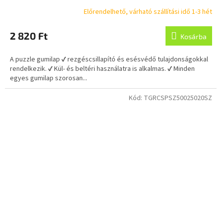
Előrendelhető, várható szállítási idő 1-3 hét
2 820 Ft
Kosárba
A puzzle gumilap ✔ rezgéscsillapító és esésvédő tulajdonságokkal
rendelkezik. ✔ Kül- és beltéri használatra is alkalmas. ✔ Minden
egyes gumilap szorosan...
Kód:
TGRCSPSZ50025020SZ