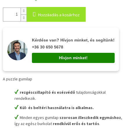
Hozzáadás a kosárhoz
Kérdése van? Hívjon minket, és segítünk!
+36 30 650 5678
Hívjon minket!
A puzzle gumilap
✔
rezgéscsillapító és esésvédő
tulajdonságokkal
rendelkezik.
✔
Kül- és beltéri használatra is alkalmas.
✔
Minden egyes gumilap
szorosan illeszkedik egymáshoz
,
így az egész burkolat
rendkívül erős és tartós
.