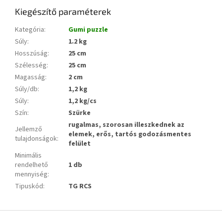
Kiegészítő paraméterek
Kategória
:
Gumi puzzle
Súly
:
1.2 kg
Hosszúság
:
25 cm
Szélesség
:
25 cm
Magasság
:
2 cm
Súly/db
:
1,2 kg
Súly
:
1,2 kg/cs
Szín
:
Szürke
rugalmas, szorosan illeszkednek az
Jellemző
elemek, erős, tartós godozásmentes
tulajdonságok
:
felület
Minimális
rendelhető
1 db
mennyiség
:
Tipuskód
:
TG RCS
L