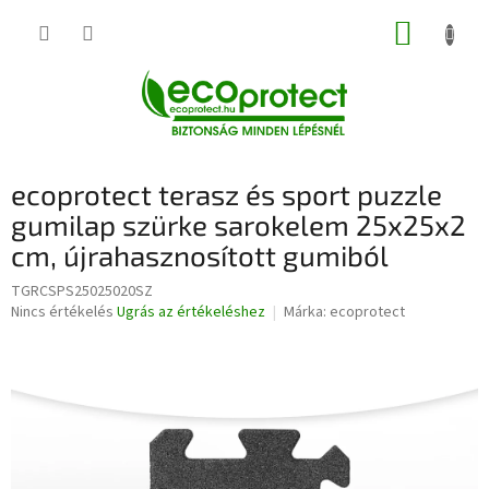
Ugrás
KOSÁR
a
fő
tartalomhoz
ecoprotect terasz és sport puzzle
gumilap szürke sarokelem 25x25x2
cm, újrahasznosított gumiból
TGRCSPS25025020SZ
A
Nincs értékelés
Ugrás az értékeléshez
Márka:
ecoprotect
termék
átlagos
értékelése
5-
ből
0,0
csillag.