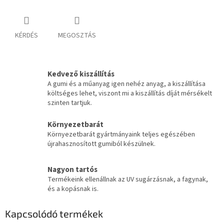
KÉRDÉS
MEGOSZTÁS
Kedvező kiszállítás
A gumi és a műanyag igen nehéz anyag, a kiszállítása
költséges lehet, viszont mi a kiszállítás díját mérsékelt
szinten tartjuk.
Környezetbarát
Környezetbarát gyártmányaink teljes egészében
újrahasznosított gumiból készülnek.
Nagyon tartós
Termékeink ellenállnak az UV sugárzásnak, a fagynak,
és a kopásnak is.
Kapcsolódó termékek