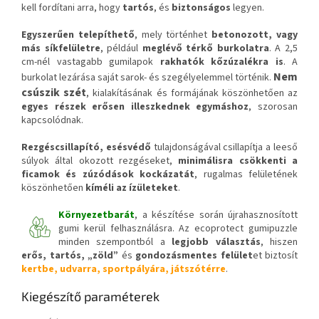
kell fordítani arra, hogy
tartós
, és
biztonságos
legyen.
Egyszerűen telepíthető
, mely történhet
betonozott, vagy
más síkfelületre
, például
meglévő térkő burkolatra
. A 2,5
cm-nél vastagabb gumilapok
rakhatók kőzúzalékra is
. A
Nem
burkolat lezárása saját sarok- és szegélyelemmel történik.
csúszik szét
, kialakításának és formájának köszönhetően az
egyes részek erősen illeszkednek egymáshoz
, szorosan
kapcsolódnak.
Rezgéscsillapító, esésvédő
tulajdonságával csillapítja a leeső
súlyok által okozott rezgéseket,
minimálisra csökkenti a
ficamok és zúzódások kockázatát
, rugalmas felületének
köszönhetően
kíméli az ízületeket
.
Környezetbarát
, a készítése során újrahasznosított
gumi kerül felhasználásra. Az ecoprotect gumipuzzle
minden szempontból a
legjobb választás
, hiszen
erős, tartós, „zöld”
és
gondozásmentes felület
et biztosít
kertbe, udvarra, sportpályára, játszótérre
.
Kiegészítő paraméterek