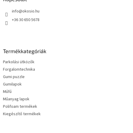
é
info
@
okosio.hu
c
+36 30 650 5678
Termékkategóriák
Parkolási ütközők
Forgalomtechnika
Gumi puzzle
Gumilapok
Műfű
Műanyag lapok
Polifoam termékek
Kiegészítő termékek