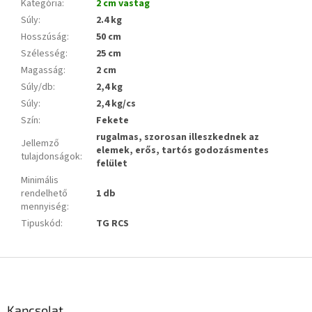
Kategória
:
2 cm vastag
Súly
:
2.4 kg
Hosszúság
:
50 cm
Szélesség
:
25 cm
Magasság
:
2 cm
Súly/db
:
2,4 kg
Súly
:
2,4 kg/cs
Szín
:
Fekete
rugalmas, szorosan illeszkednek az
Jellemző
elemek, erős, tartós godozásmentes
tulajdonságok
:
felület
Minimális
rendelhető
1 db
mennyiség
:
Tipuskód
:
TG RCS
L
á
b
l
Kapcsolat