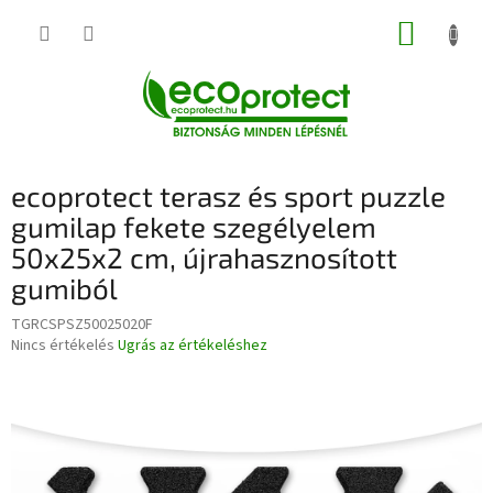
Ugrás
KOSÁR
a
fő
tartalomhoz
ecoprotect terasz és sport puzzle
gumilap fekete szegélyelem
50x25x2 cm, újrahasznosított
gumiból
TGRCSPSZ50025020F
A
Nincs értékelés
Ugrás az értékeléshez
termék
átlagos
értékelése
5-
ből
0,0
csillag.