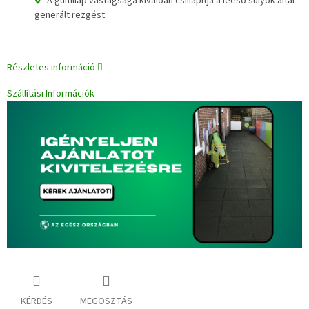
A gumilap vastagsága kiválóan csillapítja a leeső súlyok által
generált rezgést.
Részletes információ
Szállítási Információk
KÉRDÉS
MEGOSZTÁS