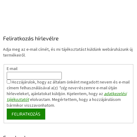
Feliratkozás hírlevélre
Adja meg az e-mail címét, és mi tájékoztatást küldünk webáruházunk új
termékeiről.
E-mail
Hozzájárulok, hogy az általam önként megadott nevem és e-mail
címem felhasználásával a(z)
*cég neve
részemre e-mail útján
hírleveleket, ajánlatokat küldjön. Kijelentem, hogy az
adatkezelési
tájékoztatót
elolvastam. Megértettem, hogy a hozzájárulásom
bármikor visszavonhatom.
FELIRATKOZÁS