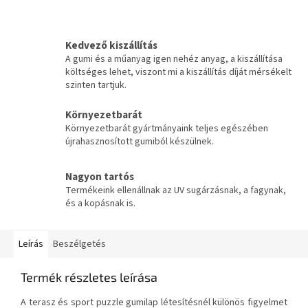
Kedvező kiszállítás
A gumi és a műanyag igen nehéz anyag, a kiszállítása
költséges lehet, viszont mi a kiszállítás díját mérsékelt
szinten tartjuk.
Környezetbarát
Környezetbarát gyártmányaink teljes egészében
újrahasznosított gumiból készülnek.
Nagyon tartós
Termékeink ellenállnak az UV sugárzásnak, a fagynak,
és a kopásnak is.
Leírás
Beszélgetés
Termék részletes leírása
A terasz és sport puzzle gumilap létesítésnél különös figyelmet