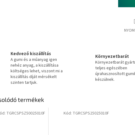
NYOM
Kedvező kiszállítás
Környezetbarát
A gumi és a műanyag igen
Környezetbarát gyár
nehéz anyag, a kiszállítása
teljes egészében
költséges lehet, viszont mi a
újrahasznosított gumi
kiszállítás díját mérsékelt
készülnek.
szinten tartjuk.
solódó termékek
ód:
TGRCSPSZ50025010F
Kód:
TGRCSPS25025010F