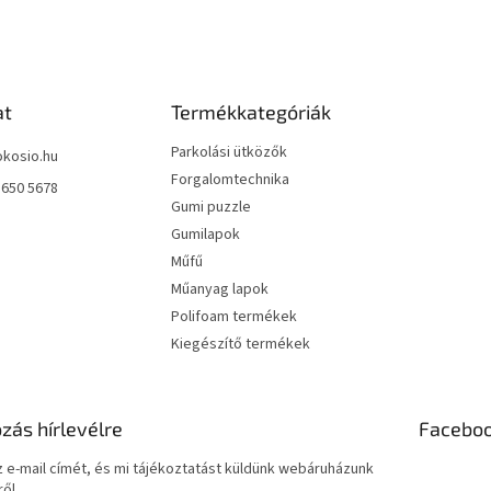
at
Termékkategóriák
Parkolási ütközők
okosio.hu
Forgalomtechnika
 650 5678
Gumi puzzle
Gumilapok
Műfű
Műanyag lapok
Polifoam termékek
Kiegészítő termékek
ozás hírlevélre
Facebo
 e-mail címét, és mi tájékoztatást küldünk webáruházunk
ől.