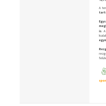
A te
tart
Egys
megl
is
. 
kial
egy
Rezg
rezg
felü
spor
L