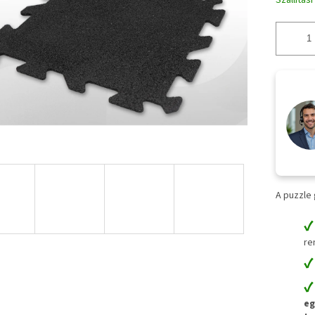
Szállítás
A puzzle
re
eg