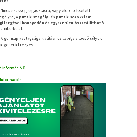
rtós
.
✔
Nincs szükség ragasztásra, vagy előre telepített
egélyre, a
puzzle szegély- és puzzle sarokelem
gítségével könnyedén és egyszerűen összeállítható
gumiburkolat.
✔
A gumilap vastagsága kiválóan csillapítja a leeső súlyok
tal generált rezgést.
s információ
i Információk