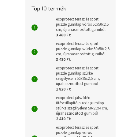
Top 10 termék
ecoprotect terasz és sport
puzzle gumilap vörös 50x50x2,5
cm, újrahasznosított gumiból
3 480 Ft
ecoprotect terasz és sport
puzzle gumilap szürke 50x50x2,5
cm, újrahasznosított gumiból
3 480 Ft
ecoprotect terasz és sport
puzzle gumilap szürke
szegélyelem 50x25x2,5 cm,
újrahasznosított gumiból
1 820 Ft
ecoprotect játszótéri
ütéscsillapító puzzle gumilap
szürke szegélyelem 50x25x4 cm,
újrahasznosított gumiból
2 410 Ft
ecoprotect terasz és sport
puzzle gumilap vörös