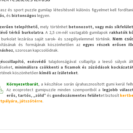
rasz és sport puzzle gumilap létesítésnél különös figyelmet kell fordítani
ós
, és
biztonságos
legyen.
zerűen telepíthető
, mely történhet
betonozott, vagy más síkfelüle
évő térkő burkolatra
. A 2,5 cm-nél vastagabb gumilapok
rakhatók k
Nem csús
A burkolat lezárása saját sarok- és szegélyelemmel történik.
akításának és formájának köszönhetően az
egyes részek erősen il
máshoz
, szorosan kapcsolódnak.
éscsillapító
,
esésvédő
tulajdonságával csillapítja a leeső súlyok ál
éseket,
minimálisra csökkenti a ficamok és zúzódások kockázatá
letének köszönhetően
kíméli az ízületeket
.
Környezetbarát
, a készítése során újrahasznosított gumi kerül felh
Az ecoprotect gumipuzzle minden szempontból a
legjobb válasz
erős, tartós, „zöld”
és
gondozásmentes felület
et biztosít
kertbe
tpályára, játszótérre
.