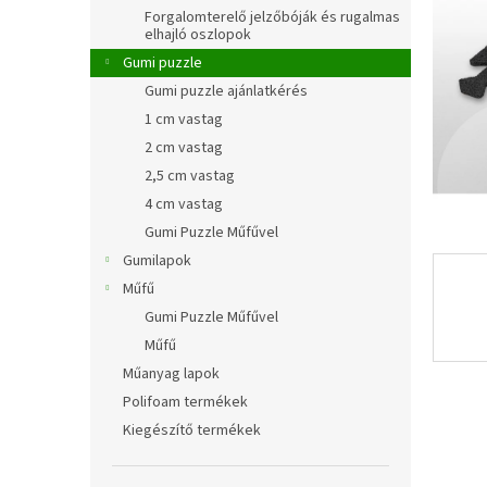
l
Forgalomterelő jelzőbóják és rugalmas
elhajló oszlopok
Gumi puzzle
Gumi puzzle ajánlatkérés
1 cm vastag
2 cm vastag
2,5 cm vastag
4 cm vastag
Gumi Puzzle Műfűvel
Gumilapok
Műfű
Gumi Puzzle Műfűvel
Műfű
Műanyag lapok
Polifoam termékek
Kiegészítő termékek