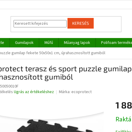
KERESÉS
zle
Gumilapok
Műfű
Műanyag lapok
Polifoam termék
puzzle gumilap fekete 50x50x1 cm, újrahasznosított gumiból
rotect terasz és sport puzzle gumila
hasznosított gumiból
50050010F
rtékelés
Ugrás az értékeléshez
Márka:
ecoprotect
1 88
ése
Egységár
Raktá