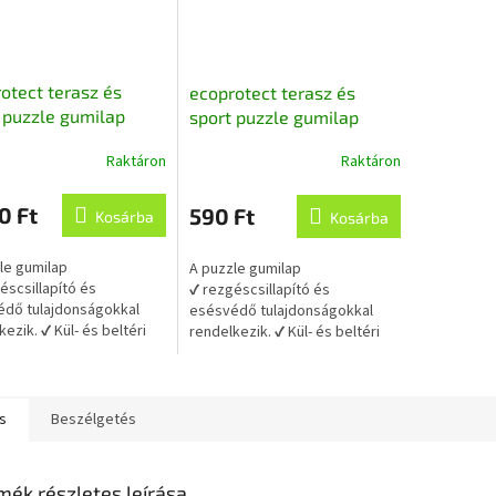
otect terasz és
ecoprotect terasz és
 puzzle gumilap
sport puzzle gumilap
e szegélyelem
fekete sarokelem 25x25x1
Raktáron
Raktáron
5x1 cm,
cm, újrahasznosított
k
asznosított gumiból
gumiból
s
0 Ft
590 Ft
Kosárba
Kosárba
lése
le gumilap
A puzzle gumilap
éscsillapító és
✔ rezgéscsillapító és
dő tulajdonságokkal
esésvédő tulajdonságokkal
kezik. ✔ Kül- és beltéri
rendelkezik. ✔ Kül- és beltéri
latra is alkalmas.
használatra is alkalmas.
en egyes gumilap
✔ Minden egyes gumilap
an...
szorosan...
s
Beszélgetés
mék részletes leírása