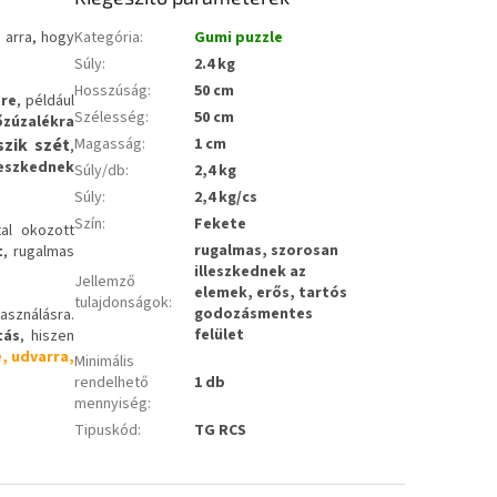
 arra, hogy
Kategória
:
Gumi puzzle
Súly
:
2.4 kg
Hosszúság
:
50 cm
tre
, például
Szélesség
:
50 cm
őzúzalékra
zik szét
Magasság
:
1 cm
,
leszkednek
Súly/db
:
2,4 kg
Súly
:
2,4 kg/cs
Szín
:
Fekete
tal okozott
rugalmas, szorosan
t
, rugalmas
illeszkednek az
Jellemző
elemek, erős, tartós
tulajdonságok
:
godozásmentes
asználásra.
felület
tás
, hiszen
, udvarra,
Minimális
rendelhető
1 db
mennyiség
:
Tipuskód
:
TG RCS