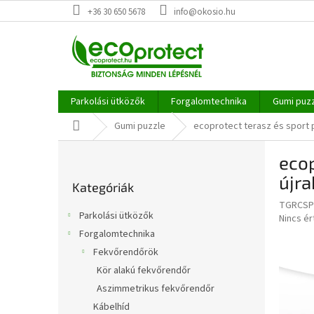
Ugrás
+36 30 650 5678
info@okosio.hu
a
fő
tartalomhoz
Parkolási ütközők
Forgalomtechnika
Gumi puz
Kezdőlap
Gumi puzzle
ecoprotect terasz és sport 
O
ecop
l
Kategóriák
d
újra
Kategóriák
átugrása
a
TGRCSP
l
Parkolási ütközők
A
Nincs é
s
termék
Forgalomtechnika
ó
átlagos
Fekvőrendőrök
p
értékel
a
Kör alakú fekvőrendőr
5-
ből
n
Aszimmetrikus fekvőrendőr
0,0
e
Kábelhíd
csillag.