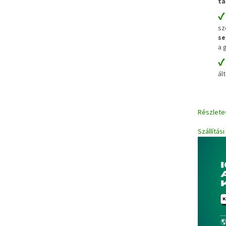
ta
sz
se
a 
ál
Részlete
Szállítás