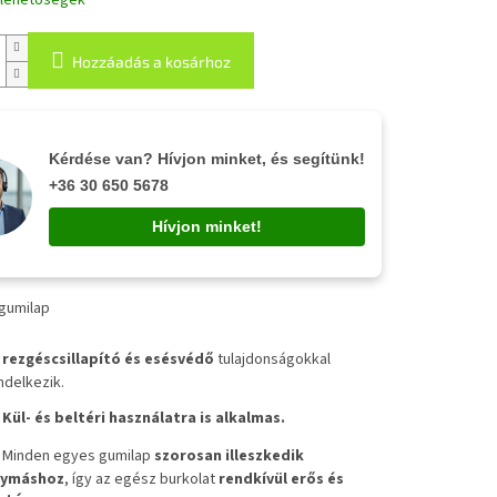
i lehetőségek
Hozzáadás a kosárhoz
Kérdése van? Hívjon minket, és segítünk!
+36 30 650 5678
Hívjon minket!
 gumilap
✔
rezgéscsillapító és esésvédő
tulajdonságokkal
ndelkezik.
✔
Kül- és beltéri használatra is alkalmas.
✔
Minden egyes gumilap
szorosan illeszkedik
ymáshoz
, így az egész burkolat
rendkívül erős és