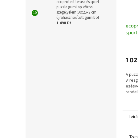
ecoprotect terasz és sport
puzzle gumilap vörös
szegélyelem 50x25x2 cm,
újrahasznosított gumiból
1 490 Ft
ecopr
sport
feket
A
50x2
termé
újrah
átlago
1 02
értéke
5-
A puzz
ből
✔ rezg
3,6
esésvé
csillag.
rendel
haszná
✔ Mind
szoros
Leírá
Ter