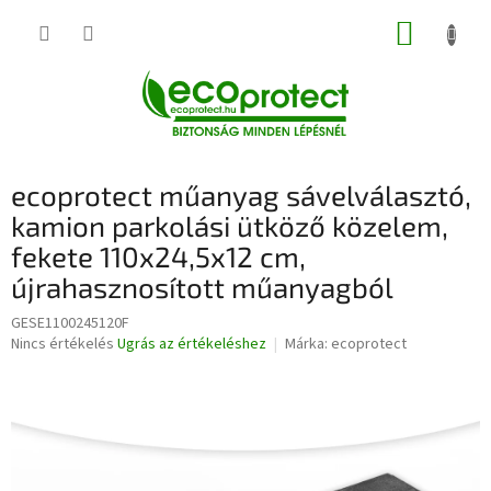
Ugrás
KOSÁR
a
fő
tartalomhoz
ecoprotect műanyag sávelválasztó,
kamion parkolási ütköző közelem,
fekete 110x24,5x12 cm,
újrahasznosított műanyagból
GESE1100245120F
A
Nincs értékelés
Ugrás az értékeléshez
Márka:
ecoprotect
termék
átlagos
értékelése
5-
ből
0,0
csillag.