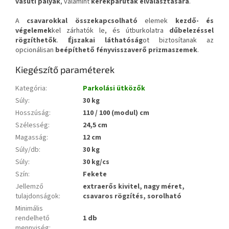
vasúti pályák
, valamint
kerékpárutak
elválasztására
.
A
csavarokkal összekapcsolható
elemek
kezdő- és
végelemek
kel zárhatók le, és útburkolatra
dűbelezéssel
rögzíthetők
.
Éjszakai láthatóság
ot biztosítanak az
opcionálisan
beépíthető fényvisszaverő prizmaszemek
.
Kiegészítő paraméterek
Kategória
:
Parkolási ütközők
Súly
:
30 kg
Hosszúság
:
110 / 100 (modul) cm
Szélesség
:
24,5 cm
Magasság
:
12 cm
Súly/db
:
30 kg
Súly
:
30 kg/cs
Szín
:
Fekete
Jellemző
extraerős kivitel, nagy méret,
tulajdonságok
:
csavaros rögzítés, sorolható
Minimális
rendelhető
1 db
mennyiség
: