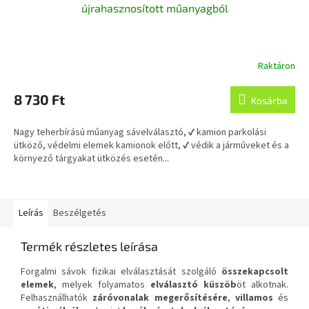
újrahasznosított műanyagból
Raktáron
8 730 Ft
Kosárba
Nagy teherbírású műanyag sávelválasztó, ✔ kamion parkolási
ütköző, védelmi elemek kamionok előtt, ✔ védik a járműveket és a
környező tárgyakat ütközés esetén...
Leírás
Beszélgetés
Termék részletes leírása
Forgalmi sávok fizikai elválasztását szolgáló
összekapcsolt
elemek
, melyek folyamatos
elválasztó küszöb
öt alkotnak.
Felhasználhatók
záróvonalak megerősítésére
,
villamos
és