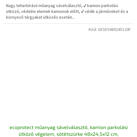
Nagy teherbírású műanyag sávelválasztó, ✔ kamion parkolási
ütköző, védelmi elemek kamionok előtt, ✔ védik a járműveket és a
környező tárgyakat ütközés esetén...
Kód:
GESEV480245120F
ecoprotect műanyag sávelválasztó, kamion parkolási
ütköző végelem, sötétszürke 48x24,5x12 cm,