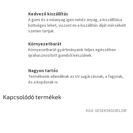
Kedvező kiszállítás
A gumi és a műanyag igen nehéz anyag, a kiszállítása
költséges lehet, viszont mi a kiszállítás díját mérsékelt
szinten tartjuk.
Környezetbarát
Környezetbarát gyártmányaink teljes egészében
újrahasznosított gumiból készülnek.
Nagyon tartós
Termékeink ellenállnak az UV sugárzásnak, a fagynak,
és a kopásnak is.
Kapcsolódó termékek
Kód:
GESEK580245120F