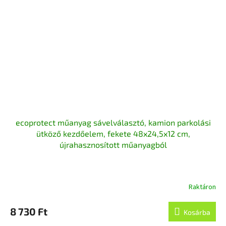
ecoprotect műanyag sávelválasztó, kamion parkolási
ütköző kezdőelem, fekete 48x24,5x12 cm,
újrahasznosított műanyagból
Raktáron
8 730 Ft
Kosárba