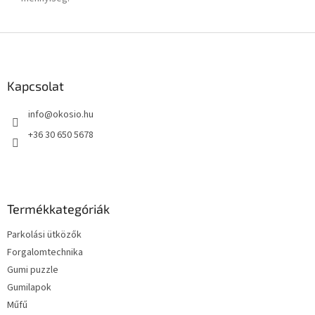
L
á
b
l
Kapcsolat
é
info
@
okosio.hu
c
+36 30 650 5678
Termékkategóriák
Parkolási ütközők
Forgalomtechnika
Gumi puzzle
Gumilapok
Műfű