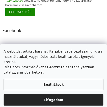
tájékoztatót
elolvastam. Megértettem, hogy a hozzájárulásom
bármikor visszavonhatom.
FELIRATKOZÁS
Facebook
A weboldal sütiket használ. Kérjük engedélyezd számunkra a
Adatkezelési tájékoztató
Elérhetőségeink
Impresszum
használatukat, vagy módosítsd a beállításokat igényeid
Üzleti feltételek (ÁSZF)
Jótállási tájékoztató
szerint.
Szállítási információk
Részletes információkat az Adatkezelés szabályzatban
találsz, ami
itt
érhető el.
Beállítások
Shoptet készítette
Elfogadom
Copyright 2026
Ecoprotect
. Minden jog fenntartva.